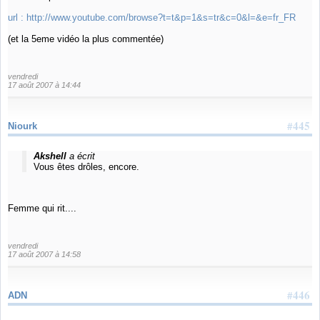
url :
http://www.youtube.com/browse?t=t&p=1&s=tr&c=0&l=&e=fr_FR
(et la 5eme vidéo la plus commentée)
vendredi
17 août 2007 à 14:44
#445
Niourk
Akshell
a écrit
Vous êtes drôles, encore.
Femme qui rit....
vendredi
17 août 2007 à 14:58
#446
ADN