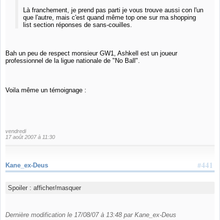
Là franchement, je prend pas parti je vous trouve aussi con l'un
que l'autre, mais c'est quand même top one sur ma shopping
list section réponses de sans-couilles.
Bah un peu de respect monsieur GW1, Ashkell est un joueur
professionnel de la ligue nationale de "No Ball".
Voila même un témoignage :
vendredi
17 août 2007 à 11:30
#441
Kane_ex-Deus
Spoiler :
afficher/masquer
Dernière modification le 17/08/07 à 13:48 par Kane_ex-Deus