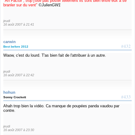
"Ah Factor , trop j'ose pas poster tellement ils sont bien entre eux à se
branler sur du vent"
©JulienGW1
jeudi
16 août 2007 à 21:41
carwin
#432
Best before 2012
Waow, c'est du lourd. T'as bien fait de l'attribuer à un autre.
jeudi
16 août 2007 à 22:42
hohun
#433
Sonny Crockett
Ahah trop bien la vidéo. Ca manque de poupées panda vaudou par
contre.
jeudi
16 août 2007 à 23:30