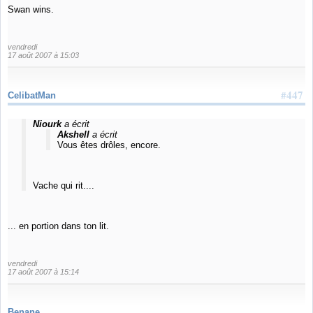
Swan wins.
vendredi
17 août 2007 à 15:03
#447
CelibatMan
Niourk
a écrit
Akshell
a écrit
Vous êtes drôles, encore.
Vache qui rit....
... en portion dans ton lit.
vendredi
17 août 2007 à 15:14
Benane