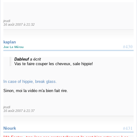
jeudi
16 août 2007 à 21:32
kaplan
#430
Joe Le Mérou
Dableuf
a écrit
Vas te faire couper les cheveux, sale hippie!
In case of hippie, break glass.
Sinon, moi la vidéo m'a bien fait rire.
jeudi
16 août 2007 à 21:37
#431
Niourk