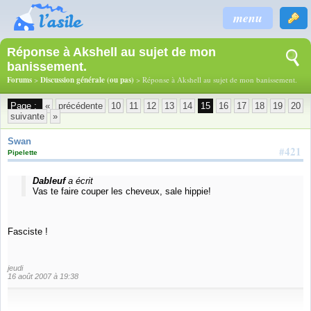
menu
Réponse à Akshell au sujet de mon
banissement.
Forums
>
Discussion générale (ou pas)
> Réponse à Akshell au sujet de mon banissement.
Page :
«
précédente
10
11
12
13
14
15
16
17
18
19
20
suivante
»
Swan
#421
Pipelette
Dableuf
a écrit
Vas te faire couper les cheveux, sale hippie!
Fasciste !
jeudi
16 août 2007 à 19:38