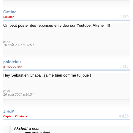
Gatling
#426
Luxator
On peut poster des réponses en vidéo sur Youtube. Akshell !!!
jeudi
16 août 2007 à 20:50
pololefou
#427
BITOCUL §§§
Hey Sébastien Chabal, j'aime bien comme tu joue !
jeudi
16 août 2007 à 20:54
JiHeM
#428
Captain Obvious
Akshell
a écrit
remouk
a écrit