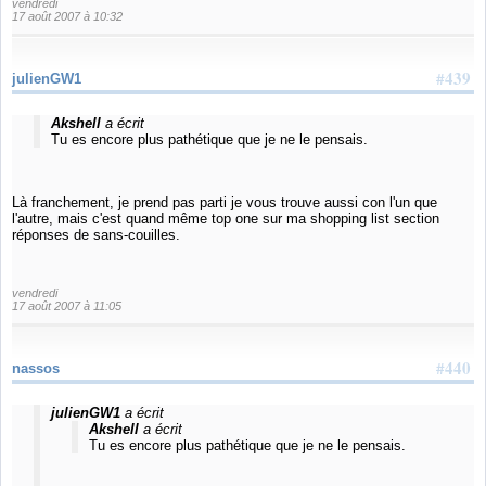
vendredi
17 août 2007 à 10:32
#439
julienGW1
Akshell
a écrit
Tu es encore plus pathétique que je ne le pensais.
Là franchement, je prend pas parti je vous trouve aussi con l'un que
l'autre, mais c'est quand même top one sur ma shopping list section
réponses de sans-couilles.
vendredi
17 août 2007 à 11:05
#440
nassos
julienGW1
a écrit
Akshell
a écrit
Tu es encore plus pathétique que je ne le pensais.