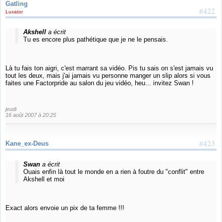
Gatling
#422
Luxator
Akshell
a écrit
Tu es encore plus pathétique que je ne le pensais.
Là tu fais ton aigri, c'est marrant sa vidéo. Pis tu sais on s'est jamais vu
tout les deux, mais j'ai jamais vu personne manger un slip alors si vous
faites une Factorpride au salon du jeu vidéo, heu... invitez Swan !
jeudi
16 août 2007 à 20:25
#423
Kane_ex-Deus
Swan
a écrit
Ouais enfin là tout le monde en a rien à foutre du "conflit" entre
Akshell et moi
Exact alors envoie un pix de ta femme !!!