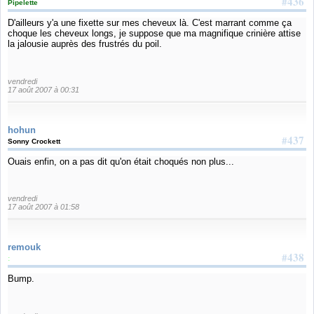
#436
Pipelette
D'ailleurs y'a une fixette sur mes cheveux là. C'est marrant comme ça
choque les cheveux longs, je suppose que ma magnifique crinière attise
la jalousie auprès des frustrés du poil.
vendredi
17 août 2007 à 00:31
hohun
#437
Sonny Crockett
Ouais enfin, on a pas dit qu'on était choqués non plus...
vendredi
17 août 2007 à 01:58
remouk
#438
:
Bump.