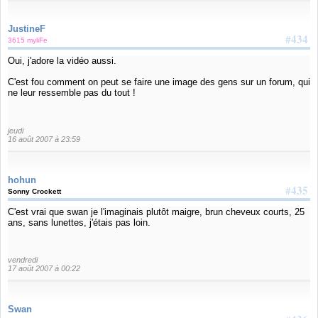
JustineF
#434
3615 myliFe
Oui, j'adore la vidéo aussi.
C'est fou comment on peut se faire une image des gens sur un forum, qui
ne leur ressemble pas du tout !
jeudi
16 août 2007 à 23:59
hohun
#435
Sonny Crockett
C'est vrai que swan je l'imaginais plutôt maigre, brun cheveux courts, 25
ans, sans lunettes, j'étais pas loin.
vendredi
17 août 2007 à 00:22
Swan