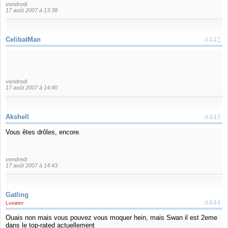
vendredi
17 août 2007 à 13:38
#442
CelibatMan
vendredi
17 août 2007 à 14:40
#443
Akshell
Vous êtes drôles, encore.
vendredi
17 août 2007 à 14:43
Gatling
#444
Luxator
Ouais non mais vous pouvez vous moquer hein, mais Swan il est 2eme
dans le top-rated actuellement