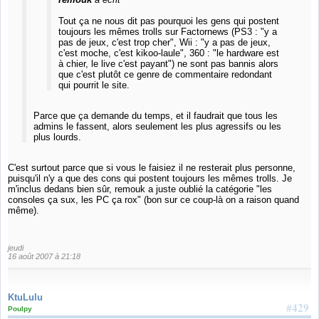
Tout ça ne nous dit pas pourquoi les gens qui postent
toujours les mêmes trolls sur Factornews (PS3 : "y a
pas de jeux, c'est trop cher", Wii : "y a pas de jeux,
c'est moche, c'est kikoo-laule", 360 : "le hardware est
à chier, le live c'est payant") ne sont pas bannis alors
que c'est plutôt ce genre de commentaire redondant
qui pourrit le site.
Parce que ça demande du temps, et il faudrait que tous les
admins le fassent, alors seulement les plus agressifs ou les
plus lourds.
C'est surtout parce que si vous le faisiez il ne resterait plus personne,
puisqu'il n'y a que des cons qui postent toujours les mêmes trolls. Je
m'inclus dedans bien sûr, remouk a juste oublié la catégorie "les
consoles ça sux, les PC ça rox" (bon sur ce coup-là on a raison quand
même).
jeudi
16 août 2007 à 21:18
KtuLulu
#429
Poulpy