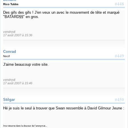
#448
Rico Tubbs
Des gifs des gifs ! J'en veux un avec le mouvement de tête et marqué
"BATARD§§" en gros.
vendredi
17 août 2007 à 15:36
Conrad
#449
Nocif
J'aime beaucoup votre site.
vendredi
17 août 2007 à 15:46
#450
Stilgar
Hé je suis le seul à trouver que Swan ressemble à David Gilmour Jeune :
/me retourne dans la douceur de l'anonymat...