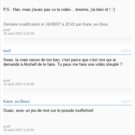
P.S : Han, mais j'avais pas vu la vidéo... énorme, j'ai bien rit ! :')
Dernière modification le 16/08/07 à 20:41 par Kane_ex-Deus
jeudi
16 août 2007 à 20:39
#424
toof
Swan, la vraie raison de ton ban, c'est parce que c'est moi qui ai
demandé à Akshell de le faire. Tu peux me faire une vidéo steuplé ?
jeudi
16 août 2007 à 20:46
#425
Kane_ex-Deus
Ouais, avec un jeu de mot sur le pseudo touffe/toof.
jeudi
16 août 2007 à 20:50