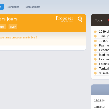
es
Sondages
Mon compte
Proposer
ers jours
T
ou
s
A
une brève
ours
ever
1089 p
TimeSpl
souhaitez proposer une brève ?
10 000
Pas mer
L'écon
Martine
Les pre
En mold
Territo
38 mill
15:22
:26
13:58
:22