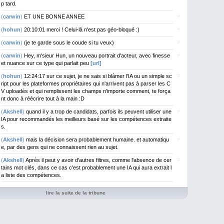
p tard.
#
(
carwin
)
ET UNE BONNE ANNEE
#
(
hohun
)
20:10:01 merci ! Celui-là n'est pas géo-bloqué :)
#
(
carwin
)
(je te garde sous le coude si tu veux)
#
(
carwin
)
Hey, m'sieur Hun, un nouveau portrait d'acteur, avec finesse
et nuance sur ce type qui parlait peu
[url]
#
(
hohun
)
12:24:17 sur ce sujet, je ne sais si blâmer l'IA ou un simple sc
ript pour les plateformes propriétaires qui n'arrivent pas à parser les C
V uploadés et qui remplissent les champs n'importe comment, te força
nt donc à réécrire tout à la main :D
#
(
Akshell
)
quand il y a trop de candidats, parfois ils peuvent utiliser une
IA pour recommandés les meilleurs basé sur les compétences extraite
s.
#
(
Akshell
)
mais la décision sera probablement humaine. et automatiqu
e, par des gens qui ne connaissent rien au sujet.
#
(
Akshell
)
Après il peut y avoir d'autres filtres, comme l'absence de cer
tains mot clés, dans ce cas c'est probablement une IA qui aura extrait l
a liste des compétences.
lire la suite de la tribune