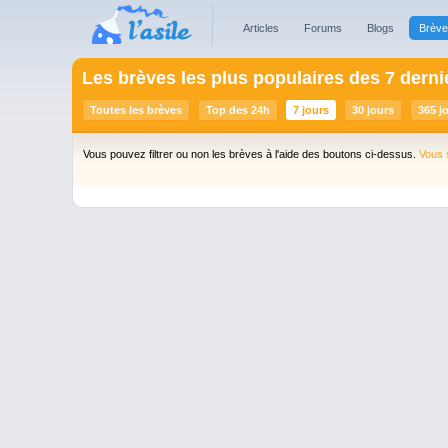
Articles
Forums
Blogs
Brèv
Les brèves les plus populaires des 7 derni
Toutes les brèves
Top des 24h
7 jours
30 jours
365 j
Vous pouvez filtrer ou non les brèves à l'aide des boutons ci-dessus.
Vous 