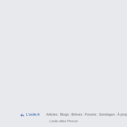
L'asile.fr
Articles
|
Blogs
|
Brèves
|
Forums
|
Sondages
|
À pro
L'asile
utilise
Phorum