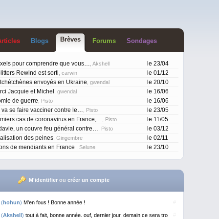
Brève
s
rticle
s
Blog
s
Forum
s
Sondage
s
ixels pour comprendre que vous…
le 23/04
, Akshell
itters Rewind est sorti
le 01/12
, carwin
 tchétchènes envoyés en Ukraine
le 20/10
, gwendal
ci Jacquie et Michel
le 16/06
, gwendal
omie de guerre
le 16/06
, Pisto
 va se faire vacciner contre le…
le 23/05
, Pisto
miers cas de coronavirus en France,…
le 11/05
, Pisto
avie, un couvre feu général contre…
le 03/12
, Pisto
rialisation des peines
le 02/11
, Gingembre
ions de mendiants en France
le 23/10
, Selune
M'identifier
ou
créer un compte
#
(
hohun
)
M'en fous ! Bonne année !
#
(
Akshell
)
tout à fait, bonne année. ouf, dernier jour, demain ce sera tro