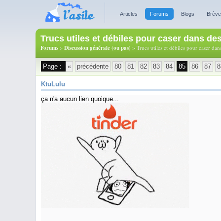
Articles
Forums
Blogs
Brèv
Trucs utiles et débiles pour caser dans de
Forums
>
Discussion générale (ou pas)
> Trucs utiles et débiles pour caser dan
Page :
«
précédente
80
81
82
83
84
85
86
87
8
KtuLulu
ça n'a aucun lien quoique...