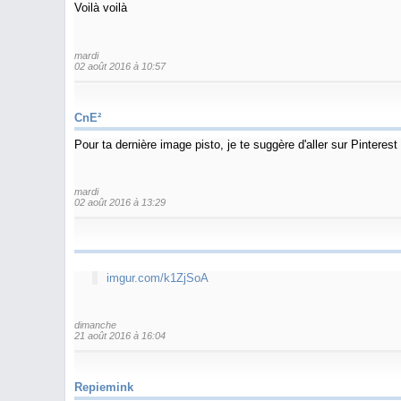
Voilà voilà
mardi
02 août 2016 à 10:57
CnE²
Pour ta dernière image pisto, je te suggère d'aller sur Pinterest
mardi
02 août 2016 à 13:29
imgur.com/k1ZjSoA
dimanche
21 août 2016 à 16:04
Repiemink