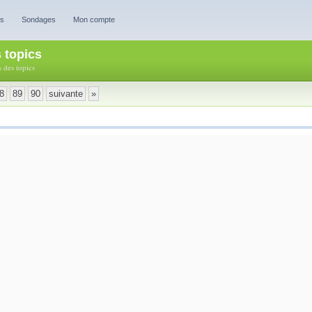
es
Sondages
Mon compte
s topics
s des topics
8
89
90
suivante
»