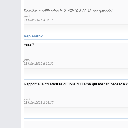
Dernière modification le 21/07/16 à 06:18 par gwendal
jeudi
21 juillet 2016 à 06:16
Repiemink
moui?
jeudi
21 juillet 2016 à 15:38
Rapport à la couverture du livre du Lama qui me fait penser à c
jeudi
21 juillet 2016 à 16:37