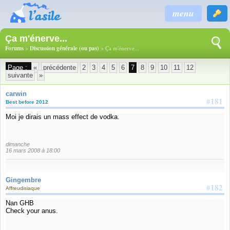
menu
Ça m'énerve...
Forums
>
Discussion générale (ou pas)
> Ça m'énerve...
Page :
«
précédente
2
3
4
5
6
7
8
9
10
11
12
suivante
»
carwin
#181
Best before 2012
Moi je dirais un mass effect de vodka.
dimanche
16 mars 2008 à 18:00
Gingembre
#182
Affreudisiaque
Nan GHB
Check your anus.