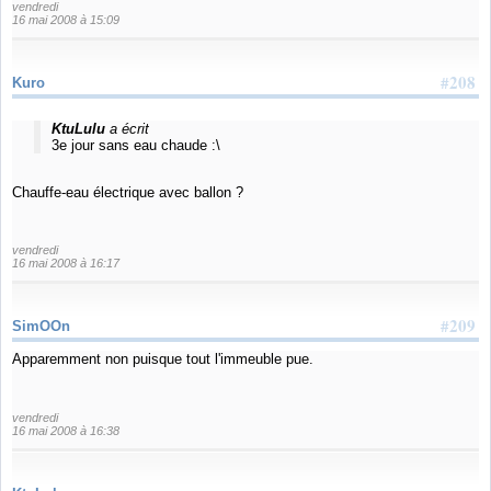
vendredi
16 mai 2008 à 15:09
#208
Kuro
KtuLulu
a écrit
3e jour sans eau chaude :\
Chauffe-eau électrique avec ballon ?
vendredi
16 mai 2008 à 16:17
#209
SimOOn
Apparemment non puisque tout l'immeuble pue.
vendredi
16 mai 2008 à 16:38