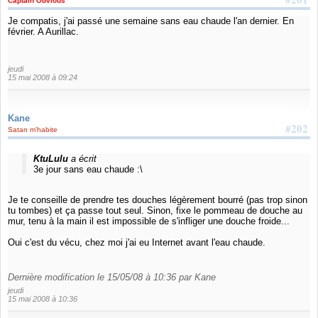
Captain Obvious
Je compatis, j'ai passé une semaine sans eau chaude l'an dernier. En
février. A Aurillac.
jeudi
15 mai 2008 à 09:24
Kane
#202
Satan m'habite
KtuLulu
a écrit
3e jour sans eau chaude :\
Je te conseille de prendre tes douches légèrement bourré (pas trop sinon
tu tombes) et ça passe tout seul. Sinon, fixe le pommeau de douche au
mur, tenu à la main il est impossible de s'infliger une douche froide...
Oui c'est du vécu, chez moi j'ai eu Internet avant l'eau chaude.
Dernière modification le 15/05/08 à 10:36 par Kane
jeudi
15 mai 2008 à 10:36