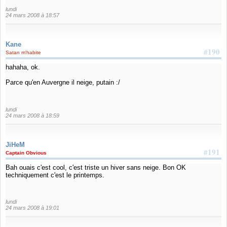
lundi
24 mars 2008 à 18:57
Kane
#190
Satan m'habite
hahaha, ok.
Parce qu'en Auvergne il neige, putain :/
lundi
24 mars 2008 à 18:59
JiHeM
#191
Captain Obvious
Bah ouais c'est cool, c'est triste un hiver sans neige. Bon OK
techniquement c'est le printemps.
lundi
24 mars 2008 à 19:01