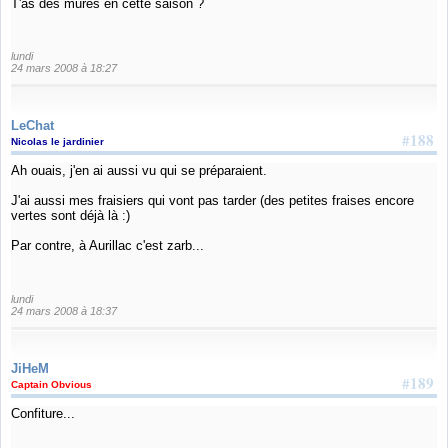
T'as des mures en cette saison ?
lundi
24 mars 2008 à 18:27
LeChat
#188
Nicolas le jardinier
Ah ouais, j'en ai aussi vu qui se préparaient.
J'ai aussi mes fraisiers qui vont pas tarder (des petites fraises encore
vertes sont déjà là :)
Par contre, à Aurillac c'est zarb...
lundi
24 mars 2008 à 18:37
JiHeM
#189
Captain Obvious
Confiture...