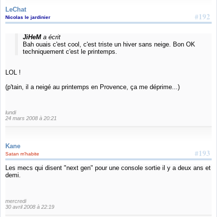
LeChat
#192
Nicolas le jardinier
JiHeM
a écrit
Bah ouais c'est cool, c'est triste un hiver sans neige. Bon OK
techniquement c'est le printemps.
LOL !
(p'tain, il a neigé au printemps en Provence, ça me déprime...)
lundi
24 mars 2008 à 20:21
Kane
#193
Satan m'habite
Les mecs qui disent "next gen" pour une console sortie il y a deux ans et
demi.
mercredi
30 avril 2008 à 22:19