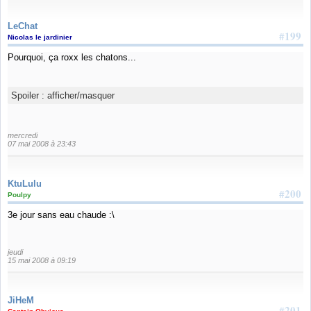
LeChat
#199
Nicolas le jardinier
Pourquoi, ça roxx les chatons...
Spoiler :
afficher/masquer
mercredi
07 mai 2008 à 23:43
KtuLulu
#200
Poulpy
3e jour sans eau chaude :\
jeudi
15 mai 2008 à 09:19
JiHeM
#201