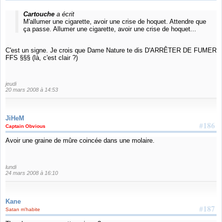
Cartouche
a écrit
M'allumer une cigarette, avoir une crise de hoquet. Attendre que
ça passe. Allumer une cigarette, avoir une crise de hoquet...
C'est un signe. Je crois que Dame Nature te dis D'ARRÊTER DE FUMER
FFS §§§ (là, c'est clair ?)
jeudi
20 mars 2008 à 14:53
JiHeM
#186
Captain Obvious
Avoir une graine de mûre coincée dans une molaire.
lundi
24 mars 2008 à 16:10
Kane
#187
Satan m'habite