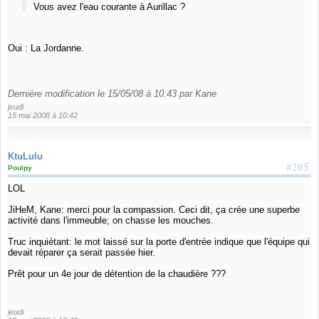
Vous avez l'eau courante à Aurillac ?
Oui : La Jordanne.
Dernière modification le 15/05/08 à 10:43 par Kane
jeudi
15 mai 2008 à 10:42
KtuLulu
#205
Poulpy
LOL
JiHeM, Kane: merci pour la compassion. Ceci dit, ça crée une superbe
activité dans l'immeuble; on chasse les mouches.
Truc inquiétant: le mot laissé sur la porte d'entrée indique que l'équipe qui
devait réparer ça serait passée hier.
Prêt pour un 4e jour de détention de la chaudière ???
jeudi