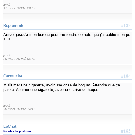
lundi
17 mars 2008 à 20:37
#183
Repiemink
Arriver jusqu'à mon bureau pour me rendre compte que j'ai oublié mon pc
>_<
jeudi
20 mars 2008 à 08:39
#184
Cartouche
M'allumer une cigarette, avoir une crise de hoquet. Attendre que ça
passe. Allumer une cigarette, avoir une crise de hoquet...
jeudi
20 mars 2008 à 14:43
LeChat
#185
Nicolas le jardinier