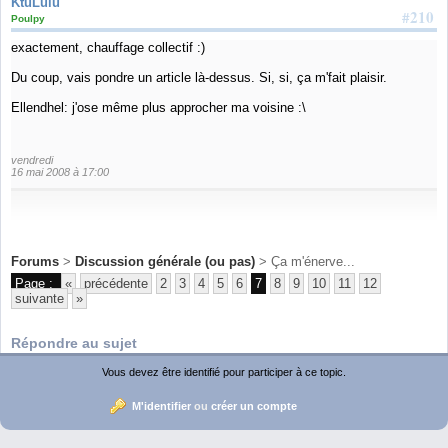
KtuLulu
#210
Poulpy
exactement, chauffage collectif :)
Du coup, vais pondre un article là-dessus. Si, si, ça m'fait plaisir.
Ellendhel: j'ose même plus approcher ma voisine :\
vendredi
16 mai 2008 à 17:00
Forums
>
Discussion générale (ou pas)
> Ça m'énerve...
Page :
«
précédente
2
3
4
5
6
7
8
9
10
11
12
suivante
»
Répondre au sujet
Vous devez être identifié pour participer à ce topic.
M'identifier
ou
créer un compte