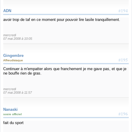
#194
ADN
avoir trop de taf en ce moment pour pouvoir lire lasile tranquillement.
mercredi
07 mai 2008 à 10:05
Gingembre
#195
Affreudisiaque
Continuer à m'empatter alors que franchement je me gave pas, et que je
ne bouffe rien de gras.
mercredi
07 mai 2008 à 11:57
Nanaski
#196
sosie officiel
fait du sport