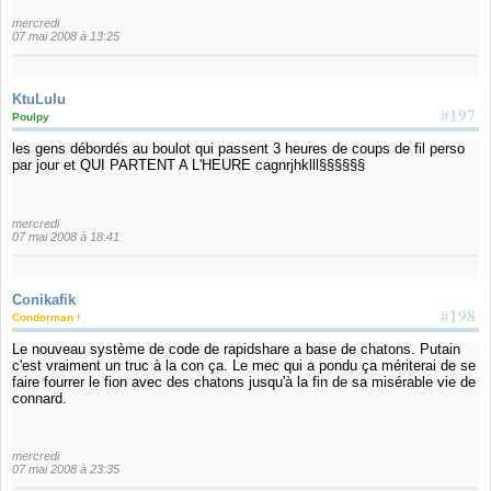
mercredi
07 mai 2008 à 13:25
KtuLulu
#197
Poulpy
les gens débordés au boulot qui passent 3 heures de coups de fil perso
par jour et QUI PARTENT A L'HEURE cagnrjhklll§§§§§§
mercredi
07 mai 2008 à 18:41
Conikafik
#198
Condorman !
Le nouveau système de code de rapidshare a base de chatons. Putain
c'est vraiment un truc à la con ça. Le mec qui a pondu ça mériterai de se
faire fourrer le fion avec des chatons jusqu'à la fin de sa misérable vie de
connard.
mercredi
07 mai 2008 à 23:35