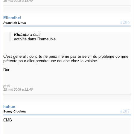
15 mai 2008 à 18:49
Ellendhel
#206
Ayatollah Linux
KtuLulu
a écrit
activité dans l'immeuble
C'est général ; donc tu ne peux même pas te servir du problème comme
prétexte pour aller prendre une douche chez la voisine.
Dur.
jeudi
15 mai 2008 à 22:46
hohun
#207
Sonny Crockett
CMB