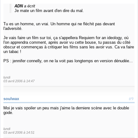
ADN
a écrit
Je mate un film avant d'en dire du mal.
Tu es un homme, un vrai. Un homme qui ne fléchit pas devant
l'adversité.
Je vais faire un film sur toi, ça s'appellera Requiem for an ideology, où
l'on apprendra comment, après avoir vu cette bouse, tu passas du côté
obscur et commenças à critiquer les films sans les avoir vus. Ca va faire
un tabac !
PS : jennifer connelly, on ne la voit pas longtemps en version dénudée...
lundi
03 avril 2006 à 14:47
#9
soulwax
Moi je vais spoiler un peu mais j'aime la derniere scène avec le double
gode.
lundi
03 avril 2006 à 14:51