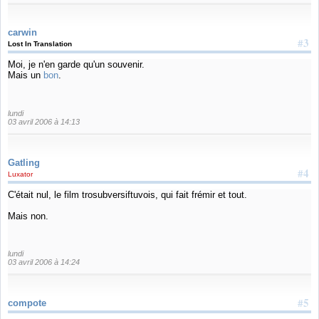
carwin
#3
Lost In Translation
Moi, je n'en garde qu'un souvenir.
Mais un
bon
.
lundi
03 avril 2006 à 14:13
Gatling
#4
Luxator
C'était nul, le film trosubversiftuvois, qui fait frémir et tout.
Mais non.
lundi
03 avril 2006 à 14:24
#5
compote