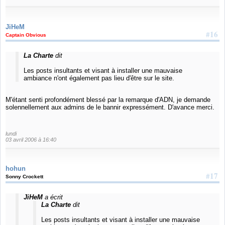
JiHeM
#16
Captain Obvious
La Charte
dit
Les posts insultants et visant à installer une mauvaise
ambiance n'ont également pas lieu d'être sur le site.
M'étant senti profondément blessé par la remarque d'ADN, je demande
solennellement aux admins de le bannir expressément. D'avance merci.
lundi
03 avril 2006 à 16:40
hohun
#17
Sonny Crockett
JiHeM
a écrit
La Charte
dit
Les posts insultants et visant à installer une mauvaise