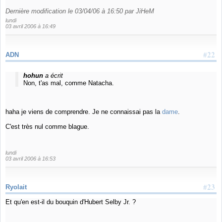
Dernière modification le 03/04/06 à 16:50 par JiHeM
lundi
03 avril 2006 à 16:49
#22
ADN
hohun
a écrit
Non, t'as mal, comme Natacha.
haha je viens de comprendre. Je ne connaissai pas la
dame
.
C'est très nul comme blague.
lundi
03 avril 2006 à 16:53
#23
Ryolait
Et qu'en est-il du bouquin d'Hubert Selby Jr. ?