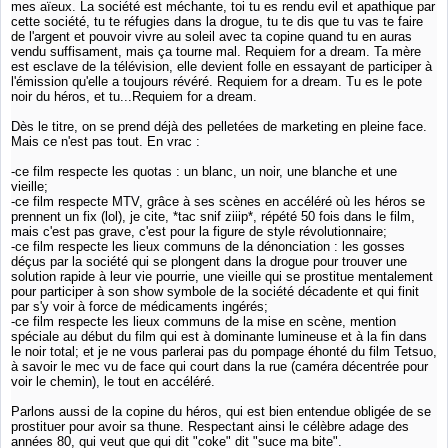
mes aïeux. La société est méchante, toi tu es rendu evil et apathique par
cette société, tu te réfugies dans la drogue, tu te dis que tu vas te faire
de l'argent et pouvoir vivre au soleil avec ta copine quand tu en auras
vendu suffisament, mais ça tourne mal. Requiem for a dream. Ta mère
est esclave de la télévision, elle devient folle en essayant de participer à
l'émission qu'elle a toujours révéré. Requiem for a dream. Tu es le pote
noir du héros, et tu...Requiem for a dream.
Dès le titre, on se prend déjà des pelletées de marketing en pleine face.
Mais ce n'est pas tout. En vrac :
-ce film respecte les quotas : un blanc, un noir, une blanche et une
vieille;
-ce film respecte MTV, grâce à ses scènes en accéléré où les héros se
prennent un fix (lol), je cite, *tac snif ziiip*, répété 50 fois dans le film,
mais c'est pas grave, c'est pour la figure de style révolutionnaire;
-ce film respecte les lieux communs de la dénonciation : les gosses
déçus par la société qui se plongent dans la drogue pour trouver une
solution rapide à leur vie pourrie, une vieille qui se prostitue mentalement
pour participer à son show symbole de la société décadente et qui finit
par s'y voir à force de médicaments ingérés;
-ce film respecte les lieux communs de la mise en scène, mention
spéciale au début du film qui est à dominante lumineuse et à la fin dans
le noir total; et je ne vous parlerai pas du pompage éhonté du film Tetsuo,
à savoir le mec vu de face qui court dans la rue (caméra décentrée pour
voir le chemin), le tout en accéléré.
Parlons aussi de la copine du héros, qui est bien entendue obligée de se
prostituer pour avoir sa thune. Respectant ainsi le célèbre adage des
années 80, qui veut que qui dit "coke" dit "suce ma bite".