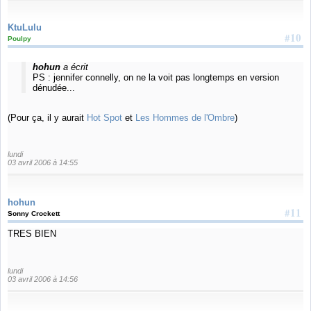
KtuLulu
#10
Poulpy
hohun
a écrit
PS : jennifer connelly, on ne la voit pas longtemps en version
dénudée...
(Pour ça, il y aurait
Hot Spot
et
Les Hommes de l'Ombre
)
lundi
03 avril 2006 à 14:55
hohun
#11
Sonny Crockett
TRES BIEN
lundi
03 avril 2006 à 14:56