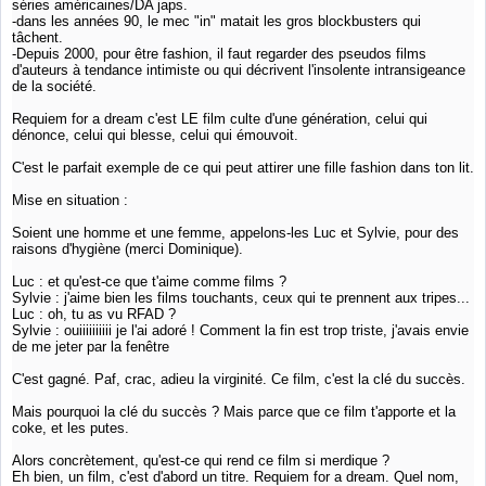
séries américaines/DA japs.
-dans les années 90, le mec "in" matait les gros blockbusters qui
tâchent.
-Depuis 2000, pour être fashion, il faut regarder des pseudos films
d'auteurs à tendance intimiste ou qui décrivent l'insolente intransigeance
de la société.
Requiem for a dream c'est LE film culte d'une génération, celui qui
dénonce, celui qui blesse, celui qui émouvoit.
C'est le parfait exemple de ce qui peut attirer une fille fashion dans ton lit.
Mise en situation :
Soient une homme et une femme, appelons-les Luc et Sylvie, pour des
raisons d'hygiène (merci Dominique).
Luc : et qu'est-ce que t'aime comme films ?
Sylvie : j'aime bien les films touchants, ceux qui te prennent aux tripes...
Luc : oh, tu as vu RFAD ?
Sylvie : ouiiiiiiiiii je l'ai adoré ! Comment la fin est trop triste, j'avais envie
de me jeter par la fenêtre
C'est gagné. Paf, crac, adieu la virginité. Ce film, c'est la clé du succès.
Mais pourquoi la clé du succès ? Mais parce que ce film t'apporte et la
coke, et les putes.
Alors concrètement, qu'est-ce qui rend ce film si merdique ?
Eh bien, un film, c'est d'abord un titre. Requiem for a dream. Quel nom,