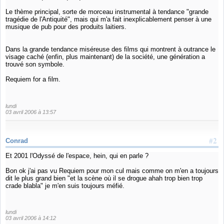
Le thème principal, sorte de morceau instrumental à tendance "grande
tragédie de l'Antiquité", mais qui m'a fait inexplicablement penser à une
musique de pub pour des produits laitiers.
Dans la grande tendance miséreuse des films qui montrent à outrance le
visage caché (enfin, plus maintenant) de la société, une génération a
trouvé son symbole.
Requiem for a film.
lundi
03 avril 2006 à 13:57
#2
Conrad
Et 2001 l'Odyssé de l'espace, hein, qui en parle ?
Bon ok j'ai pas vu Requiem pour mon cul mais comme on m'en a toujours
dit le plus grand bien "et la scène où il se drogue ahah trop bien trop
crade blabla" je m'en suis toujours méfié.
lundi
03 avril 2006 à 14:12