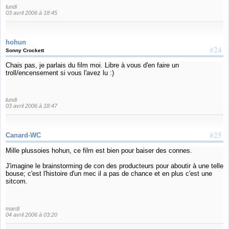
lundi
03 avril 2006 à 18:45
hohun
#24
Sonny Crockett
Chais pas, je parlais du film moi. Libre à vous d'en faire un
troll/encensement si vous l'avez lu :)
lundi
03 avril 2006 à 18:47
#25
Canard-WC
Mille plussoies hohun, ce film est bien pour baiser des connes.
J'imagine le brainstorming de con des producteurs pour aboutir à une telle
bouse; c'est l'histoire d'un mec il a pas de chance et en plus c'est une
sitcom.
mardi
04 avril 2006 à 03:20