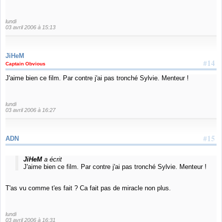
lundi
03 avril 2006 à 15:13
JiHeM
#14
Captain Obvious
J'aime bien ce film. Par contre j'ai pas tronché Sylvie. Menteur !
lundi
03 avril 2006 à 16:27
#15
ADN
JiHeM
a écrit
J'aime bien ce film. Par contre j'ai pas tronché Sylvie. Menteur !
T'as vu comme t'es fait ? Ca fait pas de miracle non plus.
lundi
03 avril 2006 à 16:31