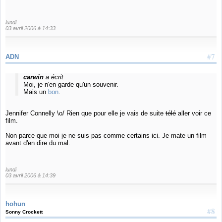
lundi
03 avril 2006 à 14:33
#7
ADN
carwin
a écrit
Moi, je n'en garde qu'un souvenir.
Mais un
bon
.
Jennifer Connelly \o/ Rien que pour elle je vais de suite
télé
aller voir ce
film.
Non parce que moi je ne suis pas comme certains ici. Je mate un film
avant d'en dire du mal.
lundi
03 avril 2006 à 14:39
hohun
#8
Sonny Crockett