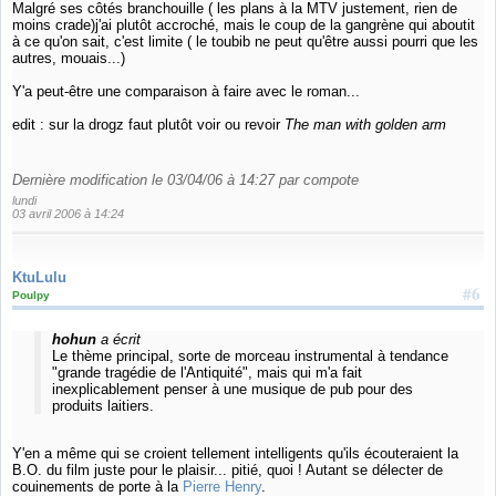
Malgré ses côtés branchouille ( les plans à la MTV justement, rien de
moins crade)j'ai plutôt accroché, mais le coup de la gangrène qui aboutit
à ce qu'on sait, c'est limite ( le toubib ne peut qu'être aussi pourri que les
autres, mouais...)
Y'a peut-être une comparaison à faire avec le roman...
edit : sur la drogz faut plutôt voir ou revoir
The man with golden arm
Dernière modification le 03/04/06 à 14:27 par compote
lundi
03 avril 2006 à 14:24
KtuLulu
#6
Poulpy
hohun
a écrit
Le thème principal, sorte de morceau instrumental à tendance
"grande tragédie de l'Antiquité", mais qui m'a fait
inexplicablement penser à une musique de pub pour des
produits laitiers.
Y'en a même qui se croient tellement intelligents qu'ils écouteraient la
B.O. du film juste pour le plaisir... pitié, quoi ! Autant se délecter de
couinements de porte à la
Pierre Henry
.