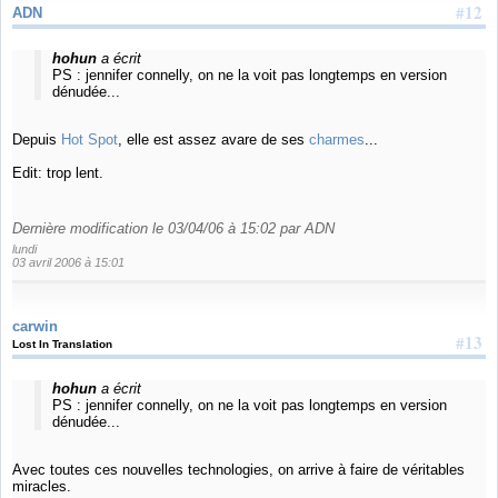
#12
ADN
hohun
a écrit
PS : jennifer connelly, on ne la voit pas longtemps en version
dénudée...
Depuis
Hot Spot
, elle est assez avare de ses
charmes
...
Edit: trop lent.
Dernière modification le 03/04/06 à 15:02 par ADN
lundi
03 avril 2006 à 15:01
carwin
#13
Lost In Translation
hohun
a écrit
PS : jennifer connelly, on ne la voit pas longtemps en version
dénudée...
Avec toutes ces nouvelles technologies, on arrive à faire de véritables
miracles.