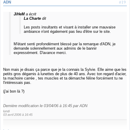
#19
ADN
JiHeM
a écrit
La Charte
dit
Les posts insultants et visant à installer une mauvaise
ambiance n'ont également pas lieu d'être sur le site.
M'étant senti profondément blessé par la remarque d'ADN, je
demande solennellement aux admins de le bannir
expressément. D'avance merci.
Non mais je disais ça parce que je la connais la Sylvie. Elle aime que les
petits gros dégarnis à lunettes de plus de 40 ans. Avec ton regard d'acier,
ta machoire carrée , tes muscles et ta démarche féline forcément tu ne
l'intéressais pas.
(j'ai bon là ?)
Dernière modification le 03/04/06 à 16:45 par ADN
lundi
03 avril 2006 à 16:45