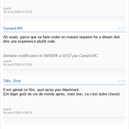
mardi
04 avril 2006 à 03:52
#29
Canard-WC
Ah ouais, parce que se faire violer en matant requiem for a dream doit
être une experience plutôt rude.
Dernière modification le 04/04/06 à 03:57 par Canard-WC
mardi
04 avril 2006 à 03:56
#30
7Wo_Orld
Il est génial ce film, quoi qu'un peu déprimant.
(Un léger goût de vie de merde après, mais bon, ca c'est autre chose)
mardi
04 avril 2006 à 08:34