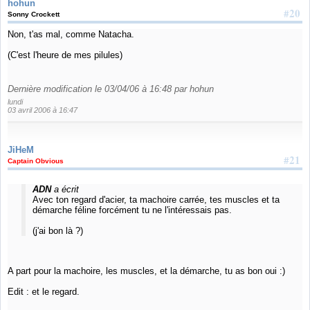
hohun
#20
Sonny Crockett
Non, t'as mal, comme Natacha.
(C'est l'heure de mes pilules)
Dernière modification le 03/04/06 à 16:48 par hohun
lundi
03 avril 2006 à 16:47
JiHeM
#21
Captain Obvious
ADN
a écrit
Avec ton regard d'acier, ta machoire carrée, tes muscles et ta
démarche féline forcément tu ne l'intéressais pas.
(j'ai bon là ?)
A part pour la machoire, les muscles, et la démarche, tu as bon oui :)
Edit : et le regard.