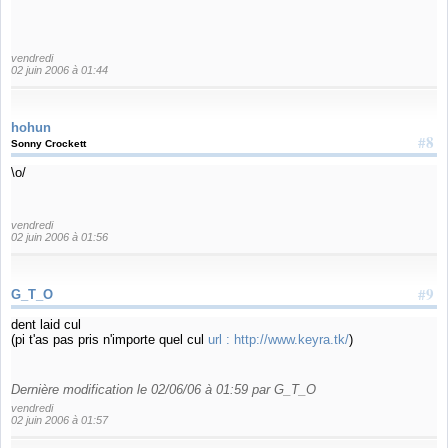
vendredi
02 juin 2006 à 01:44
hohun
#8
Sonny Crockett
\o/
vendredi
02 juin 2006 à 01:56
#9
G_T_O
dent laid cul
(pi t'as pas pris n'importe quel cul
url :
http://www.keyra.tk/
)
Dernière modification le 02/06/06 à 01:59 par G_T_O
vendredi
02 juin 2006 à 01:57