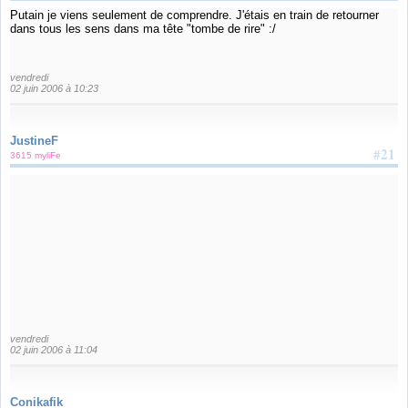
Putain je viens seulement de comprendre. J'étais en train de retourner
dans tous les sens dans ma tête "tombe de rire" :/
vendredi
02 juin 2006 à 10:23
JustineF
#21
3615 myliFe
vendredi
02 juin 2006 à 11:04
Conikafik