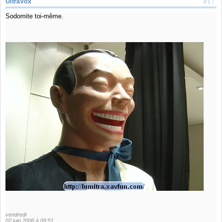
#17
UltraVox
Sodomite toi-même.
vendredi
02 juin 2006 à 09:51