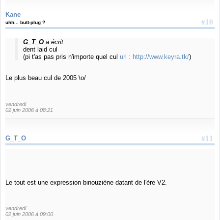
Kane
#10
uhh... butt-plug ?
G_T_O
a écrit
dent laid cul
(pi t'as pas pris n'importe quel cul
url :
http://www.keyra.tk/
)
Le plus beau cul de 2005 \o/
vendredi
02 juin 2006 à 08:21
#11
G_T_O
Le tout est une expression binouziène datant de l'ère V2.
vendredi
02 juin 2006 à 09:00