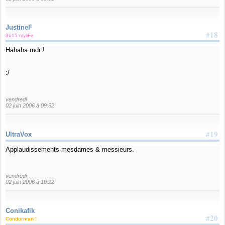
JustineF
#18
3615 myliFe
Hahaha mdr !
:/
vendredi
02 juin 2006 à 09:52
#19
UltraVox
Applaudissements mesdames & messieurs.
vendredi
02 juin 2006 à 10:22
Conikafik
#20
Condorman !