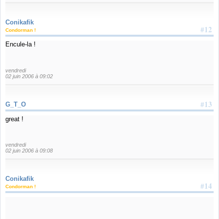
Conikafik
#12
Condorman !
Encule-la !
vendredi
02 juin 2006 à 09:02
#13
G_T_O
great !
vendredi
02 juin 2006 à 09:08
Conikafik
#14
Condorman !