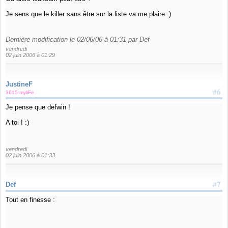
Je sens que le killer sans être sur la liste va me plaire :)
Dernière modification le 02/06/06 à 01:31 par Def
vendredi
02 juin 2006 à 01:29
JustineF
#6
3615 myliFe
Je pense que defwin !
A toi ! :)
vendredi
02 juin 2006 à 01:33
#7
Def
Tout en finesse :