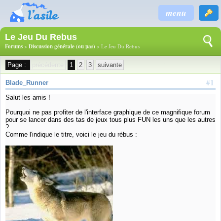
menu
Le Jeu Du Rebus
Forums
>
Discussion générale (ou pas)
> Le Jeu Du Rebus
Page :
précédente
1
2
3
suivante
#1
Blade_Runner
Salut les amis !
Pourquoi ne pas profiter de l'interface graphique de ce magnifique forum
pour se lancer dans des tas de jeux tous plus FUN les uns que les autres
?
Comme l'indique le titre, voici le jeu du rébus :