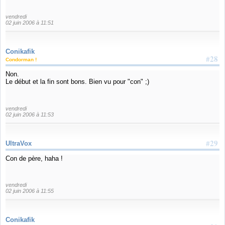
vendredi
02 juin 2006 à 11:51
Conikafik
#28
Condorman !
Non.
Le début et la fin sont bons. Bien vu pour "con" ;)
vendredi
02 juin 2006 à 11:53
#29
UltraVox
Con de père, haha !
vendredi
02 juin 2006 à 11:55
Conikafik