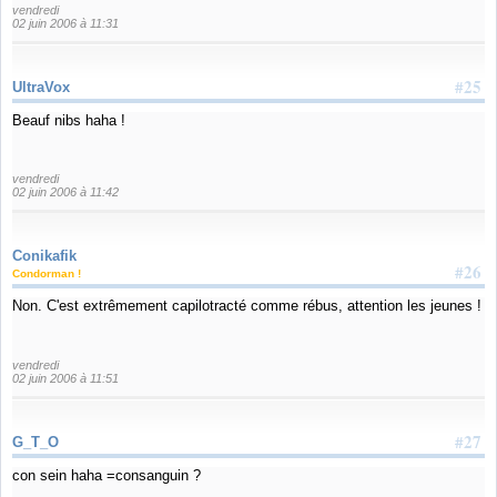
vendredi
02 juin 2006 à 11:31
#25
UltraVox
Beauf nibs haha !
vendredi
02 juin 2006 à 11:42
Conikafik
#26
Condorman !
Non. C'est extrêmement capilotracté comme rébus, attention les jeunes !
vendredi
02 juin 2006 à 11:51
#27
G_T_O
con sein haha =consanguin ?