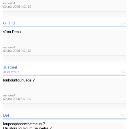
vendredi
02 juin 2006 à 01:10
#3
G_T_O
s'toa l'rebu
vendredi
02 juin 2006 à 01:12
JustineF
#4
3615 myliFe
loukounfounuage ?
vendredi
02 juin 2006 à 01:20
#5
Def
loupcoqdecombatmeuh ?
Ou alors loukoum peut-être ?