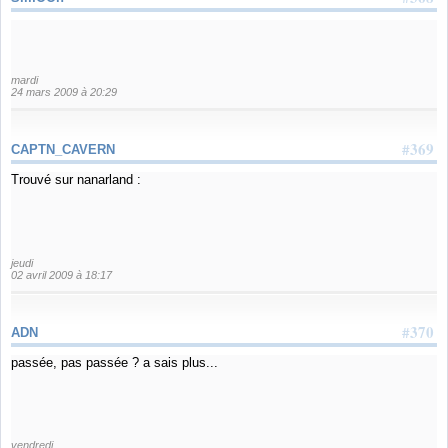
mardi
24 mars 2009 à 20:29
#369
CAPTN_CAVERN
Trouvé sur nanarland :
jeudi
02 avril 2009 à 18:17
#370
ADN
passée, pas passée ? a sais plus...
vendredi