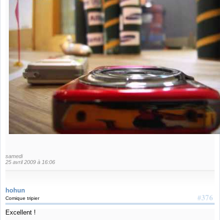
samedi
25 avril 2009 à 16:06
hohun
#376
Comique tripier
Excellent !