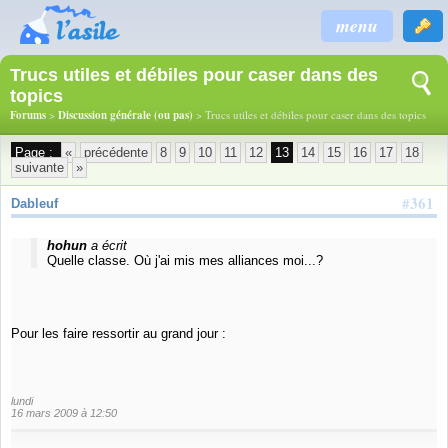
menu
Trucs utiles et débiles pour caser dans des
topics
Forums
>
Discussion générale (ou pas)
> Trucs utiles et débiles pour caser dans des topics
Page :
«
précédente
8
9
10
11
12
13
14
15
16
17
18
suivante
»
#361
Dableuf
hohun
a écrit
Quelle classe. Où j'ai mis mes alliances moi...?
Pour les faire ressortir au grand jour :
lundi
16 mars 2009 à 12:50