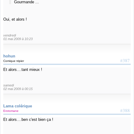
Gourmande ...
Oui, et alors !
vendredi
01 mai 2009 à 10:23
hohun
#387
Comique tripier
Et alors....tant mieux !
samedi
02 mai 2009 à 00:15
Lama colérique
#388
Erotomane
Et alors....ben c'est bien ça !