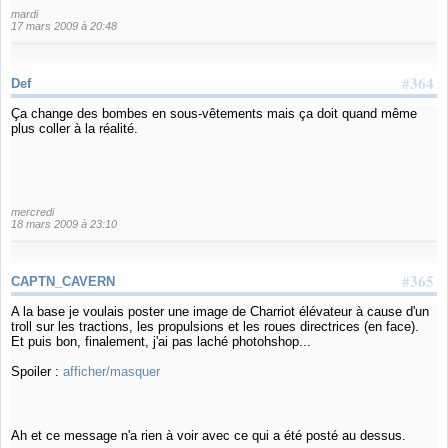
mardi
17 mars 2009 à 20:48
#364
Def
Ça change des bombes en sous-vêtements mais ça doit quand même
plus coller à la réalité.
mercredi
18 mars 2009 à 23:10
#365
CAPTN_CAVERN
A la base je voulais poster une image de Charriot élévateur à cause d'un
troll sur les tractions, les propulsions et les roues directrices (en face).
Et puis bon, finalement, j'ai pas laché photohshop...
Spoiler :
afficher/masquer
Ah et ce message n'a rien à voir avec ce qui a été posté au dessus.