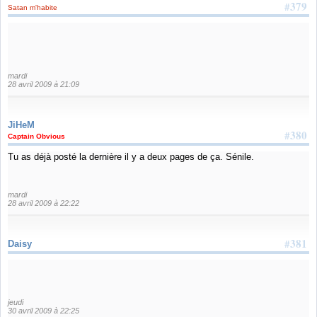
#379
Satan m'habite
mardi
28 avril 2009 à 21:09
JiHeM
#380
Captain Obvious
Tu as déjà posté la dernière il y a deux pages de ça. Sénile.
mardi
28 avril 2009 à 22:22
#381
Daisy
jeudi
30 avril 2009 à 22:25