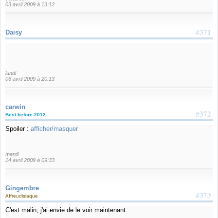
03 avril 2009 à 13:12
#371
Daisy
lundi
06 avril 2009 à 20:13
carwin
#372
Best before 2012
Spoiler :
afficher/masquer
mardi
14 avril 2009 à 09:33
Gingembre
#373
Affreudisiaque
C'est malin, j'ai envie de le voir maintenant.