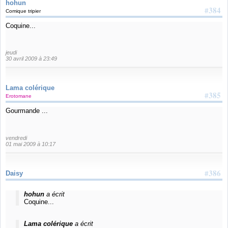
hohun
#384
Comique tripier
Coquine...
jeudi
30 avril 2009 à 23:49
Lama colérique
#385
Erotomane
Gourmande ...
vendredi
01 mai 2009 à 10:17
#386
Daisy
hohun
a écrit
Coquine...
Lama colérique
a écrit