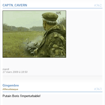
#362
CAPTN_CAVERN
mardi
17 mars 2009 à 18:50
Gingembre
#363
Affreudisiaque
Putain Boris l'imperturbable!