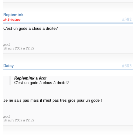
Repiemink
#382
Mr Bricolage
C'est un gode à clous à droite?
jeudi
30 avril 2009 à 22:33
#383
Daisy
Repiemink
a écrit
C'est un gode à clous à droite?
Je ne sais pas mais il n'est pas très gros pour un gode !
jeudi
30 avril 2009 à 22:53