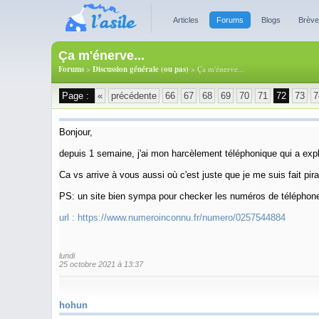
Articles
Forums
Blogs
Brèv
Ça m'énerve...
Forums
>
Discussion générale (ou pas)
> Ça m'énerve...
Page :
«
précédente
66
67
68
69
70
71
72
73
7
Bonjour,
depuis 1 semaine, j'ai mon harcèlement téléphonique qui a expl
Ca vs arrive à vous aussi où c'est juste que je me suis fait p
PS: un site bien sympa pour checker les numéros de téléphon
url :
https://www.numeroinconnu.fr/numero/0257544884
lundi
25 octobre 2021 à 13:37
hohun