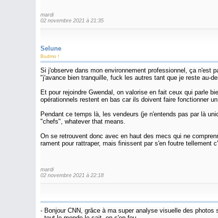
mardi
02 novembre 2021 à 21:35
Selune
Budmo !
Si j'observe dans mon environnement professionnel, ça n'est pas
"j'avance bien tranquille, fuck les autres tant que je reste au-d
Et pour rejoindre Gwendal, on valorise en fait ceux qui parle b
opérationnels restent en bas car ils doivent faire fonctionner u
Pendant ce temps là, les vendeurs (je n'entends pas par là un
"chefs", whatever that means.
On se retrouvent donc avec en haut des mecs qui ne comprennen
rament pour rattraper, mais finissent par s'en foutre tellement c'
mardi
02 novembre 2021 à 22:18
- Bonjour CNN, grâce à ma super analyse visuelle des photos s
- tout le monde le sait, on s'en fou