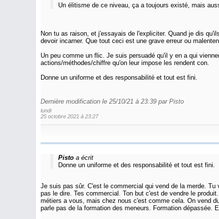
Un élitisme de ce niveau, ça a toujours existé, mais aus
Non tu as raison, et j'essayais de l'expliciter. Quand je dis qu'
devoir incarner. Que tout ceci est une grave erreur ou malent
Un peu comme un flic. Je suis persuadé qu'il y en a qui viennent 
actions/méthodes/chiffre qu'on leur impose les rendent con.
Donne un uniforme et des responsabilité et tout est fini.
Dernière modification le 25/10/21 à 23:39 par Pisto
lundi
25 octobre 2021 à 23:27
Pisto
a écrit
Donne un uniforme et des responsabilité et tout est fini.
Je suis pas sûr. C'est le commercial qui vend de la merde. Tu ve
pas le dire. Tes commercial. Ton but c'est de vendre le produi
métiers a vous, mais chez nous c'est comme cela. On vend du ven
parle pas de la formation des meneurs. Formation dépassée. E