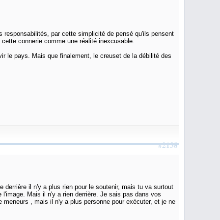
es responsabilités, par cette simplicité de pensé qu'ils pensent
t cette connerie comme une réalité inexcusable.
vir le pays. Mais que finalement, le creuset de la débilité des
#2138
errière il n'y a plus rien pour le soutenir, mais tu va surtout
'image. Mais il n'y a rien derrière. Je sais pas dans vos
 meneurs , mais il n'y a plus personne pour exécuter, et je ne