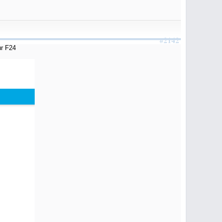
#2142
ur F24