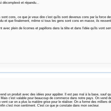
si décomplexé et répandu...
ils sont cons, ce que je veux dire c'est qu'ils sont devenus cons par la force d
endu et que finalement, même si tous les gens sont cons en masse, ils ressen
avec plein de licornes et papillons dans la tête et dans l'idée qu'ils vont ser
nd un produit avec des idées pour appâter. Il est pas mal à la base, sauf que d
t. Mais c'est valable pour beaucoup de commerce dans notre pays. On vend de l
t car on a plus la matière grise pour le réaliser. On a forme des milliers de
nfin c'est mon sentiment. C'est ce que je constate dans mon secteur.