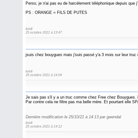
Perso, je n'ai pas eu de harcèlement téléphonique depuis que j'a
PS : ORANGE = FILS DE PUTES
lundi
25 octobre 2021 à 13:47
jsuis chez bouygues mais j'suis passé y'a 3 mois sur leur truc d
lundi
25 octobre 2021 à 14:04
Je sais pas s'il y a un truc comme chez Free chez Bouygues. Il 
Par contre cela ne filtre pas ma belle mère. Et pourtant elle SP
Dernière modification le 25/10/21 à 14:13 par gwendal
lundi
25 octobre 2021 à 14:12