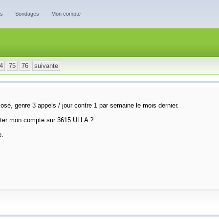
es
Sondages
Mon compte
4
75
76
suivante
osé, genre 3 appels / jour contre 1 par semaine le mois dernier.
irater mon compte sur 3615 ULLA ?
e.