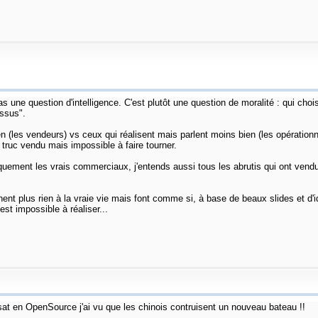
 une question d'intelligence. C'est plutôt une question de moralité : qui choi
essus".
ien (les vendeurs) vs ceux qui réalisent mais parlent moins bien (les opératio
n truc vendu mais impossible à faire tourner.
iquement les vrais commerciaux, j'entends aussi tous les abrutis qui ont vend
t plus rien à la vraie vie mais font comme si, à base de beaux slides et d'i
est impossible à réaliser...
at en OpenSource j'ai vu que les chinois contruisent un nouveau bateau !!