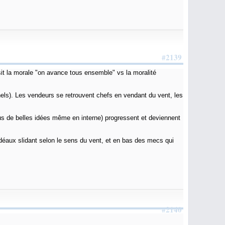
#2139
sit la morale "on avance tous ensemble" vs la moralité
nnels). Les vendeurs se retrouvent chefs en vendant du vent, les
us de belles idées même en interne) progressent et deviennent
déaux slidant selon le sens du vent, et en bas des mecs qui
#2140