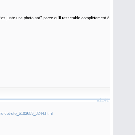
t'as juste une photo sat? parce qu'il ressemble complètement à
#2141
amine-cet-ete_6103659_3244.html