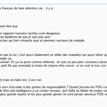
 français de faire attention car... il y a :
peut être que:
les rapports humains tactiles sont dangereux
uture épidémie de que je sais pas quoi.
ches qui font n'importe quoi et premiers vecteurs de maladie
que la vie, c'est aussi fatalement se refiler des maladies est aussi idiots qu'i
anger ça.
rps humain. Et ça se pose comme reflexion. Je suis un peu près convaincu (avec
petit fils par exemple) à moins de chance d'en crever.. si on croit le truc con
t) mais en faite non, il est con.
oir envi d’accéder à des postes de responsabilité ? Quand j'écoute les PDG c
 filtre anti-intelligence à un certain niveaux, qu'il faille se libérer de toutes
s plus grands esprits et les plus grands génies ne sont jamais devenus PDG ou 