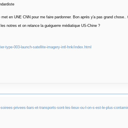
ndardiste
 je met en UNE CNN pour me faire pardonner. Bon après y'a pas grand chose.. 
e les notres et on relance la guéguerre médiatique US-Chine ?
ier-type-003-launch-satellite-imagery-intl-hnk/index.html
-soirees-privees-bars-et-transports-sont-les-lieux-ou-l-on-s-est-le-plus-cont