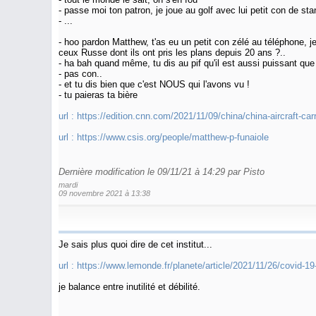
- passe moi ton patron, je joue au golf avec lui petit con de sta
- ...
- hoo pardon Matthew, t'as eu un petit con zélé au téléphone,
ceux Russe dont ils ont pris les plans depuis 20 ans ?..
- ha bah quand même, tu dis au pif qu'il est aussi puissant qu
- pas con..
- et tu dis bien que c'est NOUS qui l'avons vu !
- tu paieras ta bière
url :
https://edition.cnn.com/2021/11/09/china/china-aircraft-carr
url :
https://www.csis.org/people/matthew-p-funaiole
Dernière modification le 09/11/21 à 14:29 par Pisto
mardi
09 novembre 2021 à 13:38
Je sais plus quoi dire de cet institut...
url :
https://www.lemonde.fr/planete/article/2021/11/26/covid-19
je balance entre inutilité et débilité.