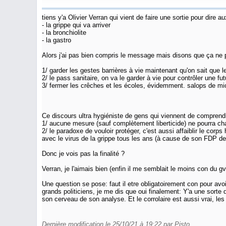
tiens y'a Olivier Verran qui vient de faire une sortie pour dire aux
- la grippe qui va arriver
- la bronchiolite
- la gastro
Alors j'ai pas bien compris le message mais disons que ça ne 
1/ garder les gestes barrières à vie maintenant qu'on sait que 
2/ le pass sanitaire, on va le garder à vie pour contrôler une f
3/ fermer les crêches et les écoles, évidemment. salops de mio
Ce discours ultra hygiéniste de gens qui viennent de comprendre 
1/ aucune mesure (sauf complètement liberticide) ne pourra ch
2/ le paradoxe de vouloir protéger, c'est aussi affaiblir le co
avec le virus de la grippe tous les ans (à cause de son FDP de 
Donc je vois pas la finalité ?
Verran, je l'aimais bien (enfin il me semblait le moins con du gv
Une question se pose: faut il etre obligatoirement con pour av
grands politiciens, je me dis que oui finalement: Y'a une sorte de
son cerveau de son analyse. Et le corrolaire est aussi vrai, le
Dernière modification le 25/10/21 à 19:22 par Pisto