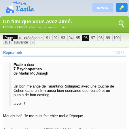
menu
Un film que vous avez aimé.
Forums
>
Culture
> Un film que vous avez aimé.
Page :
«
précédente
91
92
93
94
95
96
97
98
99
100
101
suivante
»
#2851
Repiemink
Pisto
a écrit
7 Psychopathes
de Martin McDonagh
Un bon mélange de Tarantino/Rodriguez avec une touche de
Cohen dans un film aussi bien scénarisé que réalisé et un
putain de bon casting !
a voir !
Mouais bof. Je me suis fait chier moi à l'époque.