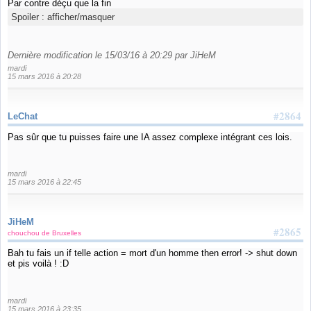
Par contre déçu que la fin
Spoiler :
afficher/masquer
Dernière modification le 15/03/16 à 20:29 par JiHeM
mardi
15 mars 2016 à 20:28
#2864
LeChat
Pas sûr que tu puisses faire une IA assez complexe intégrant ces lois.
mardi
15 mars 2016 à 22:45
JiHeM
#2865
chouchou de Bruxelles
Bah tu fais un if telle action = mort d'un homme then error! -> shut down
et pis voilà ! :D
mardi
15 mars 2016 à 23:35