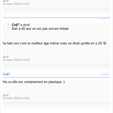
jeudi
31 mars 2016 à 13:07
#2879
CnE²
a écrit
Bah à 40 ans on est pas encore frelaté
ha bah non c'est le meilleur âge même mais on dirait qu'elle en a 20 !§!
jeudi
31 mars 2016 à 14:33
#2880
CnE²
Ha ca elle est certainement en plastique :)
jeudi
31 mars 2016 à 16:52