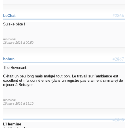
#2866
LeChat
Suis-je bête !
mercredi
16 mars 2016 à 00:50
#2867
hohun
The Revenant.
C'était un peu long mais malgré tout bon. Le travail sur l'ambiance est
excellent et m'a donné envie (dans un registre pas vraiment similaire) de
rejouer à Betrayer.
mercredi
16 mars 2016 à 15:10
#2868
L'Hermine