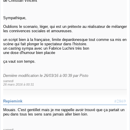
de Christian Vincent
Sympathique,
Oublions le scenario, léger, qui est un prétexte au réalisateur de mélanger
les connivences sociales et amoureuses.
un script bien à la française, limite depardonesque tout comme sa mis en
scène qui fait plonger le spectateur dans l'histoire.
un casting sympa avec un Fabrice Luchini très bon
une dose d'humour bien placée
ça vaut son temps.
Dernière modification le 26/03/16 à 00:39 par Pisto
samedi
26 mars 2016 à 00:31
#2869
Repiemink
Mouais. C'est gentillet mais je me rappelle avoir trouvé que ça partait un
peu dans tous les sens sans jamais aller bien loin.
samedi