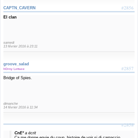
#2856
CAPTN_CAVERN
El clan
samedi
13 février 2016 à 23:11
groove_salad
#2857
hOrny Lettuce
Bridge of Spies.
dimanche
14 février 2016 à 11:34
#2858
CnE²
a écrit
Ca me donne envie du coup, histoire de voir si di carpaccio