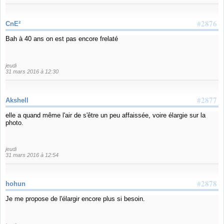
#2876
CnE²
Bah à 40 ans on est pas encore frelaté
jeudi
31 mars 2016 à 12:30
#2877
Akshell
elle a quand même l'air de s'être un peu affaissée, voire élargie sur la
photo.
jeudi
31 mars 2016 à 12:54
#2878
hohun
Je me propose de l'élargir encore plus si besoin.