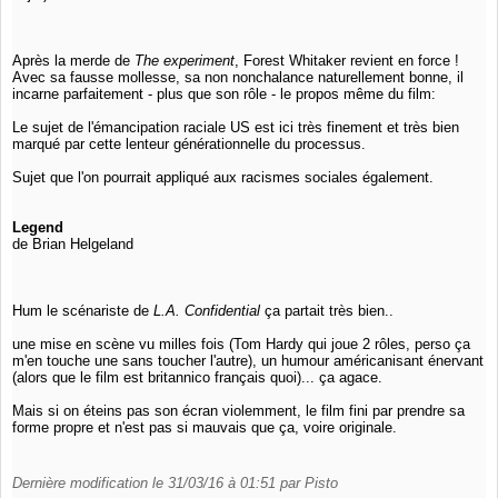
Après la merde de
The experiment
, Forest Whitaker revient en force !
Avec sa fausse mollesse, sa non nonchalance naturellement bonne, il
incarne parfaitement - plus que son rôle - le propos même du film:
Le sujet de l'émancipation raciale US est ici très finement et très bien
marqué par cette lenteur générationnelle du processus.
Sujet que l'on pourrait appliqué aux racismes sociales également.
Legend
de Brian Helgeland
Hum le scénariste de
L.A. Confidential
ça partait très bien..
une mise en scène vu milles fois (Tom Hardy qui joue 2 rôles, perso ça
m'en touche une sans toucher l'autre), un humour américanisant énervant
(alors que le film est britannico français quoi)... ça agace.
Mais si on éteins pas son écran violemment, le film fini par prendre sa
forme propre et n'est pas si mauvais que ça, voire originale.
Dernière modification le 31/03/16 à 01:51 par Pisto