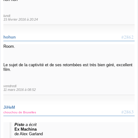
lundi
15 février 2016 à 20:24
#2862
hohun
Room.
Le sujet de la captivité et de ses retombées est très bien géré, excellent
film.
vendredi
11 mars 2016 à 08:52
JiHeM
#2863
chouchou de Bruxelles
Pisto
a écrit
Ex Machina
de Alex Garland