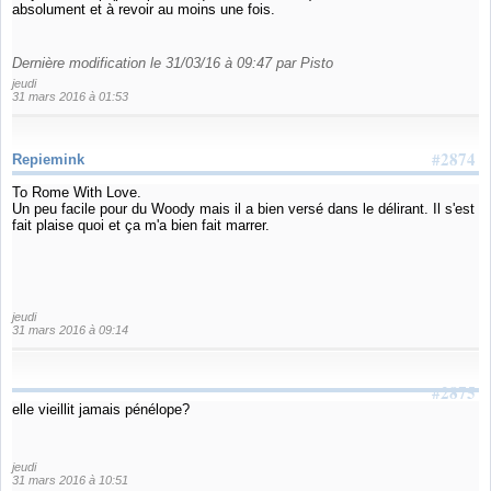
absolument et à revoir au moins une fois.
Dernière modification le 31/03/16 à 09:47 par Pisto
jeudi
31 mars 2016 à 01:53
#2874
Repiemink
To Rome With Love.
Un peu facile pour du Woody mais il a bien versé dans le délirant. Il s'est
fait plaise quoi et ça m'a bien fait marrer.
jeudi
31 mars 2016 à 09:14
#2875
elle vieillit jamais pénélope?
jeudi
31 mars 2016 à 10:51