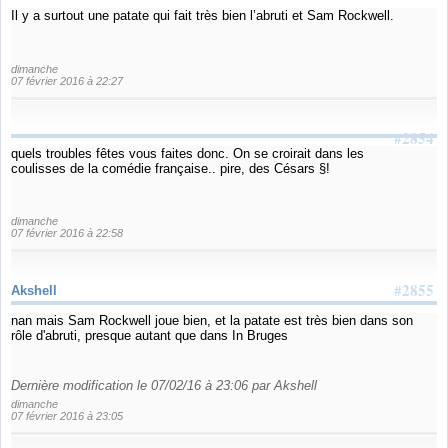
Il y a surtout une patate qui fait très bien l’abruti et Sam Rockwell.
dimanche
07 février 2016 à 22:27
#2854
quels troubles fêtes vous faites donc. On se croirait dans les
coulisses de la comédie française.. pire, des Césars §!
dimanche
07 février 2016 à 22:58
#2855
Akshell
nan mais Sam Rockwell joue bien, et la patate est très bien dans son
rôle d'abruti, presque autant que dans In Bruges
Dernière modification le 07/02/16 à 23:06 par Akshell
dimanche
07 février 2016 à 23:05