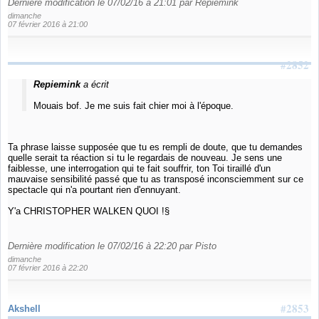
Dernière modification le 07/02/16 à 21:01 par Repiemink
dimanche
07 février 2016 à 21:00
#2852
Repiemink
a écrit
Mouais bof. Je me suis fait chier moi à l'époque.
Ta phrase laisse supposée que tu es rempli de doute, que tu demandes
quelle serait ta réaction si tu le regardais de nouveau. Je sens une
faiblesse, une interrogation qui te fait souffrir, ton Toi tiraillé d'un
mauvaise sensibilité passé que tu as transposé inconsciemment sur ce
spectacle qui n'a pourtant rien d'ennuyant.
Y'a CHRISTOPHER WALKEN QUOI !§
Dernière modification le 07/02/16 à 22:20 par Pisto
dimanche
07 février 2016 à 22:20
#2853
Akshell