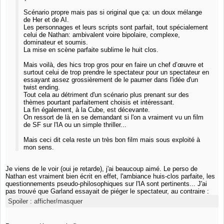
Scénario propre mais pas si original que ça: un doux mélange
de Her et de AI.
Les personnages et leurs scripts sont parfait, tout spécialement
celui de Nathan: ambivalent voire bipolaire, complexe,
dominateur et soumis.
La mise en scène parfaite sublime le huit clos.
Mais voilà, des hics trop gros pour en faire un chef d’œuvre et
surtout celui de trop prendre le spectateur pour un spectateur en
essayant assez grossièrement de le paumer dans l'idée d'un
twist ending.
Tout cela au détriment d'un scénario plus prenant sur des
thèmes pourtant parfaitement choisis et intéressant.
La fin également, à la Cube, est décevante.
On ressort de là en se demandant si l'on a vraiment vu un film
de SF sur l'IA ou un simple thriller...
Mais ceci dit cela reste un très bon film mais sous exploité à
mon sens.
Je viens de le voir (oui je retarde), j'ai beaucoup aimé. Le perso de
Nathan est vraiment bien écrit en effet, l'ambiance huis-clos parfaite, les
questionnements pseudo-philosophiques sur l'IA sont pertinents... J'ai
pas trouvé que Garland essayait de piéger le spectateur, au contraire :
Spoiler :
afficher/masquer