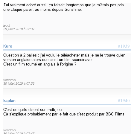
J'ai vraiment adoré aussi, ça faisait longtemps que je m'étais pas pris
une claque pareil, au moins depuis Sunshine.
jeudi
29 juillet 2010 à 22:37
#1939
Kuro
Question à 2 balles : j'ai voulu le téléacheter mais je ne le trouve qu'en
version anglaise alors que c'est un film scandinave.
C'est un film tourné en anglais à l'origine ?
vendredi
30 juillet 2010 à 07:36
#1940
kaplan
C'est ce qu'ils disent sur imdb, oui.
Çà s'explique probablement par le fait que c'est produit par BBC Films.
vendredi
30 juillet 2010 à 07:47