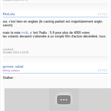
#1941
KtuLulu
oui, c'est bien en anglais (le casting parlant est majoritairement anglo-
saxon)
mais la note
imdb
, c 'est l'hallu : 5.9 pour plus de 4000 votes
les votants devaient s'attendre à un simple film d'action décérébré, tsss
vendredi
30 juillet 2010 à 18:06
groove_salad
#1942
hOrny Lettuce
Stalker :