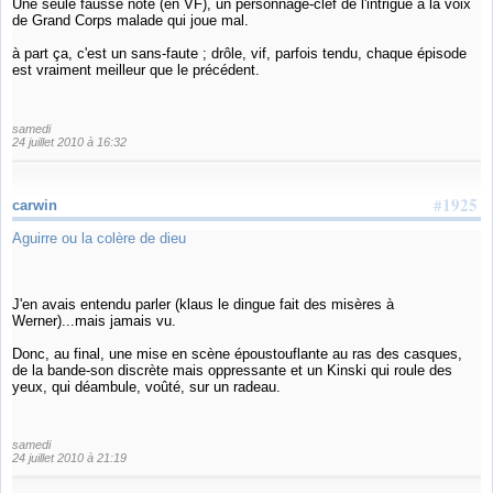
Une seule fausse note (en VF), un personnage-clef de l'intrigue a la voix
de Grand Corps malade qui joue mal.
à part ça, c'est un sans-faute ; drôle, vif, parfois tendu, chaque épisode
est vraiment meilleur que le précédent.
samedi
24 juillet 2010 à 16:32
#1925
carwin
Aguirre ou la colère de dieu
J'en avais entendu parler (klaus le dingue fait des misères à
Werner)...mais jamais vu.
Donc, au final, une mise en scène époustouflante au ras des casques,
de la bande-son discrète mais oppressante et un Kinski qui roule des
yeux, qui déambule, voûté, sur un radeau.
samedi
24 juillet 2010 à 21:19