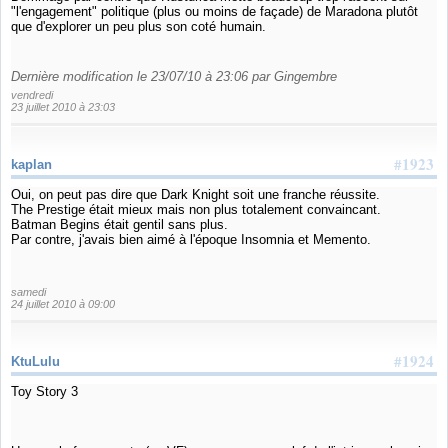
"l'engagement" politique (plus ou moins de façade) de Maradona plutôt
que d'explorer un peu plus son coté humain.
Dernière modification le 23/07/10 à 23:06 par Gingembre
vendredi
23 juillet 2010 à 23:03
#1923
kaplan
Oui, on peut pas dire que Dark Knight soit une franche réussite.
The Prestige était mieux mais non plus totalement convaincant.
Batman Begins était gentil sans plus.
Par contre, j'avais bien aimé à l'époque Insomnia et Memento.
samedi
24 juillet 2010 à 09:00
#1924
KtuLulu
Toy Story 3