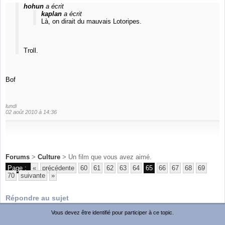
hohun
a écrit
kaplan
a écrit
Là, on dirait du mauvais Lotoripes.
Troll.
Bof
lundi
02 août 2010 à 14:36
Forums
>
Culture
> Un film que vous avez aimé.
Page :
«
précédente
60
61
62
63
64
65
66
67
68
69
70
suivante
»
Répondre au sujet
Vous devez être identifié pour participer à ce topic.