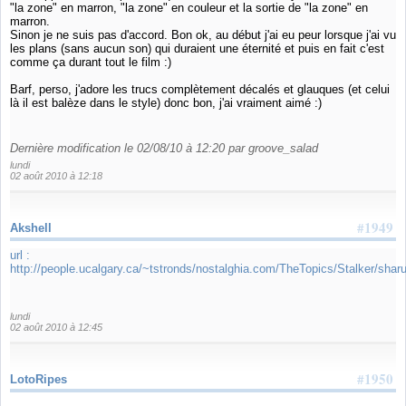
"la zone" en marron, "la zone" en couleur et la sortie de "la zone" en
marron.
Sinon je ne suis pas d'accord. Bon ok, au début j'ai eu peur lorsque j'ai vu
les plans (sans aucun son) qui duraient une éternité et puis en fait c'est
comme ça durant tout le film :)
Barf, perso, j'adore les trucs complètement décalés et glauques (et celui
là il est balèze dans le style) donc bon, j'ai vraiment aimé :)
Dernière modification le 02/08/10 à 12:20 par groove_salad
lundi
02 août 2010 à 12:18
#1949
Akshell
url :
http://people.ucalgary.ca/~tstronds/nostalghia.com/TheTopics/Stalker/shar
lundi
02 août 2010 à 12:45
#1950
LotoRipes