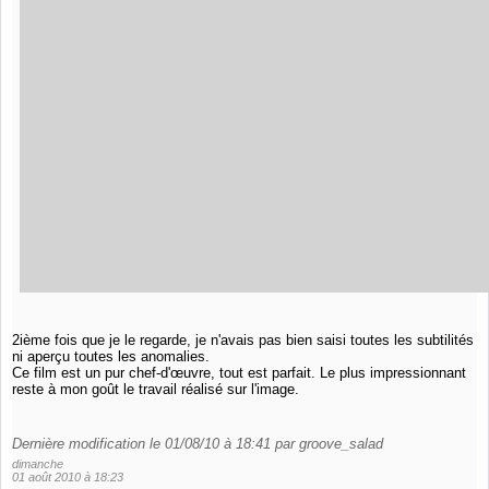
2ième fois que je le regarde, je n'avais pas bien saisi toutes les subtilités
ni aperçu toutes les anomalies.
Ce film est un pur chef-d'œuvre, tout est parfait. Le plus impressionnant
reste à mon goût le travail réalisé sur l'image.
Dernière modification le 01/08/10 à 18:41 par groove_salad
dimanche
01 août 2010 à 18:23