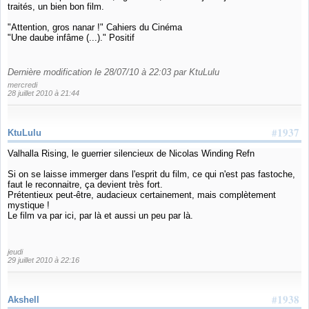
traités, un bien bon film.
"Attention, gros nanar !" Cahiers du Cinéma
"Une daube infâme (...)." Positif
Dernière modification le 28/07/10 à 22:03 par KtuLulu
mercredi
28 juillet 2010 à 21:44
#1937
KtuLulu
Valhalla Rising, le guerrier silencieux de Nicolas Winding Refn
Si on se laisse immerger dans l'esprit du film, ce qui n'est pas fastoche,
faut le reconnaitre, ça devient très fort.
Prétentieux peut-être, audacieux certainement, mais complètement
mystique !
Le film va par ici, par là et aussi un peu par là.
jeudi
29 juillet 2010 à 22:16
#1938
Akshell