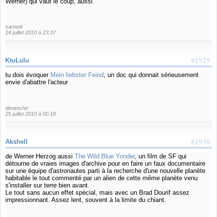
Werner) qui vaut le coup, aussi.
samedi
24 juillet 2010 à 23:37
#1929
KtuLulu
tu dois évoquer
Mein liebster Feind
, un doc qui donnait sérieusement
envie d'abattre l'acteur
dimanche
25 juillet 2010 à 00:18
#1930
Akshell
de Werner Herzog aussi
The Wild Blue Yonder
, un film de SF qui
détourne de vraies images d'archive pour en faire un faux documentaire
sur une équipe d'astronautes parti à la recherche d'une nouvelle planète
habitable le tout commenté par un alien de cette même planète venu
s'installer sur terre bien avant.
Le tout sans aucun effet spécial, mais avec un Brad Dourif assez
impressionnant. Assez lent, souvent à la limite du chiant.