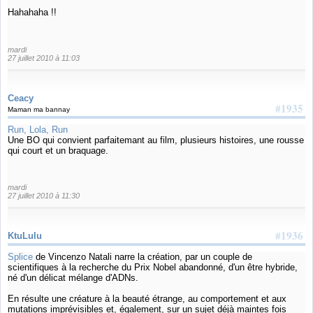
Hahahaha !!
mardi
27 juillet 2010 à 11:03
Ceacy
#1935
Maman ma bannay
Run, Lola, Run
Une BO qui convient parfaitemant au film, plusieurs histoires, une rousse
qui court et un braquage.
mardi
27 juillet 2010 à 11:30
#1936
KtuLulu
Splice
de Vincenzo Natali narre la création, par un couple de
scientifiques à la recherche du Prix Nobel abandonné, d'un être hybride,
né d'un délicat mélange d'ADNs.
En résulte une créature à la beauté étrange, au comportement et aux
mutations imprévisibles et, également, sur un sujet déjà maintes fois