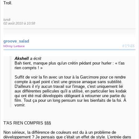
Troll.
lundi
02 août 2010 à 10:58
groove_salad
#1948
hOrny Lettuce
Akshell
a écrit
Bah tient, manque plus qu'un crétin pédant pour hurler : « t'as
rien compris ! »
Suffit de voir la fin avec un tour à la Garcimore pour ce rendre
compte à quel point c'est une grosse arnaque sans subtilité.
D'ailleurs il n'y aucun travail sur l'image, c'est uniquement lié
aux différentes pellicules qu'il a utilisé, en particulier les kodak
qui ont été mal développés obligeant à retourner une partie du
film. Tout ça pour un long pensum sur les bienfaits de la foi. À
vomir.
T'AS RIEN COMPRIS §§§
Non sérieux, la différence de couleurs est du à un problème de
développement ? Je pensais que c'était un effet de style. L'entrée dans