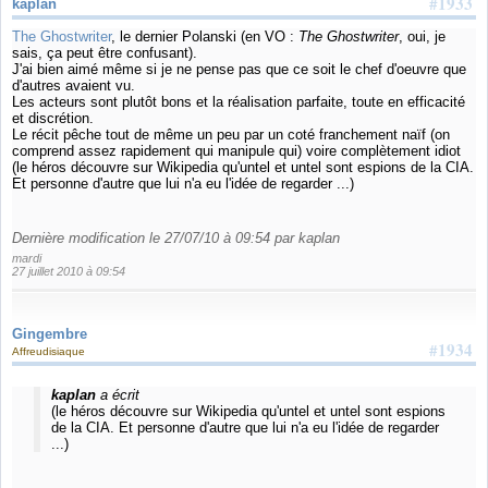
#1933
kaplan
The Ghostwriter
, le dernier Polanski (en VO :
The Ghostwriter
, oui, je
sais, ça peut être confusant).
J'ai bien aimé même si je ne pense pas que ce soit le chef d'oeuvre que
d'autres avaient vu.
Les acteurs sont plutôt bons et la réalisation parfaite, toute en efficacité
et discrétion.
Le récit pêche tout de même un peu par un coté franchement naïf (on
comprend assez rapidement qui manipule qui) voire complètement idiot
(le héros découvre sur Wikipedia qu'untel et untel sont espions de la CIA.
Et personne d'autre que lui n'a eu l'idée de regarder ...)
Dernière modification le 27/07/10 à 09:54 par kaplan
mardi
27 juillet 2010 à 09:54
Gingembre
#1934
Affreudisiaque
kaplan
a écrit
(le héros découvre sur Wikipedia qu'untel et untel sont espions
de la CIA. Et personne d'autre que lui n'a eu l'idée de regarder
...)