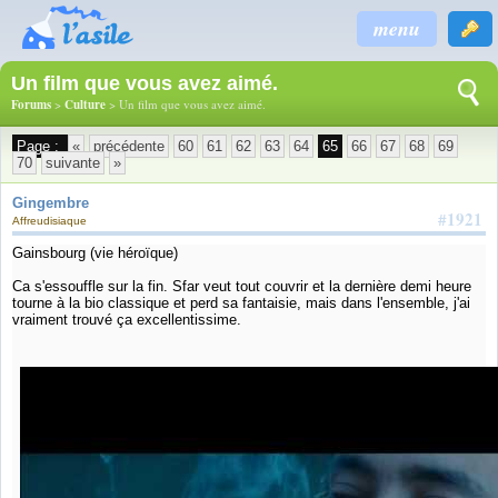
menu
Un film que vous avez aimé.
Forums
>
Culture
> Un film que vous avez aimé.
Page :
«
précédente
60
61
62
63
64
65
66
67
68
69
70
suivante
»
Gingembre
#1921
Affreudisiaque
Gainsbourg (vie héroïque)
Ca s'essouffle sur la fin. Sfar veut tout couvrir et la dernière demi heure
tourne à la bio classique et perd sa fantaisie, mais dans l'ensemble, j'ai
vraiment trouvé ça excellentissime.