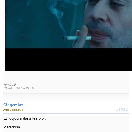
vendredi
23 juillet 2010 à 22:58
Gingembre
#1922
Affreudisiaque
Et toujours dans les bio :
Maradona