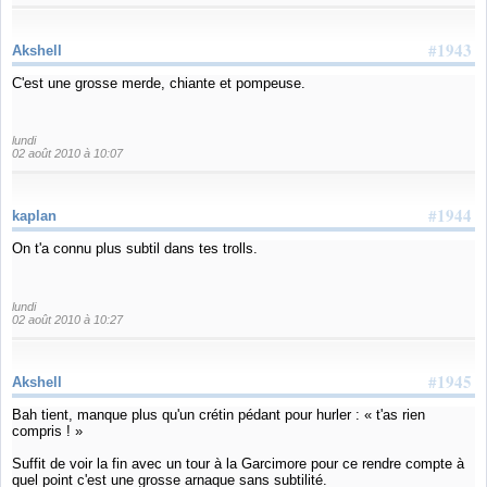
#1943
Akshell
C'est une grosse merde, chiante et pompeuse.
lundi
02 août 2010 à 10:07
#1944
kaplan
On t'a connu plus subtil dans tes trolls.
lundi
02 août 2010 à 10:27
#1945
Akshell
Bah tient, manque plus qu'un crétin pédant pour hurler : « t'as rien
compris ! »
Suffit de voir la fin avec un tour à la Garcimore pour ce rendre compte à
quel point c'est une grosse arnaque sans subtilité.