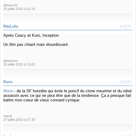
dimanche
25 juillet 2010 à 01:14
#1931
KtuLulu
Après Ceacy et Kuro, Inception.
Un film pas chiant mais étourdissant.
dimanche
25 juillet 2010 à 15:02
#1932
Kuro
Moon
- de la SF honnête qui évite le poncif du clone meurtrier et du robot
assassin avec ce qui ne peut être que de la tendresse. Ça a presque fait
battre mon coeur de vieux connard cynique.
mardi
27 juillet 2010 à 07:39