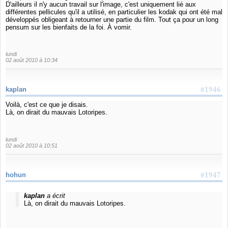
D'ailleurs il n'y aucun travail sur l'image, c'est uniquement lié aux
différentes pellicules qu'il a utilisé, en particulier les kodak qui ont été mal
développés obligeant à retourner une partie du film. Tout ça pour un long
pensum sur les bienfaits de la foi. À vomir.
lundi
02 août 2010 à 10:34
#1946
kaplan
Voilà, c'est ce que je disais.
Là, on dirait du mauvais Lotoripes.
lundi
02 août 2010 à 10:51
#1947
hohun
kaplan
a écrit
Là, on dirait du mauvais Lotoripes.