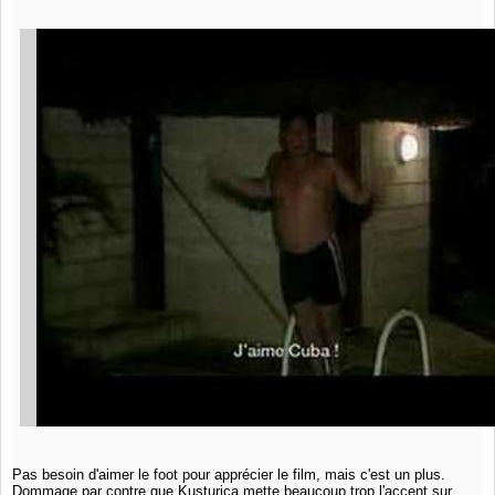
Pas besoin d'aimer le foot pour apprécier le film, mais c'est un plus.
Dommage par contre que Kusturica mette beaucoup trop l'accent sur