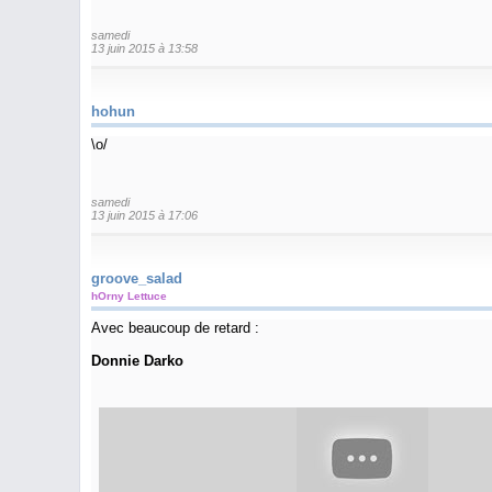
samedi
13 juin 2015 à 13:58
hohun
\o/
samedi
13 juin 2015 à 17:06
groove_salad
hOrny Lettuce
Avec beaucoup de retard :
Donnie Darko