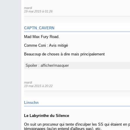
mardi
19 mai 2015 à 01:26
CAPTN_CAVERN
Mad Max Fury Road.
Comme Coni : Avis mitigé
Beaucoup de choses à dire mais principalement
Spoiler :
afficher/masquer
mardi
19 mai 2015 à 20:22
Linschn
Le Labyrinthe du Silence
On suit un procureur qui tente d'inculper les SS qui étaient en
témoignages (qu'on entend d'ailleurs pas), etc.