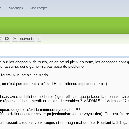
es
Sondages
Mon compte
2
93
94
suivante
»
re sur les chapeaux de roues, on en prend plein les yeux, les cascades sont 
'est assumé, donc ça ne m'a pas posé de problème.
 foutrai plus jamais les pieds.
, ce n'est pas comme si c'était LE film attendu depuis des mois).
 places avec un billet de 50 Euros ("grumpff, faut que je fasse la monnaie, chie
u). Donc réponse : "Il est interdit au moins de combien ? MADAME" - "Moins 
oupeau de goret, c'est le minimum syndical ... !§!
 20mn d'aller gueuler chez le projectionniste (on ne voyait rien). On s'est fait
uis ressorti avec les yeux rouges et un méga mal de tête. Pourtant la 3D, ça f