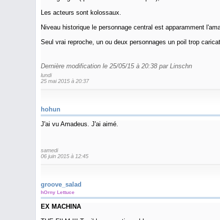
Les acteurs sont kolossaux.
Niveau historique le personnage central est apparamment l'a
Seul vrai reproche, un ou deux personnages un poil trop caricat
Dernière modification le 25/05/15 à 20:38 par Linschn
lundi
25 mai 2015 à 20:37
hohun
J'ai vu Amadeus. J'ai aimé.
samedi
06 juin 2015 à 12:45
groove_salad
hOrny Lettuce
EX MACHINA