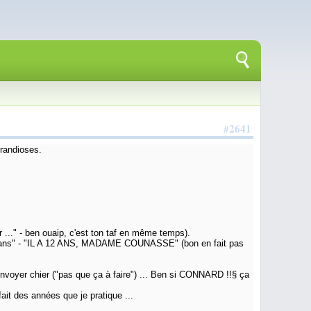
#2641
grandioses.
r ..." - ben ouaip, c'est ton taf en même temps).
de 12 ans" - "IL A 12 ANS, MADAME COUNASSE" (bon en fait pas
 renvoyer chier ("pas que ça à faire") ... Ben si CONNARD !!§ ça
ait des années que je pratique ...