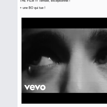
THE FILM !!! Terrible, exceptionnel !
+ une BO qui tue !