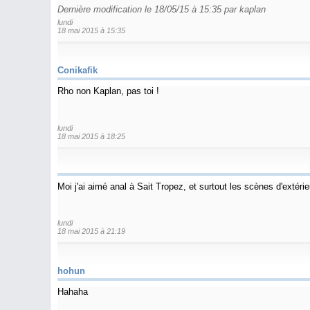
Dernière modification le 18/05/15 à 15:35 par kaplan
lundi
18 mai 2015 à 15:35
Conikafik
Rho non Kaplan, pas toi !
lundi
18 mai 2015 à 18:25
Moi j'ai aimé anal à Sait Tropez, et surtout les scènes d'extéri
lundi
18 mai 2015 à 21:19
hohun
Hahaha