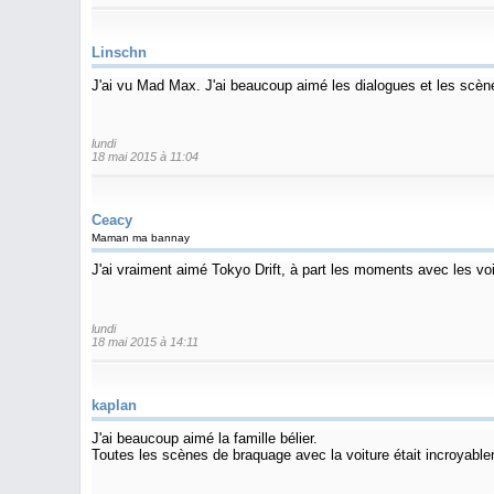
Linschn
J'ai vu Mad Max. J'ai beaucoup aimé les dialogues et les scènes
lundi
18 mai 2015 à 11:04
Ceacy
Maman ma bannay
J'ai vraiment aimé Tokyo Drift, à part les moments avec les voi
lundi
18 mai 2015 à 14:11
kaplan
J'ai beaucoup aimé la famille bélier.
Toutes les scènes de braquage avec la voiture était incroyable