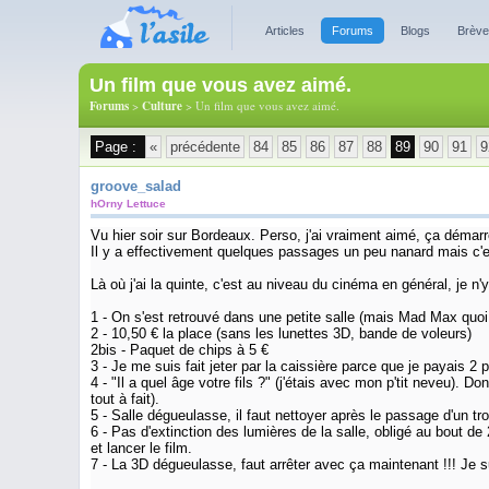
Articles
Forums
Blogs
Brèv
Un film que vous avez aimé.
Forums
>
Culture
> Un film que vous avez aimé.
Page :
«
précédente
84
85
86
87
88
89
90
91
9
groove_salad
hOrny Lettuce
Vu hier soir sur Bordeaux. Perso, j'ai vraiment aimé, ça démar
Il y a effectivement quelques passages un peu nanard mais c
Là où j'ai la quinte, c'est au niveau du cinéma en général, je n'y
1 - On s'est retrouvé dans une petite salle (mais Mad Max quoi
2 - 10,50 € la place (sans les lunettes 3D, bande de voleurs)
2bis - Paquet de chips à 5 €
3 - Je me suis fait jeter par la caissière parce que je payais 2
4 - "Il a quel âge votre fils ?" (j'étais avec mon p'tit neve
tout à fait).
5 - Salle dégueulasse, il faut nettoyer après le passage d'un tr
6 - Pas d'extinction des lumières de la salle, obligé au bout de
et lancer le film.
7 - La 3D dégueulasse, faut arrêter avec ça maintenant !!! Je s