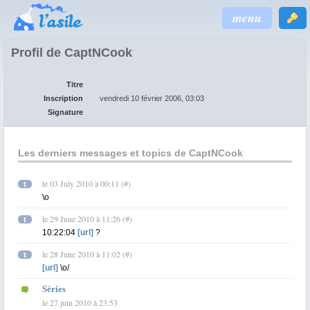
menu
Profil de CaptNCook
Titre
Inscription
vendredi 10 février 2006, 03:03
Signature
Les derniers messages et topics de CaptNCook
le 03 July 2010 à 00:11
(
#
)
t
\o
le 29 June 2010 à 11:26
(
#
)
t
10:22:04
[url]
?
le 28 June 2010 à 11:02
(
#
)
t
[url]
\o/
Séries
le 27 juin 2010 à 23:53