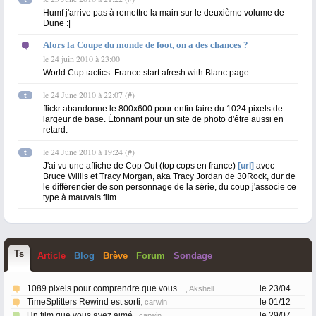
Humf j'arrive pas à remettre la main sur le deuxième volume de
Dune :|
Alors la Coupe du monde de foot, on a des chances ?
le 24 juin 2010 à 23:00
World Cup tactics: France start afresh with Blanc page
le 24 June 2010 à 22:07
(
#
)
t
flickr abandonne le 800x600 pour enfin faire du 1024 pixels de
largeur de base. Étonnant pour un site de photo d'être aussi en
retard.
le 24 June 2010 à 19:24
(
#
)
t
J'ai vu une affiche de Cop Out (top cops en france)
[url]
avec
Bruce Willis et Tracy Morgan, aka Tracy Jordan de 30Rock, dur de
le différencier de son personnage de la série, du coup j'associe ce
type à mauvais film.
T
s
Article
Blog
Brève
Forum
Sondage
1089 pixels pour comprendre que vous…
le 23/04
, Akshell
TimeSplitters Rewind est sorti
le 01/12
, carwin
Un film que vous avez aimé.
le 29/07
, carwin