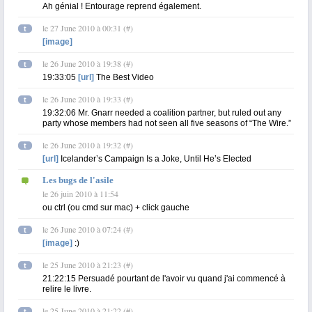
Ah génial ! Entourage reprend également.
le 27 June 2010 à 00:31
(
#
)
t
[image]
le 26 June 2010 à 19:38
(
#
)
t
19:33:05
[url]
The Best Video
le 26 June 2010 à 19:33
(
#
)
t
19:32:06 Mr. Gnarr needed a coalition partner, but ruled out any
party whose members had not seen all five seasons of “The Wire.”
le 26 June 2010 à 19:32
(
#
)
t
[url]
Icelander’s Campaign Is a Joke, Until He’s Elected
Les bugs de l'asile
le 26 juin 2010 à 11:54
ou ctrl (ou cmd sur mac) + click gauche
le 26 June 2010 à 07:24
(
#
)
t
[image]
:)
le 25 June 2010 à 21:23
(
#
)
t
21:22:15 Persuadé pourtant de l'avoir vu quand j'ai commencé à
relire le livre.
le 25 June 2010 à 21:22
(
#
)
t