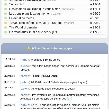
Séries
le 19/04
, Sarki
Des chaines YouTube que vous aimez
le 12/01
, plantmann
Les bons plans jeux du moment
le 25/09
, carwin
Le débat de merde
le 07/11
,
10 000 tchétchènes envoyés en Ukraine
le 20/10
, gwendal
The World of demain
le 29/08
,
Un tread aussi inutile que ses sujets
le 17/08
,
M'identifier
ou
créer un compte
15:22
:26
#
(
hohun
)
M'en fous ! Bonne année !
13:58
:22
#
(
Akshell
)
tout à fait, bonne année. ouf, dernier jour, demain ce sera t
rop tard.
20:05
:33
#
(
carwin
)
ET UNE BONNE ANNEE
09:13
:50
#
(
hohun
)
20:10:01 merci ! Celui-là n'est pas géo-bloqué :)
20:10
:01
#
(
carwin
)
(je te garde sous le coude si tu veux)
20:07
:52
#
(
carwin
)
Hey, m'sieur Hun, un nouveau portrait d'acteur, avec fines
se et nuance sur ce type qui parlait peu
[url]
12:52
:46
#
(
hohun
)
12:24:17 sur ce sujet, je ne sais si blâmer l'IA ou un simple
script pour les plateformes propriétaires qui n'arrivent pas à parser l