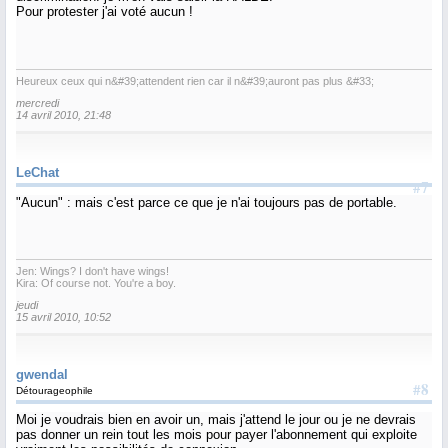
Pour protester j'ai voté aucun !
Heureux ceux qui n&#39;attendent rien car il n&#39;auront pas plus &#33;
mercredi
14 avril 2010, 21:48
LeChat
#7
"Aucun" : mais c'est parce ce que je n'ai toujours pas de portable.
Jen: Wings? I don't have wings!
Kira: Of course not. You're a boy.
jeudi
15 avril 2010, 10:52
gwendal
#8
Détourageophile
Moi je voudrais bien en avoir un, mais j'attend le jour ou je ne devrais
pas donner un rein tout les mois pour payer l'abonnement qui exploite