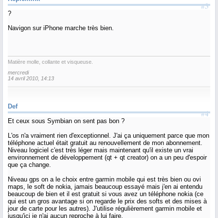
#3
?
Navigon sur iPhone marche très bien.
Matière molle, collante et visqueuse.
mercredi
14 avril 2010, 14:13
Def
#4
Et ceux sous Symbian on sent pas bon ?
L'os n'a vraiment rien d'exceptionnel. J'ai ça uniquement parce que mon
téléphone actuel était gratuit au renouvellement de mon abonnement.
Niveau logiciel c'est très léger mais maintenant qu'il existe un vrai
environnement de développement (qt + qt creator) on a un peu d'espoir
que ça change.
Niveau gps on a le choix entre garmin mobile qui est très bien ou ovi
maps, le soft de nokia, jamais beaucoup essayé mais j'en ai entendu
beaucoup de bien et il est gratuit si vous avez un téléphone nokia (ce
qui est un gros avantage si on regarde le prix des softs et des mises à
jour de carte pour les autres). J'utilise régulièrement garmin mobile et
jusqu'ici je n'ai aucun reproche à lui faire.