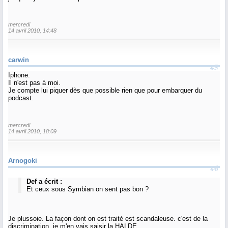
mercredi
14 avril 2010, 14:48
carwin
#5
Iphone.
Il n'est pas à moi.
Je compte lui piquer dès que possible rien que pour embarquer du
podcast.
mercredi
14 avril 2010, 18:09
Arnogoki
#6
Def a écrit :
Et ceux sous Symbian on sent pas bon ?
Je plussoie. La façon dont on est traité est scandaleuse. c'est de la
discrimination. je m'en vais saisir la HALDE.