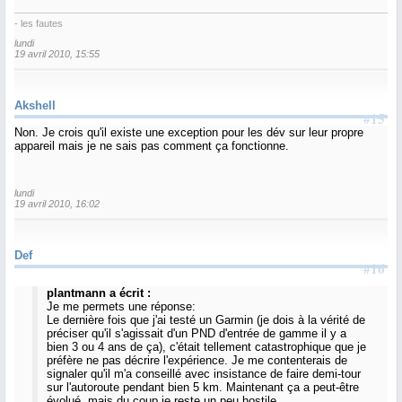
- les fautes
lundi
19 avril 2010, 15:55
Akshell
#15
Non. Je crois qu'il existe une exception pour les dév sur leur propre
appareil mais je ne sais pas comment ça fonctionne.
lundi
19 avril 2010, 16:02
Def
#16
plantmann a écrit :
Je me permets une réponse:
Le dernière fois que j'ai testé un Garmin (je dois à la vérité de
préciser qu'il s'agissait d'un PND d'entrée de gamme il y a
bien 3 ou 4 ans de ça), c'était tellement catastrophique que je
préfère ne pas décrire l'expérience. Je me contenterais de
signaler qu'il m'a conseillé avec insistance de faire demi-tour
sur l'autoroute pendant bien 5 km. Maintenant ça a peut-être
évolué, mais du coup je reste un peu hostile.