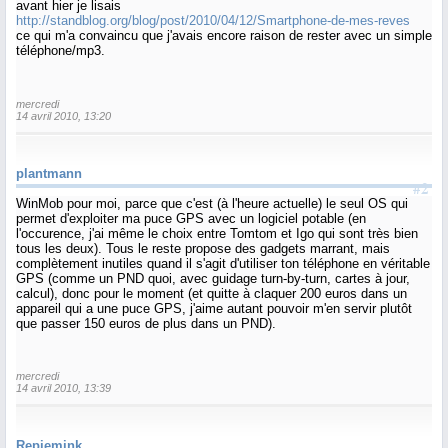
avant hier je lisais
http://standblog.org/blog/post/2010/04/12/Smartphone-de-mes-reves
ce qui m'a convaincu que j'avais encore raison de rester avec un simple
téléphone/mp3.
mercredi
14 avril 2010, 13:20
plantmann
#2
WinMob pour moi, parce que c'est (à l'heure actuelle) le seul OS qui
permet d'exploiter ma puce GPS avec un logiciel potable (en
l'occurence, j'ai même le choix entre Tomtom et Igo qui sont très bien
tous les deux). Tous le reste propose des gadgets marrant, mais
complètement inutiles quand il s'agit d'utiliser ton téléphone en véritable
GPS (comme un PND quoi, avec guidage turn-by-turn, cartes à jour,
calcul), donc pour le moment (et quitte à claquer 200 euros dans un
appareil qui a une puce GPS, j'aime autant pouvoir m'en servir plutôt
que passer 150 euros de plus dans un PND).
mercredi
14 avril 2010, 13:39
Repiemink