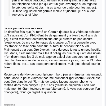
j'en ai entendu beaucoup de bien et il est gratuit si vous avez
un téléphone nokia (ce qui est un gros avantage si on regarde
le prix des softs et des mises à jour de carte pour les autres).
J'utilise régulièrement garmin mobile et jusqu'ici je n'ai aucun
reproche à lui faire.
Je me permets une réponse:
Le dernière fois que j'ai testé un Garmin (je dois à la vérité de préciser
qu'il s'agissait d'un PND d'entrée de gamme il y a bien 3 ou 4 ans de
ça), c'était tellement catastrophique que je préfère ne pas décrire
l'expérience. Je me contenterais de signaler qu'il m'a conseillé avec
insistance de faire demi-tour sur l'autoroute pendant bien 5 km.
Maintenant ça a peut-être évolué, mais du coup je reste un peu hostile.
Ovi Maps, c'est marrant mais les 3 collègues que j'ai qui ont des nokia
m'en disent tous les 3 du mal: algo de calcul des parcours qui prend
des plombes en cas de recalcul, cartes jamais à jours, pas de POI des
radars fixes, etc... pas testé personnellement, mais pas chaud pour le
faire...
Repie parle de Navigon pour Iphone... bon, j'en ai même jamais entendu
parlé, donc je peux vraiment pas me prononcer (par contre Akshell est
peut-être dans le coin?), mais de toutes façons aucun Iphone ne
rentrait dans mon budget il y a 2 ans (d'ailleurs aujourd'hui non plus,
mais mon tél étant toujours en parfaite santé, je vois pas pourquoi j'en
changerai), donc ça réglait la question.
dimanche