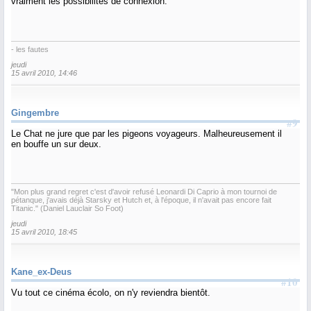
vraiment les possibilités de connexion.
- les fautes
jeudi
15 avril 2010, 14:46
Gingembre
#9
Le Chat ne jure que par les pigeons voyageurs. Malheureusement il
en bouffe un sur deux.
"Mon plus grand regret c'est d'avoir refusé Leonardi Di Caprio à mon tournoi de
pétanque, j'avais déjà Starsky et Hutch et, à l'époque, il n'avait pas encore fait
Titanic." (Daniel Lauclair So Foot)
jeudi
15 avril 2010, 18:45
Kane_ex-Deus
#10
Vu tout ce cinéma écolo, on n'y reviendra bientôt.