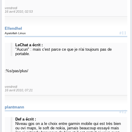
vendredi
16 avril 2010, 02:53
Ellendhel
#11
Ayatollah Linux
LeChat a écrit :
"Aucun" : mais c'est parce ce que je n'ai toujours pas de
portable.
:%s/pas/plus/
vendredi
16 avril 2010, 07:21
plantmann
#12
Def a écrit :
Niveau gps on a le choix entre garmin mobile qui est très bien
ou ovi maps, le soft de nokia, jamais beaucoup essayé mais