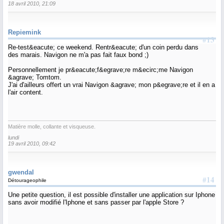
18 avril 2010, 21:09
Repiemink
#13
Re-test&eacute; ce weekend. Rentr&eacute; d'un coin perdu dans
des marais. Navigon ne m'a pas fait faux bond ;)
Personnellement je pr&eacute;f&egrave;re m&ecirc;me Navigon
&agrave; Tomtom.
J'ai d'ailleurs offert un vrai Navigon &agrave; mon p&egrave;re et il en a
l'air content.
Matière molle, collante et visqueuse.
lundi
19 avril 2010, 09:42
gwendal
#14
Détourageophile
Une petite question, il est possible d'installer une application sur Iphone
sans avoir modifié l'Iphone et sans passer par l'apple Store ?