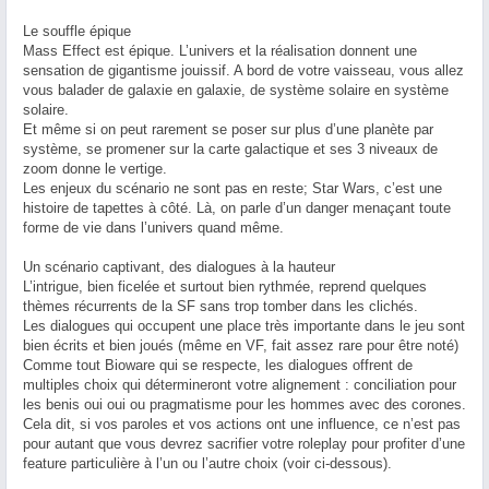
Le souffle épique
Mass Effect est épique. L’univers et la réalisation donnent une
sensation de gigantisme jouissif. A bord de votre vaisseau, vous allez
vous balader de galaxie en galaxie, de système solaire en système
solaire.
Et même si on peut rarement se poser sur plus d’une planète par
système, se promener sur la carte galactique et ses 3 niveaux de
zoom donne le vertige.
Les enjeux du scénario ne sont pas en reste; Star Wars, c’est une
histoire de tapettes à côté. Là, on parle d’un danger menaçant toute
forme de vie dans l’univers quand même.
Un scénario captivant, des dialogues à la hauteur
L’intrigue, bien ficelée et surtout bien rythmée, reprend quelques
thèmes récurrents de la SF sans trop tomber dans les clichés.
Les dialogues qui occupent une place très importante dans le jeu sont
bien écrits et bien joués (même en VF, fait assez rare pour être noté)
Comme tout Bioware qui se respecte, les dialogues offrent de
multiples choix qui détermineront votre alignement : conciliation pour
les benis oui oui ou pragmatisme pour les hommes avec des corones.
Cela dit, si vos paroles et vos actions ont une influence, ce n’est pas
pour autant que vous devrez sacrifier votre roleplay pour profiter d’une
feature particulière à l’un ou l’autre choix (voir ci-dessous).