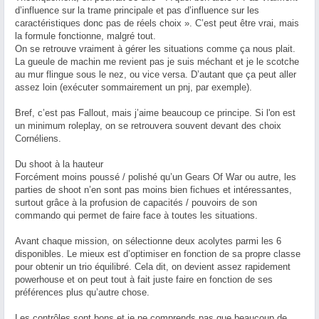
d’influence sur la trame principale et pas d’influence sur les
caractéristiques donc pas de réels choix ». C’est peut être vrai, mais
la formule fonctionne, malgré tout.
On se retrouve vraiment à gérer les situations comme ça nous plait.
La gueule de machin me revient pas je suis méchant et je le scotche
au mur flingue sous le nez, ou vice versa. D’autant que ça peut aller
assez loin (exécuter sommairement un pnj, par exemple).
Bref, c’est pas Fallout, mais j’aime beaucoup ce principe. Si l'on est
un minimum roleplay, on se retrouvera souvent devant des choix
Cornéliens.
Du shoot à la hauteur
Forcément moins poussé / polishé qu’un Gears Of War ou autre, les
parties de shoot n’en sont pas moins bien fichues et intéressantes,
surtout grâce à la profusion de capacités / pouvoirs de son
commando qui permet de faire face à toutes les situations.
Avant chaque mission, on sélectionne deux acolytes parmi les 6
disponibles. Le mieux est d’optimiser en fonction de sa propre classe
pour obtenir un trio équilibré. Cela dit, on devient assez rapidement
powerhouse et on peut tout à fait juste faire en fonction de ses
préférences plus qu’autre chose.
Les contrôles sont bons et je ne comprends pas que beaucoup de