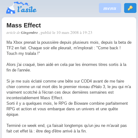
menu
Mass Effect
, publié le 10 mars 2008 à 19:23
article de
Gingembre
Ma Xbox prenait la poussière depuis plusieurs mois, depuis la beta de
TF2 en fait. Chaque soir elle pleurait, m'implorait : "Come back !
Touch my tralala !"
Alors j'ai craqué, bien aidé en cela par les énormes titres sortis à la
fin de l'année.
Si je me suis éclaté comme une bête sur COD4 avant de me faire
chier comme un rat mort dès le premier niveau d'Halo 3, le jeu qui m'a
vraiment scotché à l'écran ces deux dernières semaines est
incontestablement Mass Effect.
Sorti il y a quelques mois, le RPG de Bioware combine parfaitement
RPG et action et vous embarque dans un univers et une quête
épique.
Terminé ce week end, ça faisait longtemps qu'un jeu ne m'avait pas
fait cet effet là : être deg d'être arrivé à la fin.