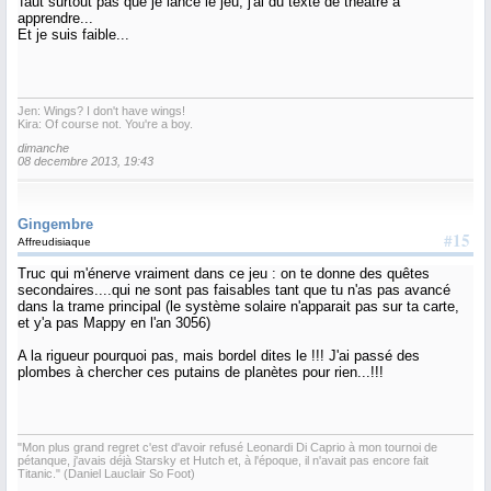
'faut surtout pas que je lance le jeu, j'ai du texte de théâtre à
apprendre...
Et je suis faible...
Jen: Wings? I don't have wings!
Kira: Of course not. You're a boy.
dimanche
08 decembre 2013, 19:43
Gingembre
#15
Affreudisiaque
Truc qui m'énerve vraiment dans ce jeu : on te donne des quêtes
secondaires....qui ne sont pas faisables tant que tu n'as pas avancé
dans la trame principal (le système solaire n'apparait pas sur ta carte,
et y'a pas Mappy en l'an 3056)
A la rigueur pourquoi pas, mais bordel dites le !!! J'ai passé des
plombes à chercher ces putains de planètes pour rien...!!!
"Mon plus grand regret c'est d'avoir refusé Leonardi Di Caprio à mon tournoi de
pétanque, j'avais déjà Starsky et Hutch et, à l'époque, il n'avait pas encore fait
Titanic." (Daniel Lauclair So Foot)