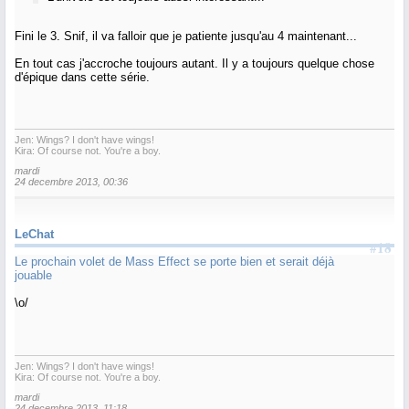
Fini le 3. Snif, il va falloir que je patiente jusqu'au 4 maintenant...
En tout cas j'accroche toujours autant. Il y a toujours quelque chose
d'épique dans cette série.
Jen: Wings? I don't have wings!
Kira: Of course not. You're a boy.
mardi
24 decembre 2013, 00:36
LeChat
#18
Le prochain volet de Mass Effect se porte bien et serait déjà
jouable
\o/
Jen: Wings? I don't have wings!
Kira: Of course not. You're a boy.
mardi
24 decembre 2013, 11:18