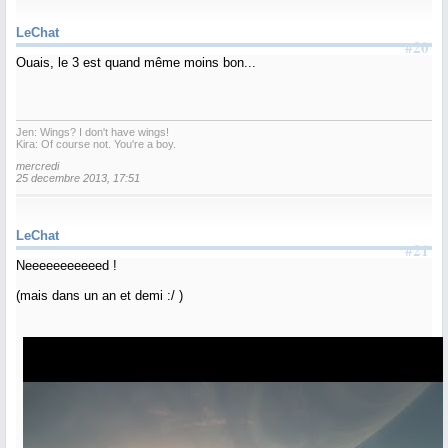
LeChat
#20
Ouais, le 3 est quand même moins bon...
Jen: Wings? I don't have wings!
Kira: Of course not. You're a boy.
mercredi
25 decembre 2013, 17:51
LeChat
#21
Neeeeeeeeeeed !
(mais dans un an et demi :/ )