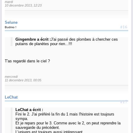
mardi
10 decembre 2013, 12:23
Selune
#16
Budmo !
Gingembre a écrit :
J'ai passé des plombes à chercher ces
putains de planètes pour rien...!!!
T'as regardé dans le ciel ?
mercredi
11 decembre 2013, 00:05
LeChat
#17
LeChat a écrit :
Fini le 2. J'ai préféré la fin du 1 mais l'histoire est toujours
sympa.
Et je repars pour le 3. Comme avec le 2, on peut reprendre la
sauvegarde du précédent.
L'univers est toujours aussi intéressant...