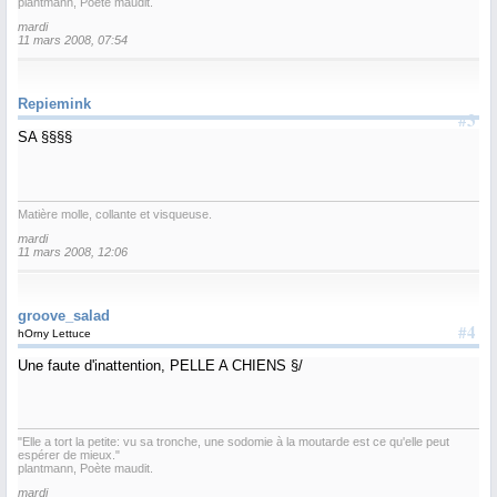
plantmann, Poète maudit.
mardi
11 mars 2008, 07:54
Repiemink
#3
SA §§§§
Matière molle, collante et visqueuse.
mardi
11 mars 2008, 12:06
groove_salad
#4
hOrny Lettuce
Une faute d'inattention, PELLE A CHIENS §/
"Elle a tort la petite: vu sa tronche, une sodomie à la moutarde est ce qu'elle peut
espérer de mieux."
plantmann, Poète maudit.
mardi