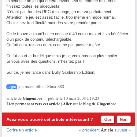
expérience de jeu qui durera environ 25h si, comme moi, vous
finissez toutes les sidequests.
N’étant pas fan des RPG à rallonge, ça me va parfaitement.
Attention, le jeu est assez facile, trop même en mode normal.
Choisissez la difficulté max dès votre première partie.
On le trouve aujourd’hui en occase à 40 euros max et il va bénéficier
d’un pack de contenu téléchargeable.
Ça fait deux raisons de plus de ne pas passer à côté.
Ce fut court et bordélique mais je ne veux pas non plus spoiler.
Si vous avez des questions, n’hésitez pas !
Sur ce, je me lance dans Bully Scolarship Edition.
jeu mass effect Xbox 360
tags:
Gingembre
article de
— publié le 10 mars 2008 à 19:23
Lien permanent vers cet article
Aller sur le blog de Gingembre
|
Avez-vous trouvé cet article intéressant ?
Oui
Non
Écrire un article
«
précédent
Article
suivant
»