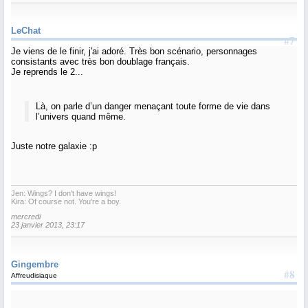
LeChat
#7
Je viens de le finir, j'ai adoré. Très bon scénario, personnages
consistants avec très bon doublage français.
Je reprends le 2...
Là, on parle d’un danger menaçant toute forme de vie dans
l’univers quand même.
Juste notre galaxie :p
Jen: Wings? I don't have wings!
Kira: Of course not. You're a boy.
mercredi
23 janvier 2013, 23:17
Gingembre
#8
Affreudisiaque