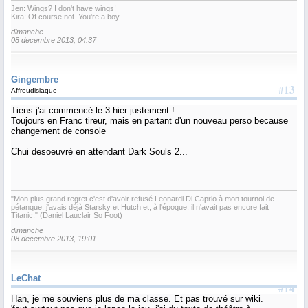
Jen: Wings? I don't have wings!
Kira: Of course not. You're a boy.
dimanche
08 decembre 2013, 04:37
Gingembre
#13
Affreudisiaque
Tiens j'ai commencé le 3 hier justement !
Toujours en Franc tireur, mais en partant d'un nouveau perso because
changement de console
Chui desoeuvrè en attendant Dark Souls 2...
"Mon plus grand regret c'est d'avoir refusé Leonardi Di Caprio à mon tournoi de
pétanque, j'avais déjà Starsky et Hutch et, à l'époque, il n'avait pas encore fait
Titanic." (Daniel Lauclair So Foot)
dimanche
08 decembre 2013, 19:01
LeChat
#14
Han, je me souviens plus de ma classe. Et pas trouvé sur wiki.