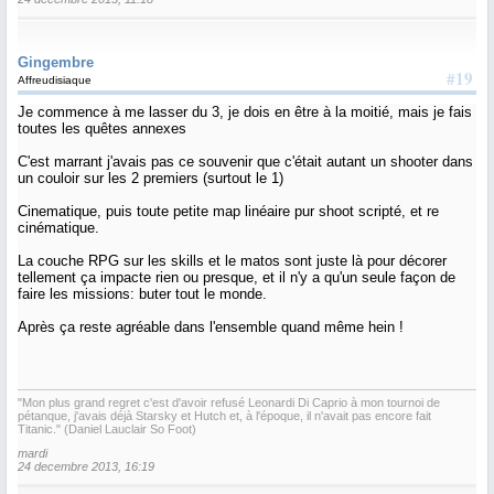
Gingembre
#19
Affreudisiaque
Je commence à me lasser du 3, je dois en être à la moitié, mais je fais
toutes les quêtes annexes
C'est marrant j'avais pas ce souvenir que c'était autant un shooter dans
un couloir sur les 2 premiers (surtout le 1)
Cinematique, puis toute petite map linéaire pur shoot scripté, et re
cinématique.
La couche RPG sur les skills et le matos sont juste là pour décorer
tellement ça impacte rien ou presque, et il n'y a qu'un seule façon de
faire les missions: buter tout le monde.
Après ça reste agréable dans l'ensemble quand même hein !
"Mon plus grand regret c'est d'avoir refusé Leonardi Di Caprio à mon tournoi de
pétanque, j'avais déjà Starsky et Hutch et, à l'époque, il n'avait pas encore fait
Titanic." (Daniel Lauclair So Foot)
mardi
24 decembre 2013, 16:19