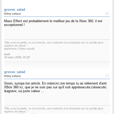
groove_salad
#1
hOrny Lettuce
Mass Effect est probablement le meilleur jeu de la Xbox 360, il est
exceptionnel !
"Elle a tort la petite: vu sa tronche, une sodomie à la moutarde est ce qu'elle peut
espérer de mieux."
plantmann, Poète maudit.
lundi
10 mars 2008, 20:28
groove_salad
#2
hOrny Lettuce
Sinon, sympa ton article. En m&ecirc;me temps tu as tellement d'anti
XBox 360 ici, que je ne suis pas sur qu'il soit appr&eacute;ci&eacute;
&agrave; sa juste valeur ...
"Elle a tort la petite: vu sa tronche, une sodomie à la moutarde est ce qu'elle peut
espérer de mieux."