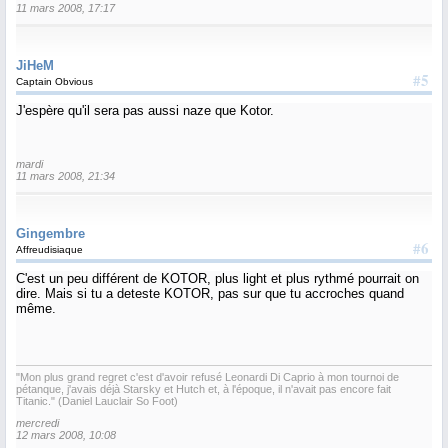
11 mars 2008, 17:17
JiHeM
#5
Captain Obvious
J'espère qu'il sera pas aussi naze que Kotor.
mardi
11 mars 2008, 21:34
Gingembre
#6
Affreudisiaque
C'est un peu différent de KOTOR, plus light et plus rythmé pourrait on
dire. Mais si tu a deteste KOTOR, pas sur que tu accroches quand
même.
"Mon plus grand regret c'est d'avoir refusé Leonardi Di Caprio à mon tournoi de
pétanque, j'avais déjà Starsky et Hutch et, à l'époque, il n'avait pas encore fait
Titanic." (Daniel Lauclair So Foot)
mercredi
12 mars 2008, 10:08