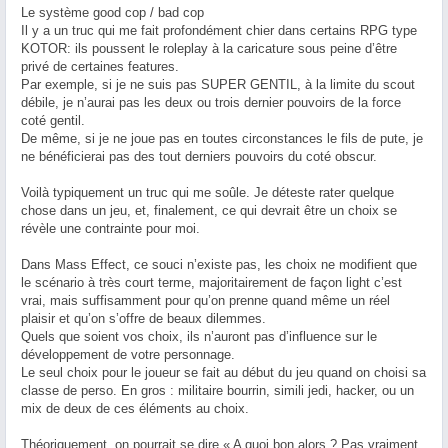
Le système good cop / bad cop
Il y a un truc qui me fait profondément chier dans certains RPG type
KOTOR: ils poussent le roleplay à la caricature sous peine d’être
privé de certaines features.
Par exemple, si je ne suis pas SUPER GENTIL, à la limite du scout
débile, je n’aurai pas les deux ou trois dernier pouvoirs de la force
coté gentil.
De même, si je ne joue pas en toutes circonstances le fils de pute, je
ne bénéficierai pas des tout derniers pouvoirs du coté obscur.
Voilà typiquement un truc qui me soûle. Je déteste rater quelque
chose dans un jeu, et, finalement, ce qui devrait être un choix se
révèle une contrainte pour moi.
Dans Mass Effect, ce souci n’existe pas, les choix ne modifient que
le scénario à très court terme, majoritairement de façon light c’est
vrai, mais suffisamment pour qu’on prenne quand même un réel
plaisir et qu’on s’offre de beaux dilemmes.
Quels que soient vos choix, ils n’auront pas d’influence sur le
développement de votre personnage.
Le seul choix pour le joueur se fait au début du jeu quand on choisi sa
classe de perso. En gros : militaire bourrin, simili jedi, hacker, ou un
mix de deux de ces éléments au choix.
Théoriquement, on pourrait se dire « A quoi bon alors ? Pas vraiment