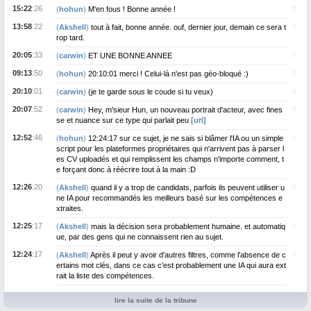
15:22
:26
#
(
hohun
)
M'en fous ! Bonne année !
13:58
:22
#
(
Akshell
)
tout à fait, bonne année. ouf, dernier jour, demain ce sera t
rop tard.
20:05
:33
#
(
carwin
)
ET UNE BONNE ANNEE
09:13
:50
#
(
hohun
)
20:10:01 merci ! Celui-là n'est pas géo-bloqué :)
20:10
:01
#
(
carwin
)
(je te garde sous le coude si tu veux)
20:07
:52
#
(
carwin
)
Hey, m'sieur Hun, un nouveau portrait d'acteur, avec fines
se et nuance sur ce type qui parlait peu
[url]
12:52
:46
#
(
hohun
)
12:24:17 sur ce sujet, je ne sais si blâmer l'IA ou un simple
script pour les plateformes propriétaires qui n'arrivent pas à parser l
es CV uploadés et qui remplissent les champs n'importe comment, t
e forçant donc à réécrire tout à la main :D
12:26
:20
#
(
Akshell
)
quand il y a trop de candidats, parfois ils peuvent utiliser u
ne IA pour recommandés les meilleurs basé sur les compétences e
xtraites.
12:25
:17
#
(
Akshell
)
mais la décision sera probablement humaine. et automatiq
ue, par des gens qui ne connaissent rien au sujet.
12:24
:17
#
(
Akshell
)
Après il peut y avoir d'autres filtres, comme l'absence de c
ertains mot clés, dans ce cas c'est probablement une IA qui aura ext
rait la liste des compétences.
lire la suite de la tribune