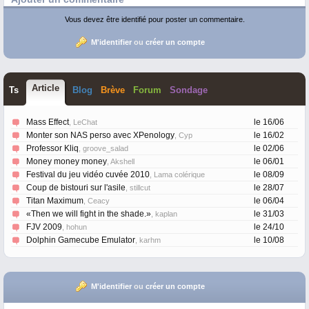
Vous devez être identifié pour poster un commentaire.
M'identifier
ou
créer un compte
Article
T
s
Blog
Brève
Forum
Sondage
Mass Effect
le 16/06
, LeChat
Monter son NAS perso avec XPenology
le 16/02
, Cyp
Professor Kliq
le 02/06
, groove_salad
Money money money
le 06/01
, Akshell
Festival du jeu vidéo cuvée 2010
le 08/09
, Lama colérique
Coup de bistouri sur l'asile
le 28/07
, stillcut
Titan Maximum
le 06/04
, Ceacy
«Then we will fight in the shade.»
le 31/03
, kaplan
FJV 2009
le 24/10
, hohun
Dolphin Gamecube Emulator
le 10/08
, karhm
M'identifier
ou
créer un compte