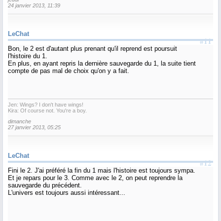
24 janvier 2013, 11:39
LeChat
#11
Bon, le 2 est d'autant plus prenant qu'il reprend est poursuit
l'histoire du 1.
En plus, en ayant repris la dernière sauvegarde du 1, la suite tient
compte de pas mal de choix qu'on y a fait.
Jen: Wings? I don't have wings!
Kira: Of course not. You're a boy.
dimanche
27 janvier 2013, 05:25
LeChat
#12
Fini le 2. J'ai préféré la fin du 1 mais l'histoire est toujours sympa.
Et je repars pour le 3. Comme avec le 2, on peut reprendre la
sauvegarde du précédent.
L'univers est toujours aussi intéressant...