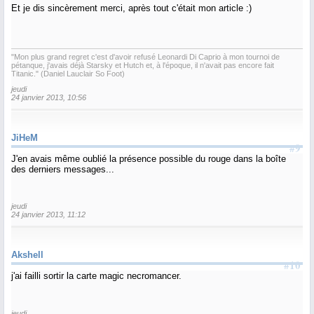
Et je dis sincèrement merci, après tout c'était mon article :)
"Mon plus grand regret c'est d'avoir refusé Leonardi Di Caprio à mon tournoi de
pétanque, j'avais déjà Starsky et Hutch et, à l'époque, il n'avait pas encore fait
Titanic." (Daniel Lauclair So Foot)
jeudi
24 janvier 2013, 10:56
JiHeM
#9
J'en avais même oublié la présence possible du rouge dans la boîte
des derniers messages...
jeudi
24 janvier 2013, 11:12
Akshell
#10
j'ai failli sortir la carte magic necromancer.
jeudi