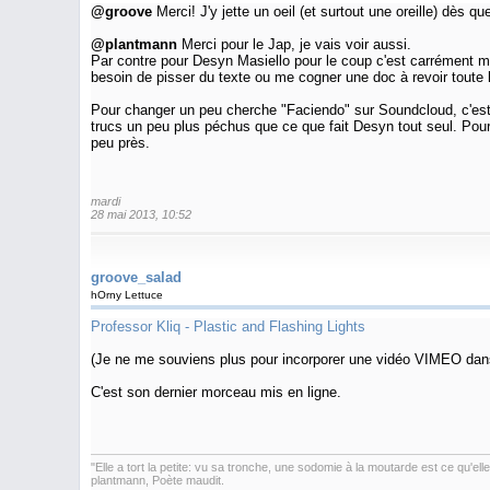
@groove
Merci! J'y jette un oeil (et surtout une oreille) dès qu
@plantmann
Merci pour le Jap, je vais voir aussi.
Par contre pour Desyn Masiello pour le coup c'est carrément m
besoin de pisser du texte ou me cogner une doc à revoir toute l
Pour changer un peu cherche "Faciendo" sur Soundcloud, c'est un
trucs un peu plus péchus que ce que fait Desyn tout seul. Pour
peu près.
mardi
28 mai 2013, 10:52
groove_salad
hOrny Lettuce
Professor Kliq - Plastic and Flashing Lights
(Je ne me souviens plus pour incorporer une vidéo VIMEO dans le
C'est son dernier morceau mis en ligne.
"Elle a tort la petite: vu sa tronche, une sodomie à la moutarde est ce qu'el
plantmann, Poète maudit.