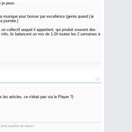
e je peux.
a musique pour bosser par excellence (genre quand j'ai
a journée.)
 collectif auquel il appartient, qui produit souvent des
 info, ils balancent un mix de 1-2h toutes les 2 semaines à
#9
s articles, ce n'était pas via le Player ?)
le peut espérer de mieux."