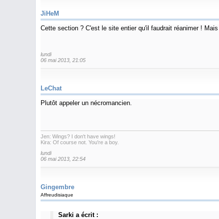
JiHeM
Cette section ? C'est le site entier qu'il faudrait réanimer ! Mais 
lundi
06 mai 2013, 21:05
LeChat
Plutôt appeler un nécromancien.
Jen: Wings? I don't have wings!
Kira: Of course not. You're a boy.
lundi
06 mai 2013, 22:54
Gingembre
Affreudisiaque
Sarki a écrit :