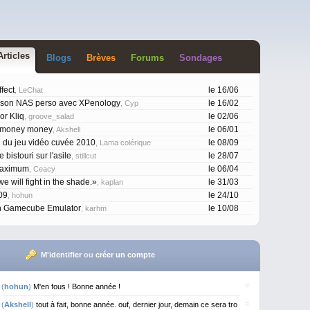
Article
s
Blog
s
Brève
s
Forum
s
Sondage
s
fect
le 16/06
, LeChat
 son NAS perso avec XPenology
le 16/02
, Cyp
or Kliq
le 02/06
, groove_salad
 money money
le 06/01
, Akshell
l du jeu vidéo cuvée 2010
le 08/09
, Lama colérique
 bistouri sur l'asile
le 28/07
, stillcut
Maximum
le 06/04
, Ceacy
e will fight in the shade.»
le 31/03
, kaplan
09
le 24/10
, hohun
n Gamecube Emulator
le 10/08
, karhm
M'identifier
ou
créer un compte
#
(
hohun
)
M'en fous ! Bonne année !
#
(
Akshell
)
tout à fait, bonne année. ouf, dernier jour, demain ce sera tro