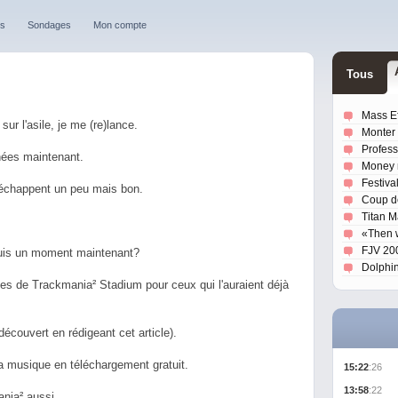
es
Sondages
Mon compte
T
ou
s
Mass Ef
ur l'asile, je me (re)lance.
Monter
Profess
nnées maintenant.
Money
Festiva
'échappent un peu mais bon.
Coup de
Titan 
«Then w
FJV 20
epuis un moment maintenant?
Dolphi
tes de Trackmania² Stadium pour ceux qui l'auraient déjà
découvert en rédigeant cet article).
sa musique en téléchargement gratuit.
15:22
:26
13:58
:22
nia² aussi...