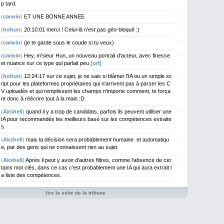
p tard.
#
(
carwin
)
ET UNE BONNE ANNEE
#
(
hohun
)
20:10:01 merci ! Celui-là n'est pas géo-bloqué :)
#
(
carwin
)
(je te garde sous le coude si tu veux)
#
(
carwin
)
Hey, m'sieur Hun, un nouveau portrait d'acteur, avec finesse
et nuance sur ce type qui parlait peu
[url]
#
(
hohun
)
12:24:17 sur ce sujet, je ne sais si blâmer l'IA ou un simple sc
ript pour les plateformes propriétaires qui n'arrivent pas à parser les C
V uploadés et qui remplissent les champs n'importe comment, te força
nt donc à réécrire tout à la main :D
#
(
Akshell
)
quand il y a trop de candidats, parfois ils peuvent utiliser une
IA pour recommandés les meilleurs basé sur les compétences extraite
s.
#
(
Akshell
)
mais la décision sera probablement humaine. et automatiqu
e, par des gens qui ne connaissent rien au sujet.
#
(
Akshell
)
Après il peut y avoir d'autres filtres, comme l'absence de cer
tains mot clés, dans ce cas c'est probablement une IA qui aura extrait l
a liste des compétences.
lire la suite de la tribune