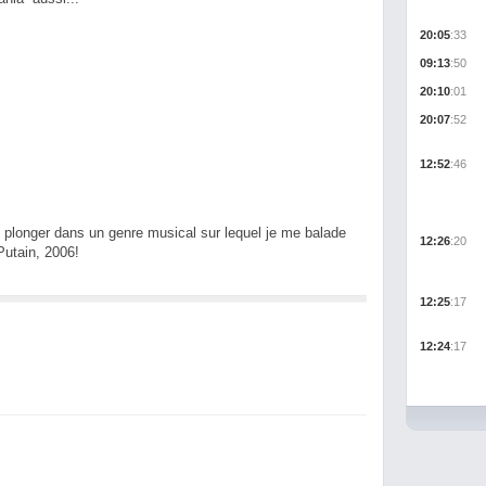
20:05
:33
09:13
:50
20:10
:01
20:07
:52
12:52
:46
ait plonger dans un genre musical sur lequel je me balade
12:26
:20
Putain, 2006!
12:25
:17
12:24
:17