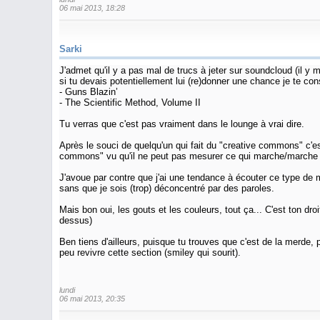
06 mai 2013, 18:28
Sarki
J'admet qu'il y a pas mal de trucs à jeter sur soundcloud (il y
si tu devais potentiellement lui (re)donner une chance je te con
- Guns Blazin’
- The Scientific Method, Volume II
Tu verras que c'est pas vraiment dans le lounge à vrai dire.
Après le souci de quelqu'un qui fait du "creative commons" c'est
commons" vu qu'il ne peut pas mesurer ce qui marche/marche 
J'avoue par contre que j'ai une tendance à écouter ce type d
sans que je sois (trop) déconcentré par des paroles.
Mais bon oui, les gouts et les couleurs, tout ça... C'est ton d
dessus)
Ben tiens d'ailleurs, puisque tu trouves que c'est de la merde, 
peu revivre cette section (smiley qui sourit).
lundi
06 mai 2013, 20:35