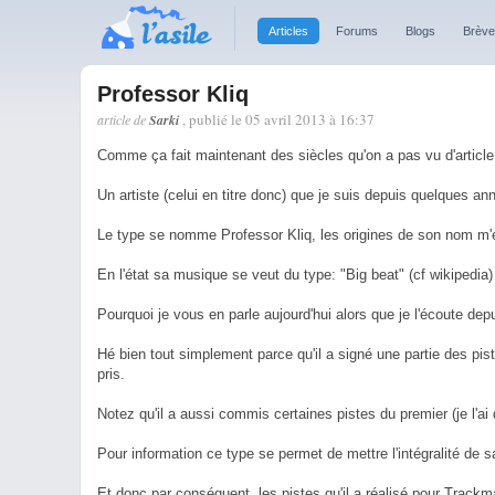
Articles
Forums
Blogs
Brèv
Professor Kliq
, publié le 05 avril 2013 à 16:37
article de
Sarki
Comme ça fait maintenant des siècles qu'on a pas vu d'article s
Un artiste (celui en titre donc) que je suis depuis quelques a
Le type se nomme Professor Kliq, les origines de son nom m
En l'état sa musique se veut du type: "Big beat" (cf wikipedia)
Pourquoi je vous en parle aujourd'hui alors que je l'écoute d
Hé bien tout simplement parce qu'il a signé une partie des pis
pris.
Notez qu'il a aussi commis certaines pistes du premier (je l'ai 
Pour information ce type se permet de mettre l'intégralité de 
Et donc par conséquent, les pistes qu'il a réalisé pour Trackma