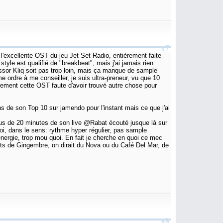
#7
s l'excellente OST du jeu Jet Set Radio, entièrement faite
e est qualifié de "breakbeat", mais j'ai jamais rien
ssor Kliq soit pas trop loin, mais ça manque de sample
e ordre à me conseiller, je suis ultra-preneur, vu que 10
èrement cette OST faute d'avoir trouvé autre chose pour
s de son Top 10 sur jamendo pour l'instant mais ce que j'ai
plus de 20 minutes de son live @Rabat écouté jusque là sur
oi, dans le sens: rythme hyper régulier, pas sample
ergie, trop mou quoi. En fait je cherche en quoi ce mec
ots de Gingembre, on dirait du Nova ou du Café Del Mar, de
#8