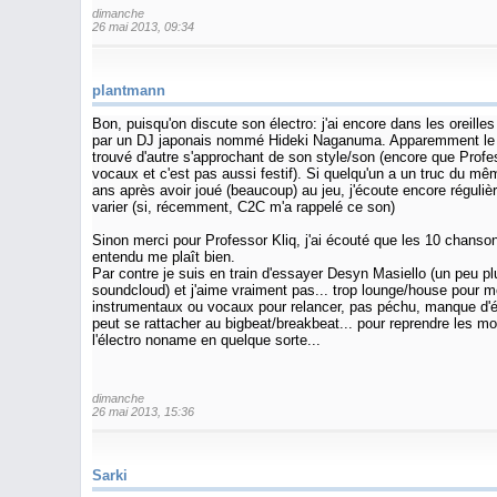
dimanche
26 mai 2013, 09:34
plantmann
Bon, puisqu'on discute son électro: j'ai encore dans les oreille
par un DJ japonais nommé Hideki Naganuma. Apparemment le styl
trouvé d'autre s'approchant de son style/son (encore que Profe
vocaux et c'est pas aussi festif). Si quelqu'un a un truc du mêm
ans après avoir joué (beaucoup) au jeu, j'écoute encore réguli
varier (si, récemment, C2C m'a rappelé ce son)
Sinon merci pour Professor Kliq, j'ai écouté que les 10 chanson
entendu me plaît bien.
Par contre je suis en train d'essayer Desyn Masiello (un peu 
soundcloud) et j'aime vraiment pas... trop lounge/house pour m
instrumentaux ou vocaux pour relancer, pas péchu, manque d'én
peut se rattacher au bigbeat/breakbeat... pour reprendre les m
l'électro noname en quelque sorte...
dimanche
26 mai 2013, 15:36
Sarki