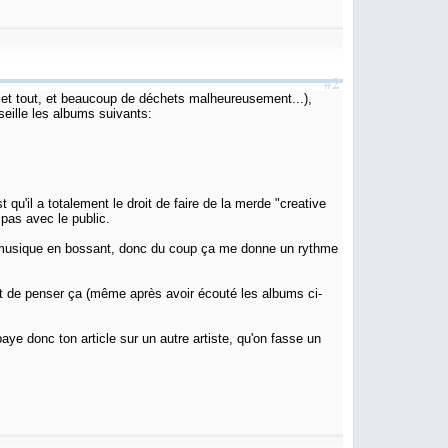
#2
 met tout, et beaucoup de déchets malheureusement...),
seille les albums suivants:
 qu'il a totalement le droit de faire de la merde "creative
pas avec le public.
e musique en bossant, donc du coup ça me donne un rythme
roit de penser ça (même après avoir écouté les albums ci-
paye donc ton article sur un autre artiste, qu'on fasse un