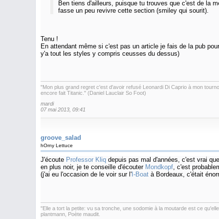
Ben tiens d'ailleurs, puisque tu trouves que c'est de la m
fasse un peu revivre cette section (smiley qui sourit).
Tenu !
En attendant même si c'est pas un article je fais de la pub pour
y'a tout les styles y compris ceusses du dessus)
"Mon plus grand regret c'est d'avoir refusé Leonardi Di Caprio à mon tournoi 
encore fait Titanic." (Daniel Lauclair So Foot)
mardi
07 mai 2013, 09:41
groove_salad
hOrny Lettuce
J'écoute
Professor Kliq
depuis pas mal d'années, c'est vrai que
en plus noir, je te conseille d'écouter
Mondkopf
, c'est probable
(j'ai eu l'occasion de le voir sur l'
I-Boat
à Bordeaux, c'était énor
"Elle a tort la petite: vu sa tronche, une sodomie à la moutarde est ce qu'el
plantmann, Poète maudit.