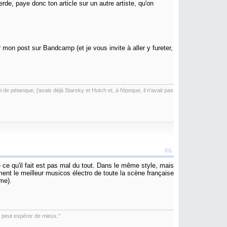
erde, paye donc ton article sur un autre artiste, qu'on
 mon post sur Bandcamp (et je vous invite à aller y fureter,
de pétanque, j'avais déjà Starsky et Hutch et, à l'époque, il n'avait pas
#6
 ce qu'il fait est pas mal du tout. Dans le même style, mais
ment le meilleur musicos électro de toute la scène française
me).
le peut espérer de mieux."