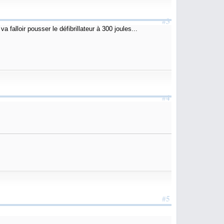
#3
va falloir pousser le défibrillateur à 300 joules...
#4
#5