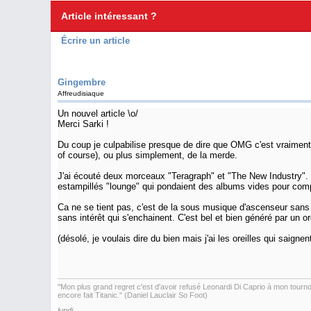
Article intéressant ?
Écrire un article
Gingembre
Affreudisiaque
Un nouvel article \o/
Merci Sarki !
Du coup je culpabilise presque de dire que OMG c'est vraiment
of course), ou plus simplement, de la merde.
J'ai écouté deux morceaux "Teragraph" et "The New Industry".
estampillés "lounge" qui pondaient des albums vides pour com
Ca ne se tient pas, c'est de la sous musique d'ascenseur san
sans intérêt qui s'enchainent. C'est bel et bien généré par un or
(désolé, je voulais dire du bien mais j'ai les oreilles qui saignen
"Mon plus grand regret c'est d'avoir refusé Leonardi Di Caprio à mon tournoi 
encore fait Titanic." (Daniel Lauclair So Foot)
lundi