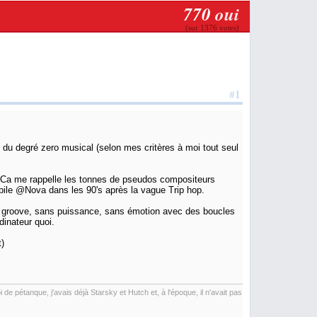
770
oui
(sur 1376 votes)
#1
 du degré zero musical (selon mes critères à moi tout seul
 Ca me rappelle les tonnes de pseudos compositeurs
pile @Nova dans les 90's après la vague Trip hop.
s groove, sans puissance, sans émotion avec des boucles
dinateur quoi.
t)
de pétanque, j'avais déjà Starsky et Hutch et, à l'époque, il n'avait pas