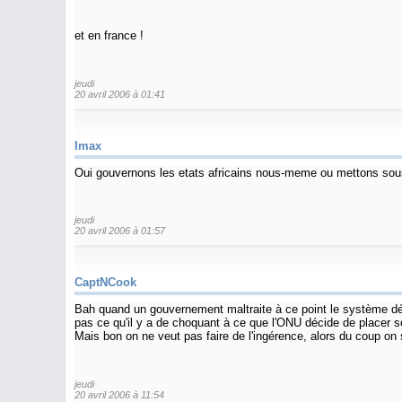
et en france !
jeudi
20 avril 2006 à 01:41
Imax
Oui gouvernons les etats africains nous-meme ou mettons sous t
jeudi
20 avril 2006 à 01:57
CaptNCook
Bah quand un gouvernement maltraite à ce point le système démoc
pas ce qu'il y a de choquant à ce que l'ONU décide de placer so
Mais bon on ne veut pas faire de l'ingérence, alors du coup on
jeudi
20 avril 2006 à 11:54