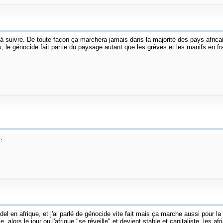
 suivre. De toute façon ça marchera jamais dans la majorité des pays africains, 
le génocide fait partie du paysage autant que les grèves et les manifs en fran
.
del en afrique, et j'ai parlé de génocide vite fait mais ça marche aussi pour la 
lors le jour ou l'afrique "se réveille" et devient stable et capitaliste, les afr