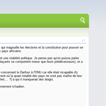
#1
 qui magouille les élections et la constitution pour pouvoir se
s pays africains.
 une stabilité politique. Je pense pas qu'on puisse parler
plaçants se comportent mieux que leurs prédécesseurs), et a
concernant le Darfour à l'ONU car elle était incapable d'y
nent où la quasi totalité des pays ne sont pas maître de leur
rt,... ?) à qui il manquerait des doigts.
ernement tchadien.