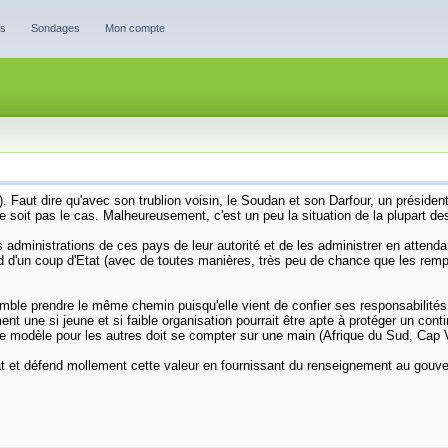
es
Sondages
Mon compte
). Faut dire qu'avec son trublion voisin, le Soudan et son Darfour, un président
e soit pas le cas. Malheureusement, c'est un peu la situation de la plupart de
ministrations de ces pays de leur autorité et de les administrer en attendant
rd d'un coup d'Etat (avec de toutes manières, très peu de chance que les rem
semble prendre le même chemin puisqu'elle vient de confier ses responsabilités 
t une si jeune et si faible organisation pourrait être apte à protéger un conti
 de modèle pour les autres doit se compter sur une main (Afrique du Sud, Cap Ve
tat et défend mollement cette valeur en fournissant du renseignement au gouv