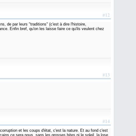
#12
de par leurs "traditions" (c'est à dire l'histoire,
ce. Enfin bref, qu'on les laisse faire ce qu'ils veulent chez
#13
#14
corruption et les coups d'état, c'est la nature. Et au fond c'est
icains ce sera nous, sans les grosses bites ni le soleil, la lose