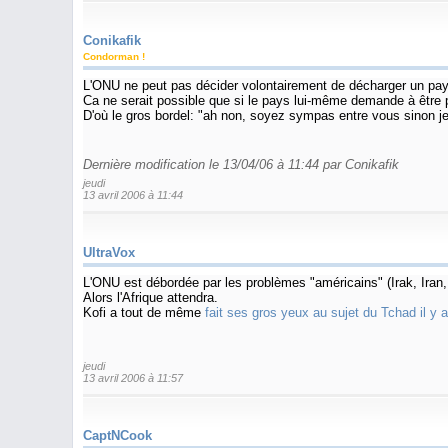
Conikafik
Condorman !
L'ONU ne peut pas décider volontairement de décharger un pay
Ca ne serait possible que si le pays lui-même demande à être p
D'où le gros bordel: "ah non, soyez sympas entre vous sinon 
Dernière modification le 13/04/06 à 11:44 par Conikafik
jeudi
13 avril 2006 à 11:44
UltraVox
L'ONU est débordée par les problèmes "américains" (Irak, Iran,
Alors l'Afrique attendra.
Kofi a tout de même
fait ses gros yeux au sujet du Tchad il y a
jeudi
13 avril 2006 à 11:57
CaptNCook