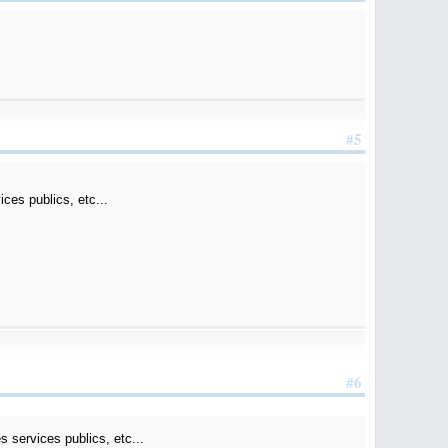
#5
ices publics, etc...
#6
s services publics, etc...