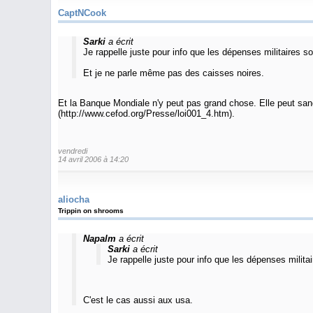
CaptNCook
Sarki
a écrit
Je rappelle juste pour info que les dépenses militaires son
Et je ne parle même pas des caisses noires.
Et la Banque Mondiale n'y peut pas grand chose. Elle peut sanct
(http://www.cefod.org/Presse/loi001_4.htm).
vendredi
14 avril 2006 à 14:20
aliocha
Trippin on shrooms
Napalm
a écrit
Sarki
a écrit
Je rappelle juste pour info que les dépenses militai
C'est le cas aussi aux usa.