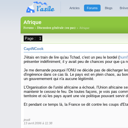
Articles
Forums
Blogs
Brèv
Afrique
Forums
>
Discussion générale (ou pas)
> Afrique
Page :
1
CaptNCook
J'étais en train de lire qu'au Tchad, c'est un peu le bordel (
humf
présenter indéfiniment; il y avait peu de chances pour que ça n
Je me demande pourquoi l'ONU ne décide pas de décharger les ad
d'ingérence dans ce cas là. Le pays est en plein chaos, au bo
un gouvernement qui n'a aucune légitimité.
L'Organisation de l'unité africaine a échoué, l'Union africaine 
maintenir le cessez-le feu. De toutes façons, je vois pas commen
territoire et où les pays ayant une vie politique pouvant servir
Et pendant ce temps là, la France se dit contre les coups d'E
jeudi
13 avril 2006 à 11:38