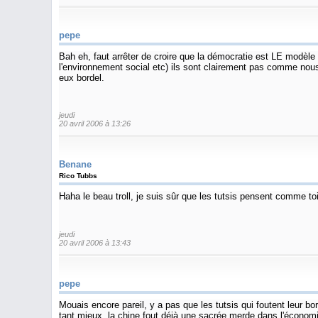
pepe
Bah eh, faut arrêter de croire que la démocratie est LE modèle à
l'environnement social etc) ils sont clairement pas comme nous, 
eux bordel.
jeudi
20 avril 2006 à 13:26
Benane
Rico Tubbs
Haha le beau troll, je suis sûr que les tutsis pensent comme toi
jeudi
20 avril 2006 à 13:43
pepe
Mouais encore pareil, y a pas que les tutsis qui foutent leur bor
tant mieux, la chine fout déjà une sacrée merde dans l'économie, a