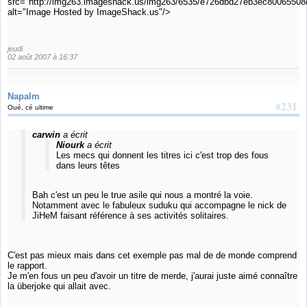
src="http://img263.imageshack.us/img263/6535/e726dbd27eb3ec80065508d
alt="Image Hosted by ImageShack.us"/>
jeudi
02 août 2007 à 16:37
Napalm
#231
Oué, cé ultime
carwin
a écrit
Niourk
a écrit
Les mecs qui donnent les titres ici c'est trop des fous
dans leurs têtes
Bah c'est un peu le true asile qui nous a montré la voie.
Notamment avec le fabuleux suduku qui accompagne le nick de
JiHeM faisant référence à ses activités solitaires.
C'est pas mieux mais dans cet exemple pas mal de de monde comprend
le rapport.
Je m'en fous un peu d'avoir un titre de merde, j'aurai juste aimé connaître
la überjoke qui allait avec.