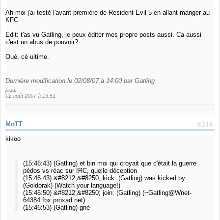
Ah moi j'ai testé l'avant première de Resident Evil 5 en allant manger au
KFC.
Edit: t'as vu Gatling, je peux éditer mes propre posts aussi. Ca aussi
c'est un abus de pouvoir?
Oué, cé ultime.
Dernière modification le 02/08/07 à 14:00 par Gatling
jeudi
02 août 2007 à 13:51
#216
MoTT
kikoo
(15:46:43) (Gatling) et bin moi qui croyait que c'était la guerre
pédos vs réac sur IRC, quelle déception
(15:46:43) &#8212;&#8250; kick: (Gatling) was kicked by
(Goldorak) (Watch your language!)
(15:46:50) &#8212;&#8250; join: (Gatling) (~Gatling@Wnet-
64384.fbx.proxad.net)
(15:46:53) (Gatling) gné