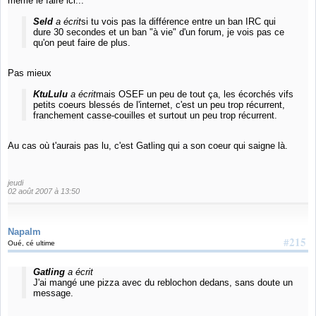
même le faire ici...
Seld
a écrit
si tu vois pas la différence entre un ban IRC qui
dure 30 secondes et un ban "à vie" d'un forum, je vois pas ce
qu'on peut faire de plus.
Pas mieux
KtuLulu
a écrit
mais OSEF un peu de tout ça, les écorchés vifs
petits coeurs blessés de l'internet, c'est un peu trop récurrent,
franchement casse-couilles et surtout un peu trop récurrent.
Au cas où t'aurais pas lu, c'est Gatling qui a son coeur qui saigne là.
jeudi
02 août 2007 à 13:50
Napalm
#215
Oué, cé ultime
Gatling
a écrit
J'ai mangé une pizza avec du reblochon dedans, sans doute un
message.