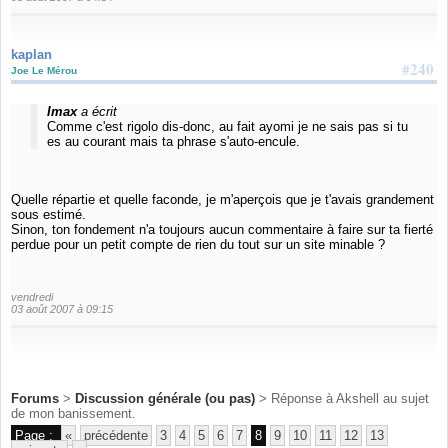
kaplan
#240
Joe Le Mérou
Imax
a écrit
Comme c'est rigolo dis-donc, au fait ayomi je ne sais pas si tu
es au courant mais ta phrase s'auto-encule.
Quelle répartie et quelle faconde, je m'aperçois que je t'avais grandement
sous estimé.
Sinon, ton fondement n'a toujours aucun commentaire à faire sur ta fierté
perdue pour un petit compte de rien du tout sur un site minable ?
vendredi
03 août 2007 à 09:15
Forums
>
Discussion générale (ou pas)
> Réponse à Akshell au sujet
de mon banissement.
Page :
«
précédente
3
4
5
6
7
8
9
10
11
12
13