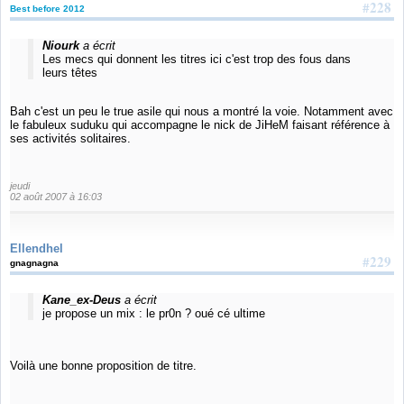
#228
Best before 2012
Niourk
a écrit
Les mecs qui donnent les titres ici c'est trop des fous dans
leurs têtes
Bah c'est un peu le true asile qui nous a montré la voie. Notamment avec
le fabuleux suduku qui accompagne le nick de JiHeM faisant référence à
ses activités solitaires.
jeudi
02 août 2007 à 16:03
Ellendhel
#229
gnagnagna
Kane_ex-Deus
a écrit
je propose un mix : le pr0n ? oué cé ultime
Voilà une bonne proposition de titre.