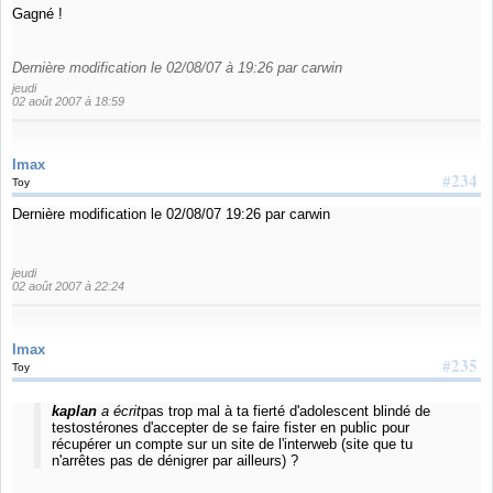
Gagné !
Dernière modification le 02/08/07 à 19:26 par carwin
jeudi
02 août 2007 à 18:59
Imax
#234
Toy
Dernière modification le 02/08/07 19:26 par carwin
jeudi
02 août 2007 à 22:24
Imax
#235
Toy
kaplan
a écrit
pas trop mal à ta fierté d'adolescent blindé de
testostérones d'accepter de se faire fister en public pour
récupérer un compte sur un site de l'interweb (site que tu
n'arrêtes pas de dénigrer par ailleurs) ?