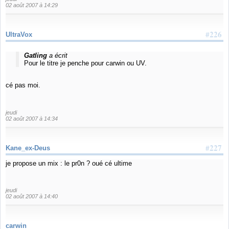
02 août 2007 à 14:29
#226
UltraVox
Gatling
a écrit
Pour le titre je penche pour carwin ou UV.
cé pas moi.
jeudi
02 août 2007 à 14:34
#227
Kane_ex-Deus
je propose un mix : le pr0n ? oué cé ultime
jeudi
02 août 2007 à 14:40
carwin