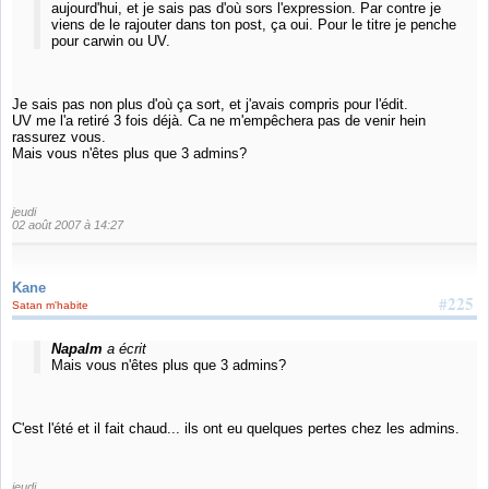
aujourd'hui, et je sais pas d'où sors l'expression. Par contre je
viens de le rajouter dans ton post, ça oui. Pour le titre je penche
pour carwin ou UV.
Je sais pas non plus d'où ça sort, et j'avais compris pour l'édit.
UV me l'a retiré 3 fois déjà. Ca ne m'empêchera pas de venir hein
rassurez vous.
Mais vous n'êtes plus que 3 admins?
jeudi
02 août 2007 à 14:27
Kane
#225
Satan m'habite
Napalm
a écrit
Mais vous n'êtes plus que 3 admins?
C'est l'été et il fait chaud... ils ont eu quelques pertes chez les admins.
jeudi