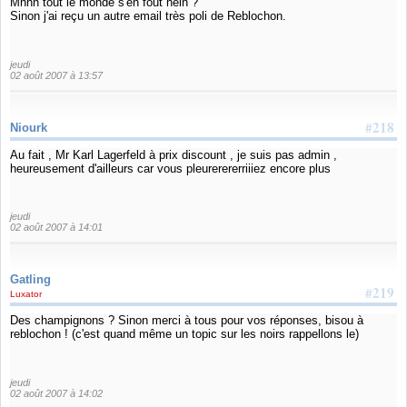
Mhhh tout le monde s'en fout hein ?
Sinon j'ai reçu un autre email très poli de Reblochon.
jeudi
02 août 2007 à 13:57
#218
Niourk
Au fait , Mr Karl Lagerfeld à prix discount , je suis pas admin ,
heureusement d'ailleurs car vous pleurerererriiiez encore plus
jeudi
02 août 2007 à 14:01
Gatling
#219
Luxator
Des champignons ? Sinon merci à tous pour vos réponses, bisou à
reblochon ! (c'est quand même un topic sur les noirs rappellons le)
jeudi
02 août 2007 à 14:02