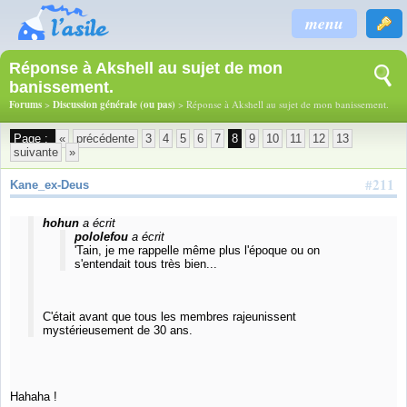
menu
Réponse à Akshell au sujet de mon
banissement.
Forums
>
Discussion générale (ou pas)
> Réponse à Akshell au sujet de mon banissement.
Page :
«
précédente
3
4
5
6
7
8
9
10
11
12
13
suivante
»
#211
Kane_ex-Deus
hohun
a écrit
pololefou
a écrit
'Tain, je me rappelle même plus l'époque ou on
s'entendait tous très bien...
C'était avant que tous les membres rajeunissent
mystérieusement de 30 ans.
Hahaha !