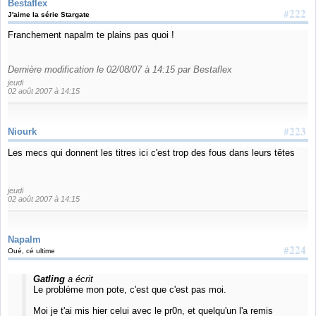
Bestaflex
#222
J'aime la série Stargate
Franchement napalm te plains pas quoi !
Dernière modification le 02/08/07 à 14:15 par Bestaflex
jeudi
02 août 2007 à 14:15
#223
Niourk
Les mecs qui donnent les titres ici c'est trop des fous dans leurs têtes
jeudi
02 août 2007 à 14:15
Napalm
#224
Oué, cé ultime
Gatling
a écrit
Le problème mon pote, c'est que c'est pas moi.
Moi je t'ai mis hier celui avec le pr0n, et quelqu'un l'a remis