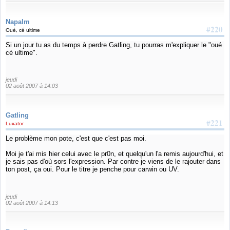
Napalm
#220
Oué, cé ultime
Si un jour tu as du temps à perdre Gatling, tu pourras m'expliquer le "oué
cé ultime".
jeudi
02 août 2007 à 14:03
Gatling
#221
Luxator
Le problème mon pote, c'est que c'est pas moi.
Moi je t'ai mis hier celui avec le pr0n, et quelqu'un l'a remis aujourd'hui, et
je sais pas d'où sors l'expression. Par contre je viens de le rajouter dans
ton post, ça oui. Pour le titre je penche pour carwin ou UV.
jeudi
02 août 2007 à 14:13