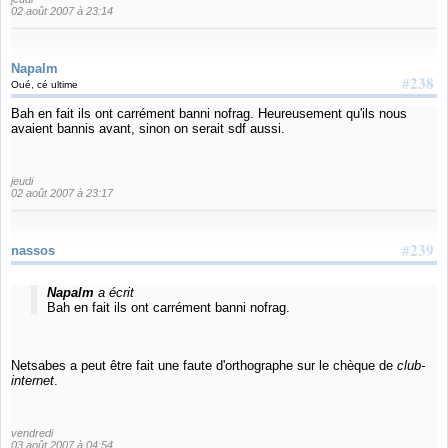
02 août 2007 à 23:14
Napalm
#238
Oué, cé ultime
Bah en fait ils ont carrément banni nofrag. Heureusement qu'ils nous
avaient bannis avant, sinon on serait sdf aussi.
jeudi
02 août 2007 à 23:17
#239
nassos
Napalm
a écrit
Bah en fait ils ont carrément banni nofrag.
Netsabes a peut être fait une faute d'orthographe sur le chèque de
club-
internet
.
vendredi
03 août 2007 à 04:54