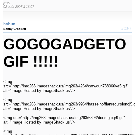
jeudi
02 août 2007 à 16:07
hohun
#230
Sonny Crockett
GOGOGADGETO
GIF !!!!!
<img
src="http://img263.imageshack.us/img263/4264/catwgun738066ve5.gif"
alt="Image Hosted by ImageShack.us"/>
<img
src="http://img263.imageshack.us/img263/9964/hasselhoffianrecursionoj5.g
alt="Image Hosted by ImageShack.us"/>
<img src="http://img263.imageshack.us/img263/6893/doomgibqr9.gif"
alt="Image Hosted by ImageShack.us"/>
<img