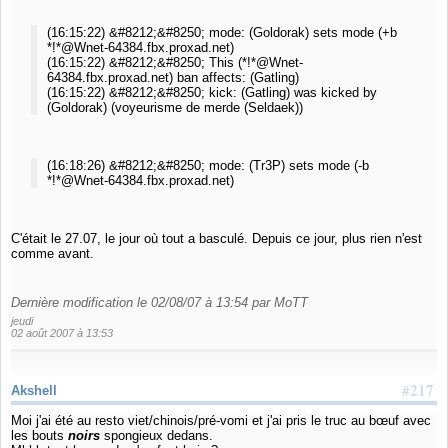
(16:15:22) &#8212;&#8250; mode: (Goldorak) sets mode (+b
*!*@Wnet-64384.fbx.proxad.net)
(16:15:22) &#8212;&#8250; This (*!*@Wnet-
64384.fbx.proxad.net) ban affects: (Gatling)
(16:15:22) &#8212;&#8250; kick: (Gatling) was kicked by
(Goldorak) (voyeurisme de merde (Seldaek))
(16:18:26) &#8212;&#8250; mode: (Tr3P) sets mode (-b
*!*@Wnet-64384.fbx.proxad.net)
C'était le 27.07, le jour où tout a basculé. Depuis ce jour, plus rien n'est
comme avant.
Dernière modification le 02/08/07 à 13:54 par MoTT
jeudi
02 août 2007 à 13:53
#217
Akshell
Moi j'ai été au resto viet/chinois/pré-vomi et j'ai pris le truc au bœuf avec
les bouts
noirs
spongieux dedans.