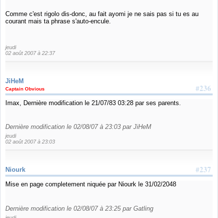
Comme c'est rigolo dis-donc, au fait ayomi je ne sais pas si tu es au
courant mais ta phrase s'auto-encule.
jeudi
02 août 2007 à 22:37
JiHeM
#236
Captain Obvious
Imax, Dernière modification le 21/07/83 03:28 par ses parents.
Dernière modification le 02/08/07 à 23:03 par JiHeM
jeudi
02 août 2007 à 23:03
#237
Niourk
Mise en page completement niquée par Niourk le 31/02/2048
Dernière modification le 02/08/07 à 23:25 par Gatling
jeudi