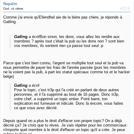
Napalm
#214
Oué, cé ultime
Comme j'ai envie qu'Ellendhel aie de la bière pas chère, je réponds à
Gatling.
Gatling
a écrit
Bon sinon, les dons, vous allez les rendre aux
membres ? après tout c'était la pub ou les dons non ? sont bien
vos membres, ils sentent rien ça passe tout seul :p
Parce que c'est bien connu, l'argent se multiplie tout seul et la pub va
nous permettre de payer les frais de l'année passée (puis les membres
ne la voient pas la pub, à part les statut spéciaux comme toi et le hacker
belge)
Gatling
a écrit
Pour le topic, c'est tr3p qui l'a créé en parlant de deux autres
personnes, et il l'a supprimé au bout de 16 pages. Donc tr3p,
votre chef, a supprimé un topic entier. Point barre, ton
explication est fumeuse et ridicule. Donc là encore, vous faites
ce que vous avez décrié.
Depuis quand on a plus le droit d'effacer son propre topic? On a déjà
décrié ça? Je crois que tu rèves. Je vais répéter pour les commerciaux:
n'importe quel membre à le droit d'effacer un topic qu'il a crée. Je peux