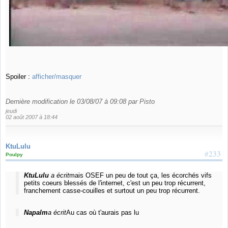
Spoiler :
afficher/masquer
Dernière modification le 03/08/07 à 09:08 par Pisto
jeudi
02 août 2007 à 18:44
KtuLulu
#233
Poulpy
KtuLulu
a écrit
mais OSEF un peu de tout ça, les écorchés vifs
petits coeurs blessés de l'internet, c'est un peu trop récurrent,
franchement casse-couilles et surtout un peu trop récurrent.
Napalm
a écrit
Au cas où t'aurais pas lu