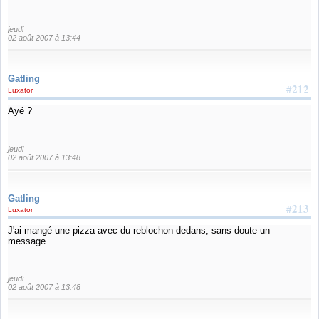
jeudi
02 août 2007 à 13:44
Gatling
#212
Luxator
Ayé ?
jeudi
02 août 2007 à 13:48
Gatling
#213
Luxator
J'ai mangé une pizza avec du reblochon dedans, sans doute un
message.
jeudi
02 août 2007 à 13:48