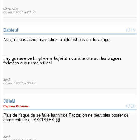
dimanche
05 août 2007 à 23:30
#319
Dableuf
Non,la moustache, mais chez lui elle est pas sur le visage.
Hey gustave parking! viens là,j'ai 2 mots à te dire sur les blagues
frelatées que tu me refiles!
lundi
06 août 2007 à 09:49
JiHeM
#320
Captain Obvious
Plus de risque de se faire bannir de Factor, on ne peut plus poster de
commentaires. FASCISTES §§
lundi