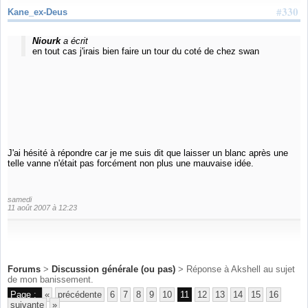
#330
Kane_ex-Deus
Niourk
a écrit
en tout cas j'irais bien faire un tour du coté de chez swan
J'ai hésité à répondre car je me suis dit que laisser un blanc après une
telle vanne n'était pas forcément non plus une mauvaise idée.
samedi
11 août 2007 à 12:23
Forums
>
Discussion générale (ou pas)
> Réponse à Akshell au sujet
de mon banissement.
Page :
«
précédente
6
7
8
9
10
11
12
13
14
15
16
suivante
»