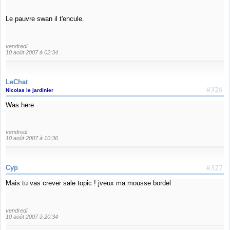
Le pauvre swan il t'encule.
vendredi
10 août 2007 à 02:34
LeChat
#326
Nicolas le jardinier
Was here
vendredi
10 août 2007 à 10:36
#327
Cyp
Mais tu vas crever sale topic ! jveux ma mousse bordel
vendredi
10 août 2007 à 20:34