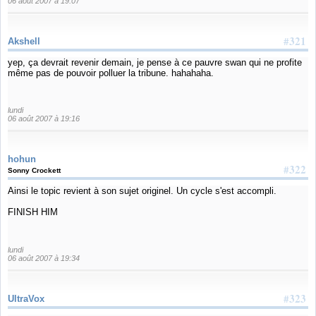
06 août 2007 à 19:07
#321
Akshell
yep, ça devrait revenir demain, je pense à ce pauvre swan qui ne profite
même pas de pouvoir polluer la tribune. hahahaha.
lundi
06 août 2007 à 19:16
hohun
#322
Sonny Crockett
Ainsi le topic revient à son sujet originel. Un cycle s'est accompli.
FINISH HIM
lundi
06 août 2007 à 19:34
#323
UltraVox