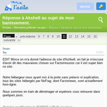
menu
Réponse à Akshell au sujet de mon
banissement.
Forums
>
Discussion générale (ou pas)
> Réponse à Akshell au sujet de mon banissement.
Page :
«
précédente
6
7
8
9
10
11
12
13
14
15
16
suivante
»
Imax
#301
Toy
EDIT Mince on m'a donné l'adresse du site d'Ashkell, en fait je m'excuse
d'avoir dit des mauvaises choses sur Factorniouzes car il est super bien
ce site:
Notre hébergeur nous ayant mis à la porte sans préavis ni explication,
tous les sites hébergés par NoFrag, dont Factornews, sont actuellement
hors-ligne.
Nous sommes en train de déménager et espérons vous retrouver dans
quelques jours.