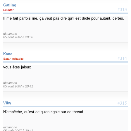
Gatling
#313
Luxator
Il me fait parfois rire, ça veut pas dire qu'il est drôle pour autant, certes.
dimanche
05 août 2007 à 20:30
Kane
#314
Satan m'habite
vous êtes jaloux
dimanche
05 août 2007 à 20:41
#315
Viky
N'empêche, qu'est-ce qu'on rigole sur ce thread.
dimanche
05 août 2007 à 20:41