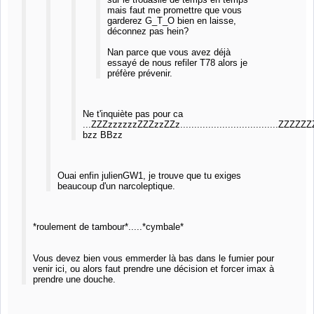
mais faut me promettre que vous
garderez G_T_O bien en laisse,
déconnez pas hein?
Nan parce que vous avez déjà
essayé de nous refiler T78 alors je
préfère prévenir.
Ne t'inquiète pas pour ca
...ZZZzzzzzzZZZzzZZz...................................Z
bzz BBzz
Ouai enfin julienGW1, je trouve que tu exiges
beaucoup d'un narcoleptique.
*roulement de tambour*.....*cymbale*
Vous devez bien vous emmerder là bas dans le fumier pour
venir ici, ou alors faut prendre une décision et forcer imax à
prendre une douche.