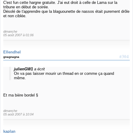
C'est fun cette hargne gratuite. J'ai eut droit à celle de Lama sur la
tribune en début de soirée.
Désolé de t'apprendre que la blaguounette de nassos était purement drôle
et non ciblée.
dimanche
05 août 2007 à 01:06
Ellendhel
#304
gnagnagna
julienGW1
a écrit
On va pas laisser mourir un thread en or comme ça quand
même.
Et ma bière bordel §
dimanche
05 août 2007 à 10:04
kaplan