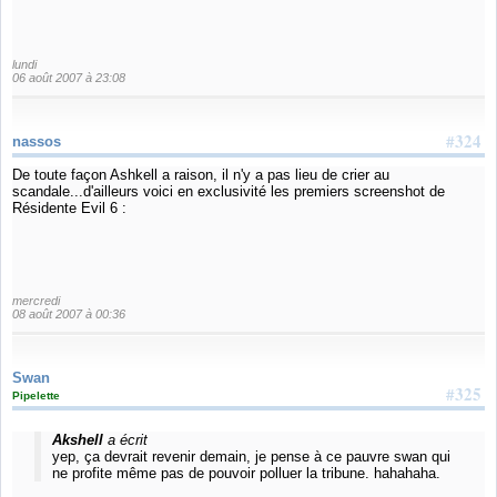
lundi
06 août 2007 à 23:08
#324
nassos
De toute façon Ashkell a raison, il n'y a pas lieu de crier au
scandale...d'ailleurs voici en exclusivité les premiers screenshot de
Résidente Evil 6 :
mercredi
08 août 2007 à 00:36
Swan
#325
Pipelette
Akshell
a écrit
yep, ça devrait revenir demain, je pense à ce pauvre swan qui
ne profite même pas de pouvoir polluer la tribune. hahahaha.