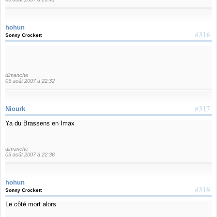
hohun
#316
Sonny Crockett
dimanche
05 août 2007 à 22:32
#317
Niourk
Ya du Brassens en Imax
dimanche
05 août 2007 à 22:36
hohun
#318
Sonny Crockett
Le côté mort alors