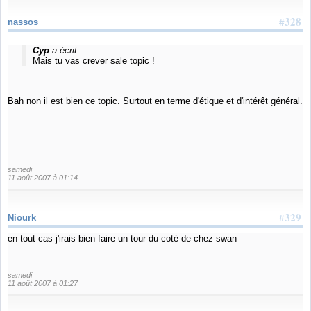
#328
nassos
Cyp
a écrit
Mais tu vas crever sale topic !
Bah non il est bien ce topic. Surtout en terme d'étique et d'intérêt général.
samedi
11 août 2007 à 01:14
#329
Niourk
en tout cas j'irais bien faire un tour du coté de chez swan
samedi
11 août 2007 à 01:27