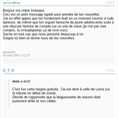
#305
Joe Le Mérou
Bonjour ma chère Imasque,
Ceci est un petit message rapide pour prendre de tes nouvelles.
J'ai en effet appris que ton fondement était en ce moment soumis à rude
épreuve, de même que ton orgueil farouche de jeune adolescente suite à
une obscure histoire de compte sur un site de vieux (je n'ai pas tout
compris, tu m'expliqueras ça de vive voix).
Sache en tout cas que nous pensons beaucoup à toi.
Soigne toi bien et donne nous de tes nouvelles.
dimanche
05 août 2007 à 12:37
#306
G_T_O
mox
a écrit
C'est fun cette hargne gratuite. J'ai eut droit à celle de Lama sur
la tribune en début de soirée.
Désolé de t'apprendre que la blaguounette de nassos était
purement drôle et non ciblée.