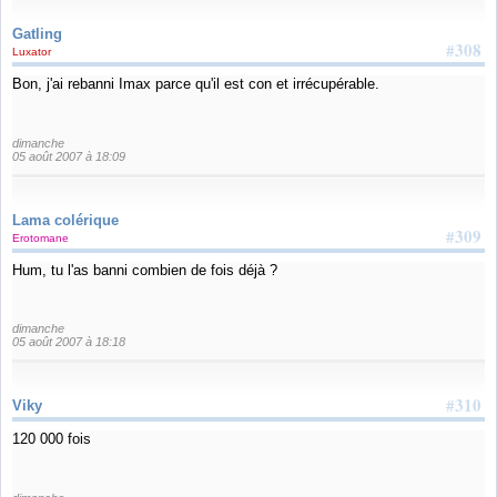
Gatling
#308
Luxator
Bon, j'ai rebanni Imax parce qu'il est con et irrécupérable.
dimanche
05 août 2007 à 18:09
Lama colérique
#309
Erotomane
Hum, tu l'as banni combien de fois déjà ?
dimanche
05 août 2007 à 18:18
#310
Viky
120 000 fois