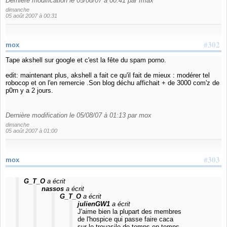
Dernière modification le 05/08/07 à 00:41 par Imax
dimanche
05 août 2007 à 00:31
#302
mox
Tape akshell sur google et c'est la fête du spam porno.
edit: maintenant plus, akshell a fait ce qu'il fait de mieux : modérer tel
robocop et on l'en remercie .Son blog déchu affichait + de 3000 com'z de
p0rn y a 2 jours.
Dernière modification le 05/08/07 à 01:13 par mox
dimanche
05 août 2007 à 01:00
#303
mox
G_T_O
a écrit
nassos
a écrit
G_T_O
a écrit
julienGW1
a écrit
J'aime bien la plupart des membres
de l'hospice qui passe faire caca
sur le trouasile de temps en temps