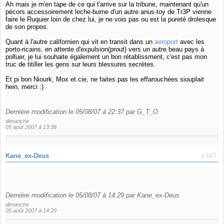
Ah mais je m'en tape de ce qui t'arrive sur la tribune, maintenant qu'un
pécors accessoirement leche-burne d'un autre anus-toy de Tr3P vienne
faire le Ruquier loin de chez lui, je ne vois pas ou est la pureté drolesque
de son propos.
Quant à l'autre californien qui vit en transit dans un
aeroport
avec les
porto-ricains, en attente d'expulsion(prout) vers un autre beau pays à
polluer, je lui souhaite également un bon rétablissment, c'est pas mon
truc de titiller les gens sur leurs blessures secrètes.
Et pi bon Niourk, Mox et cie, ne faites pas les effarouchées siouplait
hein, merci :)
Dernière modification le 05/08/07 à 22:37 par G_T_O
dimanche
05 août 2007 à 13:38
#307
Kane_ex-Deus
Dernière modification le 05/08/07 à 14:29 par Kane_ex-Deus
dimanche
05 août 2007 à 14:29