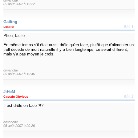
dimanche
05 août 2007 à 19:22
Gatling
#311
Luxator
Pfiou, facile.
En même temps s'il était aussi drôle qu'en face, plutôt que d'alimenter un
troll décédé de mort naturelle il y a bien longtemps, ce serait différent,
mais y'a pas moyen je crois.
dimanche
05 août 2007 à 19:46
JiHeM
#312
Captain Obvious
Il est drôle en face ?!?
dimanche
05 août 2007 à 20:26