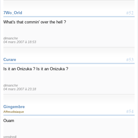
#52
7Wo_Orld
What's that commin' over the hell ?
dimanche
04 mars 2007 à 18:53
#53
Curare
Is it an Onizuka ? Is it an Onizuka ?
dimanche
04 mars 2007 à 23:18
Gingembre
#54
Affreudisiaque
Ouam
vendredi