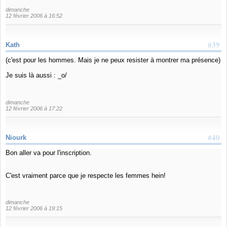
dimanche
12 février 2006 à 16:52
#39
Kath
(c'est pour les hommes. Mais je ne peux resister à montrer ma présence)
Je suis là aussi : _o/
dimanche
12 février 2006 à 17:22
#40
Niourk
Bon aller va pour l'inscription.
C'est vraiment parce que je respecte les femmes hein!
dimanche
12 février 2006 à 19:15