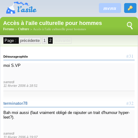
menu
Accès à l'aile culturelle pour hommes
Forums
>
Culture
> Accès à l'aile culturelle pour hommes
Page :
précédente
1
2
suivante
#31
Détourageophile
moi S.VP
samedi
11 février 2006 à 18:51
#32
terminator78
Bah moi aussi (faut vraiment obligé de rajouter un trait d'humour hyper-
leet?).
samedi
11 février 2006 à 19:07