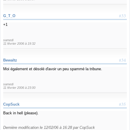
#33
G_T_O
+1
samedi
11 février 2006 à 19:32
#34
Bewaltz
Moi également et désolé d'avoir un peu spammé la tribune.
samedi
11 février 2006 à 23:00
#35
CopSuck
Back in hell (please).
Dernière modification le 12/02/06 à 16:28 par CopSuck