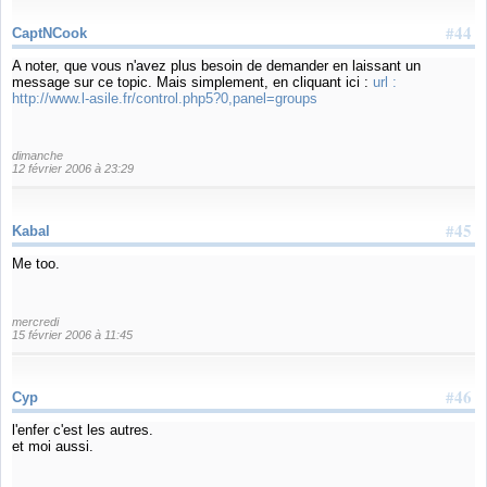
#44
CaptNCook
A noter, que vous n'avez plus besoin de demander en laissant un
message sur ce topic. Mais simplement, en cliquant ici :
url :
http://www.l-asile.fr/control.php5?0,panel=groups
dimanche
12 février 2006 à 23:29
#45
Kabal
Me too.
mercredi
15 février 2006 à 11:45
#46
Cyp
l'enfer c'est les autres.
et moi aussi.