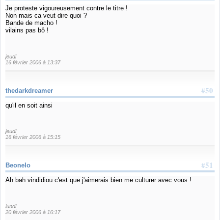
Je proteste vigoureusement contre le titre !
Non mais ca veut dire quoi ?
Bande de macho !
vilains pas bô !
jeudi
16 février 2006 à 13:37
#50
thedarkdreamer
qu'il en soit ainsi
jeudi
16 février 2006 à 15:15
#51
Beonelo
Ah bah vindidiou c'est que j'aimerais bien me culturer avec vous !
lundi
20 février 2006 à 16:17