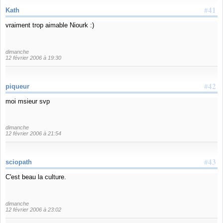
#41
Kath
vraiment trop aimable Niourk :)
dimanche
12 février 2006 à 19:30
#42
piqueur
moi msieur svp
dimanche
12 février 2006 à 21:54
#43
sciopath
C'est beau la culture.
dimanche
12 février 2006 à 23:02