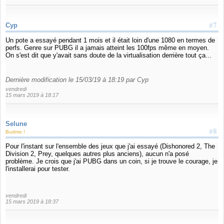
#7
Cyp
Un pote a essayé pendant 1 mois et il était loin d'une 1080 en termes de
perfs. Genre sur PUBG il a jamais atteint les 100fps même en moyen.
On s'est dit que y'avait sans doute de la virtualisation derrière tout ça...
Dernière modification le 15/03/19 à 18:19 par Cyp
vendredi
15 mars 2019 à 18:17
Selune
#8
Budmo !
Pour l'instant sur l'ensemble des jeux que j'ai essayé (Dishonored 2, The
Division 2, Prey, quelques autres plus anciens), aucun n'a posé
problème. Je crois que j'ai PUBG dans un coin, si je trouve le courage, je
l'installerai pour tester.
vendredi
15 mars 2019 à 18:37