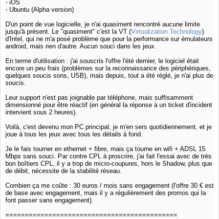
- iOS
- Ubuntu (Alpha version)
D'un point de vue logicielle, je n'ai quasiment rencontré aucune limite
jusqu'à présent. Le "quasiment" c'est la VT (
Virtualization Technology
)
d'Intel, qui ne m'a posé problème que pour la performance sur émulateurs
android, mais rien d'autre. Aucun souci dans les jeux.
En terme d'utilisation : j'ai souscris l'offre l'été dernier, le logiciel était
encore un peu frais (problèmes sur la reconnaissance des périphériques,
quelques soucis sons, USB), mais depuis, tout a été réglé, je n'ai plus de
soucis.
Leur support n'est pas joignable par téléphone, mais suffisamment
dimensionné pour être réactif (en général la réponse à un ticket d'incident
intervient sous 2 heures).
Voilà, c'est devenu mon PC principal, je m'en sers quotidiennement, et je
joue à tous les jeux avec tous les détails à fond.
Je le fais tourner en ethernet + fibre, mais ça tourne en wifi + ADSL 15
Mbps sans souci. Par contre CPL à proscrire, j'ai fait l'essai avec de très
bon boîtiers CPL, il y a trop de micro-coupures, hors le Shadow, plus que
de débit, nécessite de la stabilité réseau.
Combien ça me coûte : 30 euros / mois sans engagement (l'offre 30 € est
de base avec engagement, mais il y a régulièrement des promos qui la
font passer sans engagement).
============================================