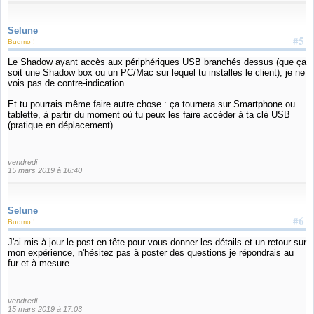
Selune
#5
Budmo !
Le Shadow ayant accès aux périphériques USB branchés dessus (que ça
soit une Shadow box ou un PC/Mac sur lequel tu installes le client), je ne
vois pas de contre-indication.
Et tu pourrais même faire autre chose : ça tournera sur Smartphone ou
tablette, à partir du moment où tu peux les faire accéder à ta clé USB
(pratique en déplacement)
vendredi
15 mars 2019 à 16:40
Selune
#6
Budmo !
J'ai mis à jour le post en tête pour vous donner les détails et un retour sur
mon expérience, n'hésitez pas à poster des questions je répondrais au
fur et à mesure.
vendredi
15 mars 2019 à 17:03