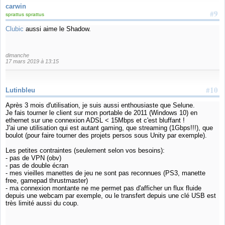
carwin
#9
sprattus sprattus
Clubic
aussi aime le Shadow.
dimanche
17 mars 2019 à 13:15
#10
Lutinbleu
Après 3 mois d'utilisation, je suis aussi enthousiaste que Selune.
Je fais tourner le client sur mon portable de 2011 (Windows 10) en
ethernet sur une connexion ADSL < 15Mbps et c'est bluffant !
J'ai une utilisation qui est autant gaming, que streaming (1Gbps!!!), que
boulot (pour faire tourner des projets persos sous Unity par exemple).
Les petites contraintes (seulement selon vos besoins):
- pas de VPN (obv)
- pas de double écran
- mes vieilles manettes de jeu ne sont pas reconnues (PS3, manette
free, gamepad thrustmaster)
- ma connexion montante ne me permet pas d'afficher un flux fluide
depuis une webcam par exemple, ou le transfert depuis une clé USB est
très limité aussi du coup.