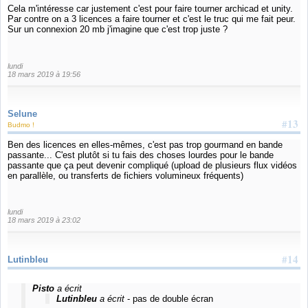
Cela m'intéresse car justement c'est pour faire tourner archicad et unity.
Par contre on a 3 licences a faire tourner et c'est le truc qui me fait peur.
Sur un connexion 20 mb j'imagine que c'est trop juste ?
lundi
18 mars 2019 à 19:56
Selune
#13
Budmo !
Ben des licences en elles-mêmes, c'est pas trop gourmand en bande
passante... C'est plutôt si tu fais des choses lourdes pour le bande
passante que ça peut devenir compliqué (upload de plusieurs flux vidéos
en parallèle, ou transferts de fichiers volumineux fréquents)
lundi
18 mars 2019 à 23:02
#14
Lutinbleu
Pisto
a écrit
Lutinbleu
a écrit
- pas de double écran