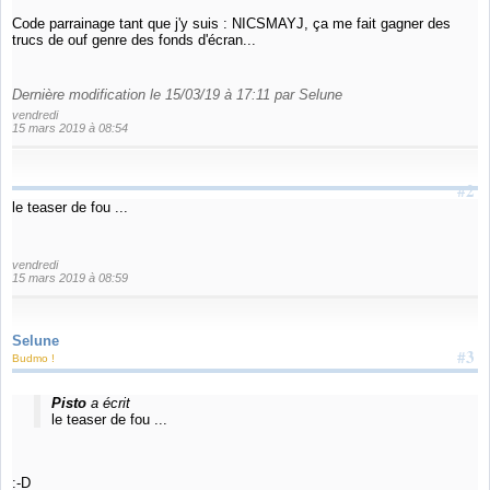
Code parrainage tant que j'y suis : NICSMAYJ, ça me fait gagner des
trucs de ouf genre des fonds d'écran...
Dernière modification le 15/03/19 à 17:11 par Selune
vendredi
15 mars 2019 à 08:54
#2
le teaser de fou ...
vendredi
15 mars 2019 à 08:59
Selune
#3
Budmo !
Pisto
a écrit
le teaser de fou ...
:-D