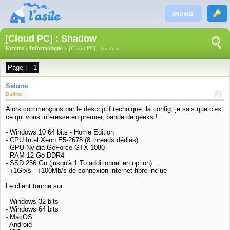
menu
[Cloud PC] : Shadow
Forums
>
Informatique
> [Cloud PC] : Shadow
Page :
1
Selune
#1
Budmo !
Alors commençons par le descriptif technique, la config, je sais que c'est
ce qui vous intéresse en premier, bande de geeks !
- Windows 10 64 bits - Home Edition
- CPU Intel Xeon E5-2678 (8 threads dédiés)
- GPU Nvidia GeForce GTX 1080
- RAM 12 Go DDR4
- SSD 256 Go (jusqu'à 1 To additionnel en option)
- ↓1Gb/s - ↑100Mb/s de connexion internet fibre inclue
Le client tourne sur :
- Windows 32 bits
- Windows 64 bits
- MacOS
- Android