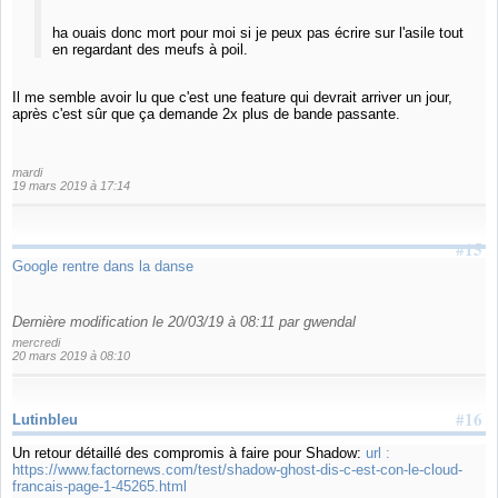
ha ouais donc mort pour moi si je peux pas écrire sur l'asile tout
en regardant des meufs à poil.
Il me semble avoir lu que c'est une feature qui devrait arriver un jour,
après c'est sûr que ça demande 2x plus de bande passante.
mardi
19 mars 2019 à 17:14
#15
Google rentre dans la danse
Dernière modification le 20/03/19 à 08:11 par gwendal
mercredi
20 mars 2019 à 08:10
#16
Lutinbleu
Un retour détaillé des compromis à faire pour Shadow:
url :
https://www.factornews.com/test/shadow-ghost-dis-c-est-con-le-cloud-
francais-page-1-45265.html