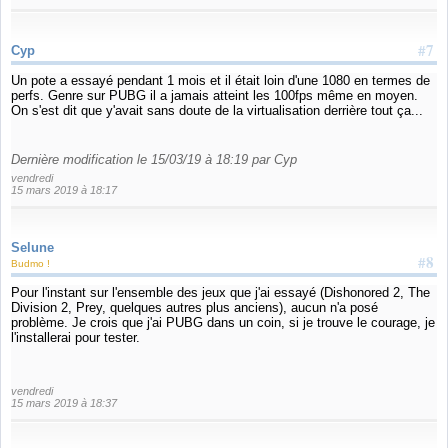
#7
Cyp
Un pote a essayé pendant 1 mois et il était loin d'une 1080 en termes de
perfs. Genre sur PUBG il a jamais atteint les 100fps même en moyen.
On s'est dit que y'avait sans doute de la virtualisation derrière tout ça...
Dernière modification le 15/03/19 à 18:19 par Cyp
vendredi
15 mars 2019 à 18:17
Selune
#8
Budmo !
Pour l'instant sur l'ensemble des jeux que j'ai essayé (Dishonored 2, The
Division 2, Prey, quelques autres plus anciens), aucun n'a posé
problème. Je crois que j'ai PUBG dans un coin, si je trouve le courage, je
l'installerai pour tester.
vendredi
15 mars 2019 à 18:37