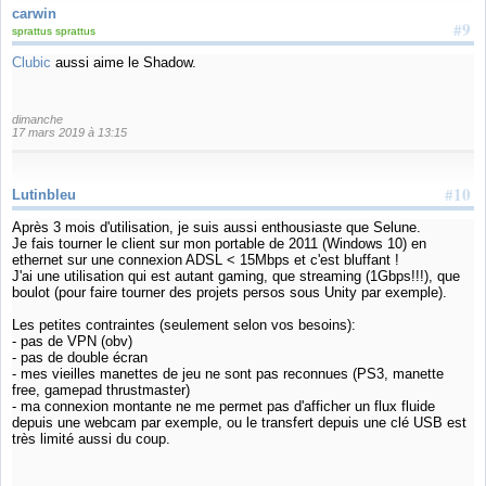
carwin
#9
sprattus sprattus
Clubic
aussi aime le Shadow.
dimanche
17 mars 2019 à 13:15
#10
Lutinbleu
Après 3 mois d'utilisation, je suis aussi enthousiaste que Selune.
Je fais tourner le client sur mon portable de 2011 (Windows 10) en
ethernet sur une connexion ADSL < 15Mbps et c'est bluffant !
J'ai une utilisation qui est autant gaming, que streaming (1Gbps!!!), que
boulot (pour faire tourner des projets persos sous Unity par exemple).
Les petites contraintes (seulement selon vos besoins):
- pas de VPN (obv)
- pas de double écran
- mes vieilles manettes de jeu ne sont pas reconnues (PS3, manette
free, gamepad thrustmaster)
- ma connexion montante ne me permet pas d'afficher un flux fluide
depuis une webcam par exemple, ou le transfert depuis une clé USB est
très limité aussi du coup.