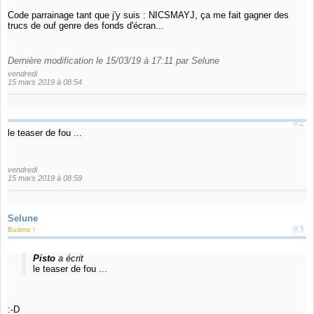
Code parrainage tant que j'y suis : NICSMAYJ, ça me fait gagner des
trucs de ouf genre des fonds d'écran...
Dernière modification le 15/03/19 à 17:11 par Selune
vendredi
15 mars 2019 à 08:54
#2
le teaser de fou ...
vendredi
15 mars 2019 à 08:59
Selune
#3
Budmo !
Pisto
a écrit
le teaser de fou ...
:-D