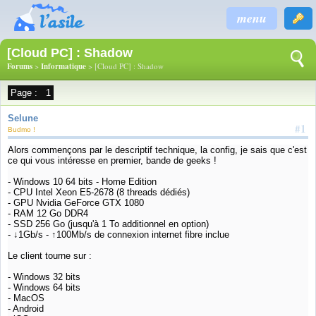
menu
[Cloud PC] : Shadow
Forums
>
Informatique
> [Cloud PC] : Shadow
Page :
1
Selune
#1
Budmo !
Alors commençons par le descriptif technique, la config, je sais que c'est
ce qui vous intéresse en premier, bande de geeks !
- Windows 10 64 bits - Home Edition
- CPU Intel Xeon E5-2678 (8 threads dédiés)
- GPU Nvidia GeForce GTX 1080
- RAM 12 Go DDR4
- SSD 256 Go (jusqu'à 1 To additionnel en option)
- ↓1Gb/s - ↑100Mb/s de connexion internet fibre inclue
Le client tourne sur :
- Windows 32 bits
- Windows 64 bits
- MacOS
- Android