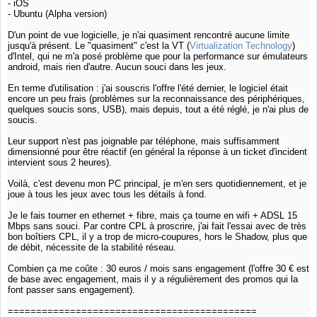
- iOS
- Ubuntu (Alpha version)
D'un point de vue logicielle, je n'ai quasiment rencontré aucune limite
jusqu'à présent. Le "quasiment" c'est la VT (
Virtualization Technology
)
d'Intel, qui ne m'a posé problème que pour la performance sur émulateurs
android, mais rien d'autre. Aucun souci dans les jeux.
En terme d'utilisation : j'ai souscris l'offre l'été dernier, le logiciel était
encore un peu frais (problèmes sur la reconnaissance des périphériques,
quelques soucis sons, USB), mais depuis, tout a été réglé, je n'ai plus de
soucis.
Leur support n'est pas joignable par téléphone, mais suffisamment
dimensionné pour être réactif (en général la réponse à un ticket d'incident
intervient sous 2 heures).
Voilà, c'est devenu mon PC principal, je m'en sers quotidiennement, et je
joue à tous les jeux avec tous les détails à fond.
Je le fais tourner en ethernet + fibre, mais ça tourne en wifi + ADSL 15
Mbps sans souci. Par contre CPL à proscrire, j'ai fait l'essai avec de très
bon boîtiers CPL, il y a trop de micro-coupures, hors le Shadow, plus que
de débit, nécessite de la stabilité réseau.
Combien ça me coûte : 30 euros / mois sans engagement (l'offre 30 € est
de base avec engagement, mais il y a régulièrement des promos qui la
font passer sans engagement).
============================================