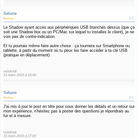
Selune
#5
Budmo !
Le Shadow ayant accès aux périphériques USB branchés dessus (que ça
soit une Shadow box ou un PC/Mac sur lequel tu installes le client), je ne
vois pas de contre-indication.
Et tu pourrais même faire autre chose : ça tournera sur Smartphone ou
tablette, à partir du moment où tu peux les faire accéder à ta clé USB
(pratique en déplacement)
vendredi
15 mars 2019 à 16:40
Selune
#6
Budmo !
J'ai mis à jour le post en tête pour vous donner les détails et un retour sur
mon expérience, n'hésitez pas à poster des questions je répondrais au
fur et à mesure.
vendredi
15 mars 2019 à 17:03