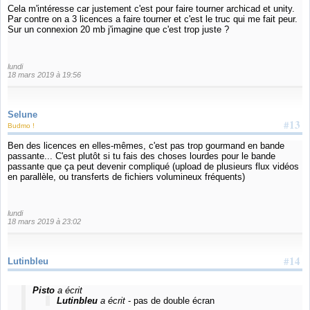
Cela m'intéresse car justement c'est pour faire tourner archicad et unity.
Par contre on a 3 licences a faire tourner et c'est le truc qui me fait peur.
Sur un connexion 20 mb j'imagine que c'est trop juste ?
lundi
18 mars 2019 à 19:56
Selune
#13
Budmo !
Ben des licences en elles-mêmes, c'est pas trop gourmand en bande
passante... C'est plutôt si tu fais des choses lourdes pour le bande
passante que ça peut devenir compliqué (upload de plusieurs flux vidéos
en parallèle, ou transferts de fichiers volumineux fréquents)
lundi
18 mars 2019 à 23:02
#14
Lutinbleu
Pisto
a écrit
Lutinbleu
a écrit
- pas de double écran