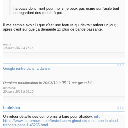
ha ouais donc mort pour moi si je peux pas écrire sur l'asile tout
en regardant des meufs à poil.
Il me semble avoir lu que c'est une feature qui devrait arriver un jour,
après c'est sûr que ça demande 2x plus de bande passante.
mardi
19 mars 2019 à 17:14
#15
Google rentre dans la danse
Dernière modification le 20/03/19 à 08:11 par gwendal
mercredi
20 mars 2019 à 08:10
#16
Lutinbleu
Un retour détaillé des compromis à faire pour Shadow:
url :
https://www.factornews.com/test/shadow-ghost-dis-c-est-con-le-cloud-
francais-page-1-45265.html