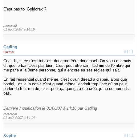
C'est pas toi Goldorak ?
mercredi
01 août 2007 à 14:10
Gatling
#111
Luxator
Ceci dit, si ce n'est toi c'est donc ton frère donc osef. On vous a jamais
dit que le ban c'est pas bien. C'est peut être rain, l'admin de l'ombre qui
me parle à la 3eme personne, qui a encore eu ses règles qui sait.
En fait l'essentiel quand même, c'est qu'un thread a disparu alors que
bordel, l'asile la copie c'est quand même l'endroit trop libre où on peut
parler de tout merde, c'est pour ça que ça a été créé, je ne comprends
pas.
Dernière modification le 01/08/07 à 14:16 par Gatling
mercredi
01 août 2007 à 14:14
#112
Xophe