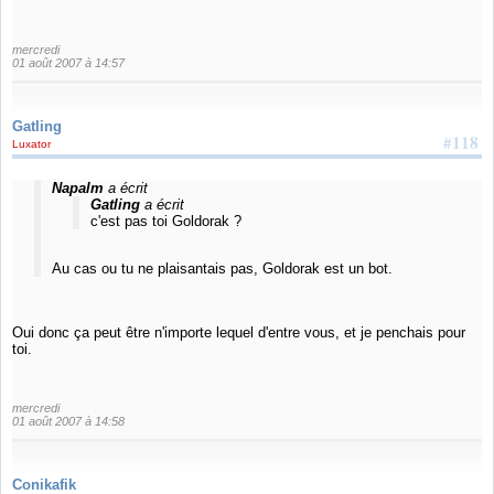
mercredi
01 août 2007 à 14:57
Gatling
#118
Luxator
Napalm
a écrit
Gatling
a écrit
c'est pas toi Goldorak ?
Au cas ou tu ne plaisantais pas, Goldorak est un bot.
Oui donc ça peut être n'importe lequel d'entre vous, et je penchais pour
toi.
mercredi
01 août 2007 à 14:58
Conikafik