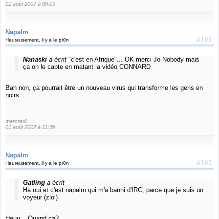
01 août 2007 à 09:09
Napalm
#101
Heureusement, il y a le pr0n
Nanaski
a écrit
"c'est en Afrique"... OK merci Jo Nobody mais
ça on le capte en matant la vidéo CONNARD
Bah non, ça pourrait être un nouveau virus qui transforme les gens en
noirs.
mercredi
01 août 2007 à 11:39
Napalm
#102
Heureusement, il y a le pr0n
Gatling
a écrit
Ha oui et c'est napalm qui m'a banni d'IRC, parce que je suis un
voyeur (zlol)
Heuu... Quand ça?