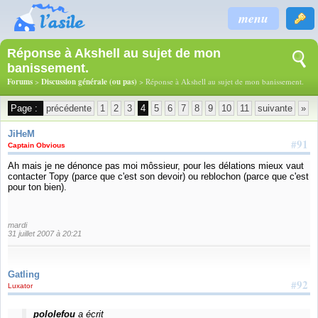
menu
Réponse à Akshell au sujet de mon
banissement.
Forums
>
Discussion générale (ou pas)
> Réponse à Akshell au sujet de mon banissement.
Page :
précédente
1
2
3
4
5
6
7
8
9
10
11
suivante
»
JiHeM
#91
Captain Obvious
Ah mais je ne dénonce pas moi môssieur, pour les délations mieux vaut
contacter Topy (parce que c'est son devoir) ou reblochon (parce que c'est
pour ton bien).
mardi
31 juillet 2007 à 20:21
Gatling
#92
Luxator
pololefou
a écrit