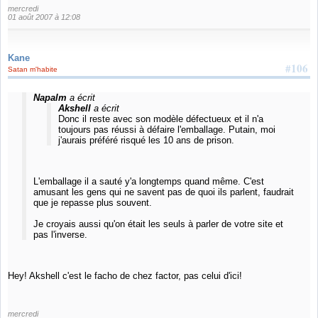
mercredi
01 août 2007 à 12:08
Kane
#106
Satan m'habite
Napalm
a écrit
Akshell
a écrit
Donc il reste avec son modèle défectueux et il n'a
toujours pas réussi à défaire l'emballage. Putain, moi
j'aurais préféré risqué les 10 ans de prison.
L'emballage il a sauté y'a longtemps quand même. C'est
amusant les gens qui ne savent pas de quoi ils parlent, faudrait
que je repasse plus souvent.
Je croyais aussi qu'on était les seuls à parler de votre site et
pas l'inverse.
Hey! Akshell c'est le facho de chez factor, pas celui d'ici!
mercredi