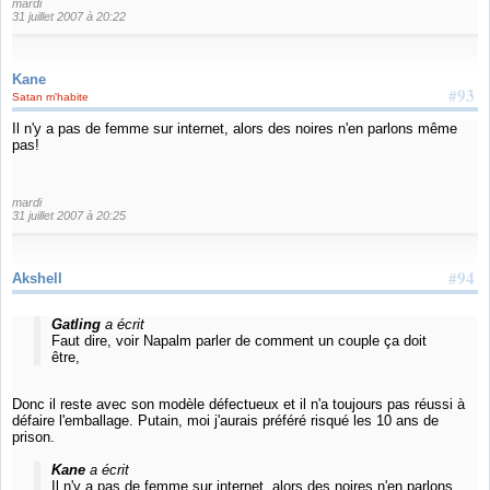
mardi
31 juillet 2007 à 20:22
Kane
#93
Satan m'habite
Il n'y a pas de femme sur internet, alors des noires n'en parlons même
pas!
mardi
31 juillet 2007 à 20:25
#94
Akshell
Gatling
a écrit
Faut dire, voir Napalm parler de comment un couple ça doit
être,
Donc il reste avec son modèle défectueux et il n'a toujours pas réussi à
défaire l'emballage. Putain, moi j'aurais préféré risqué les 10 ans de
prison.
Kane
a écrit
Il n'y a pas de femme sur internet, alors des noires n'en parlons