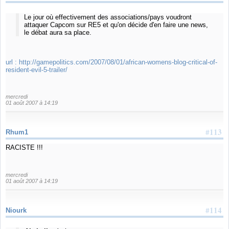
Le jour où effectivement des associations/pays voudront
attaquer Capcom sur RE5 et qu'on décide d'en faire une news,
le débat aura sa place.
url :
http://gamepolitics.com/2007/08/01/african-womens-blog-critical-of-
resident-evil-5-trailer/
mercredi
01 août 2007 à 14:19
#113
Rhum1
RACISTE !!!
mercredi
01 août 2007 à 14:19
#114
Niourk