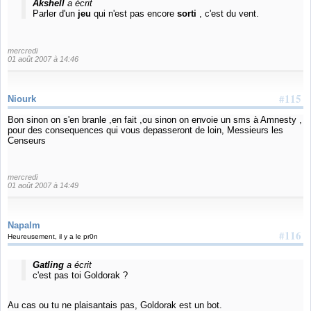
Akshell
a écrit
Parler d'un
jeu
qui n'est pas encore
sorti
, c'est du vent.
mercredi
01 août 2007 à 14:46
#115
Niourk
Bon sinon on s'en branle ,en fait ,ou sinon on envoie un sms à Amnesty ,
pour des consequences qui vous depasseront de loin, Messieurs les
Censeurs
mercredi
01 août 2007 à 14:49
Napalm
#116
Heureusement, il y a le pr0n
Gatling
a écrit
c'est pas toi Goldorak ?
Au cas ou tu ne plaisantais pas, Goldorak est un bot.