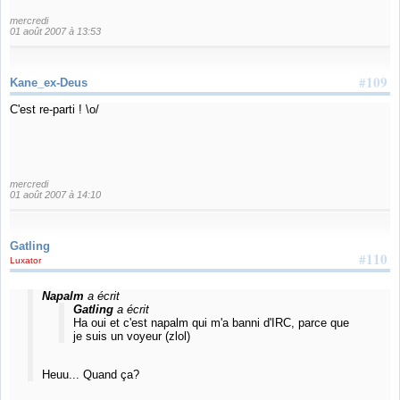
mercredi
01 août 2007 à 13:53
#109
Kane_ex-Deus
C'est re-parti ! \o/
mercredi
01 août 2007 à 14:10
Gatling
#110
Luxator
Napalm
a écrit
Gatling
a écrit
Ha oui et c'est napalm qui m'a banni d'IRC, parce que
je suis un voyeur (zlol)
Heuu... Quand ça?