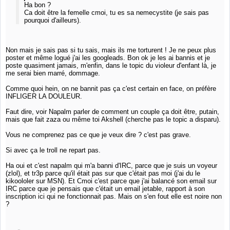
Ha bon ?
Ca doit être la femelle cmoi, tu es sa nemecystite (je sais pas
pourquoi d'ailleurs).
Non mais je sais pas si tu sais, mais ils me torturent ! Je ne peux plus
poster et même logué j'ai les googleads. Bon ok je les ai bannis et je
poste quasiment jamais, m'enfin, dans le topic du violeur d'enfant là, je
me serai bien marré, dommage.
Comme quoi hein, on ne bannit pas ça c'est certain en face, on préfère
INFLIGER LA DOULEUR.
Faut dire, voir Napalm parler de comment un couple ça doit être, putain,
mais que fait zaza ou même toi Akshell (cherche pas le topic a disparu).
Vous ne comprenez pas ce que je veux dire ? c'est pas grave.
Si avec ça le troll ne repart pas.
Ha oui et c'est napalm qui m'a banni d'IRC, parce que je suis un voyeur
(zlol), et tr3p parce qu'il était pas sur que c'était pas moi (j'ai du le
kikoololer sur MSN). Et Cmoi c'est parce que j'ai balancé son email sur
IRC parce que je pensais que c'était un email jetable, rapport à son
inscription ici qui ne fonctionnait pas. Mais on s'en fout elle est noire non
?