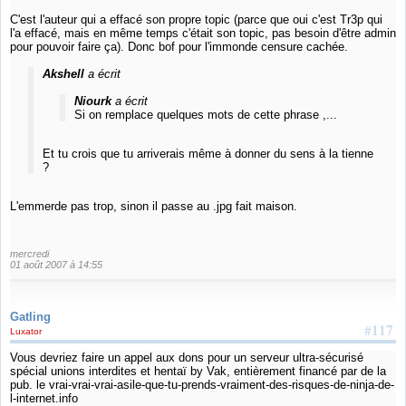
C'est l'auteur qui a effacé son propre topic (parce que oui c'est Tr3p qui
l'a effacé, mais en même temps c'était son topic, pas besoin d'être admin
pour pouvoir faire ça). Donc bof pour l'immonde censure cachée.
Akshell
a écrit
Niourk
a écrit
Si on remplace quelques mots de cette phrase ,...
Et tu crois que tu arriverais même à donner du sens à la tienne
?
L'emmerde pas trop, sinon il passe au .jpg fait maison.
mercredi
01 août 2007 à 14:55
Gatling
#117
Luxator
Vous devriez faire un appel aux dons pour un serveur ultra-sécurisé
spécial unions interdites et hentaï by Vak, entièrement financé par de la
pub. le vrai-vrai-vrai-asile-que-tu-prends-vraiment-des-risques-de-ninja-de-
l-internet.info