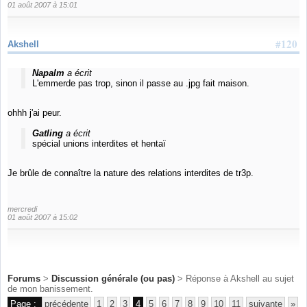
01 août 2007 à 15:01
#120
Akshell
Napalm
a écrit
L'emmerde pas trop, sinon il passe au .jpg fait maison.
ohhh j'ai peur.
Gatling
a écrit
spécial unions interdites et hentaï
Je brûle de connaître la nature des relations interdites de tr3p.
mercredi
01 août 2007 à 15:02
Forums
>
Discussion générale (ou pas)
> Réponse à Akshell au sujet
de mon banissement.
Page :
précédente
1
2
3
4
5
6
7
8
9
10
11
suivante
»