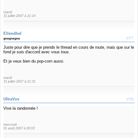
mardi
31 juillet 2007 à 21:14
Ellendhel
#97
gnagnagna
Juste pour dire que je prends le thread en cours de route, mais que sur le
fond je suis d'accord avec vous tous.
Et je veux bien du pop-corn aussi.
mardi
31 juillet 2007 à 21:31
#98
UltraVox
Vive la randonnée !
mercredi
01 août 2007 à 00:03