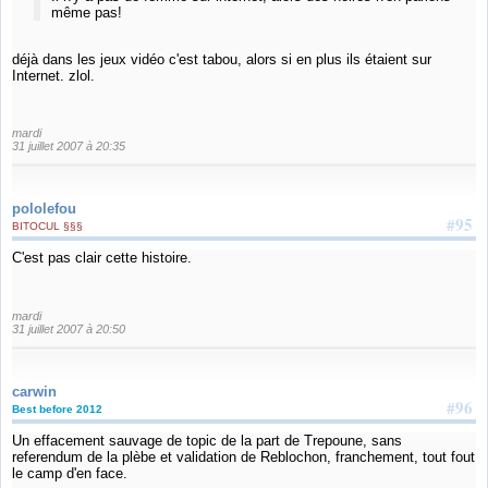
même pas!
déjà dans les jeux vidéo c'est tabou, alors si en plus ils étaient sur
Internet. zlol.
mardi
31 juillet 2007 à 20:35
pololefou
#95
BITOCUL §§§
C'est pas clair cette histoire.
mardi
31 juillet 2007 à 20:50
carwin
#96
Best before 2012
Un effacement sauvage de topic de la part de Trepoune, sans
referendum de la plèbe et validation de Reblochon, franchement, tout fout
le camp d'en face.