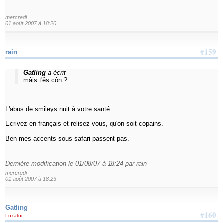
mercredi
01 août 2007 à 18:20
#159
rain
Gatling
a écrit
mâis t'ês côn ?
L'abus de smileys nuit à votre santé.
Ecrivez en français et relisez-vous, qu'on soit copains.
Ben mes accents sous safari passent pas.
Dernière modification le 01/08/07 à 18:24 par rain
mercredi
01 août 2007 à 18:23
Gatling
#160
Luxator