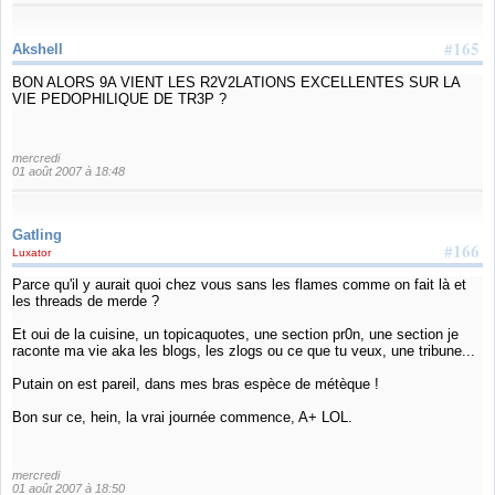
#165
Akshell
BON ALORS 9A VIENT LES R2V2LATIONS EXCELLENTES SUR LA
VIE PEDOPHILIQUE DE TR3P ?
mercredi
01 août 2007 à 18:48
Gatling
#166
Luxator
Parce qu'il y aurait quoi chez vous sans les flames comme on fait là et
les threads de merde ?
Et oui de la cuisine, un topicaquotes, une section pr0n, une section je
raconte ma vie aka les blogs, les zlogs ou ce que tu veux, une tribune...
Putain on est pareil, dans mes bras espèce de métèque !
Bon sur ce, hein, la vrai journée commence, A+ LOL.
mercredi
01 août 2007 à 18:50