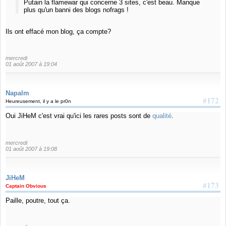
Putain la flamewar qui concerne 3 sites, c'est beau. Manque
plus qu'un banni des blogs nofrags !
Ils ont effacé mon blog, ça compte?
mercredi
01 août 2007 à 19:04
Napalm
#172
Heureusement, il y a le pr0n
Oui JiHeM c'est vrai qu'ici les rares posts sont de
qualité
.
mercredi
01 août 2007 à 19:08
JiHeM
#173
Captain Obvious
Paille, poutre, tout ça.