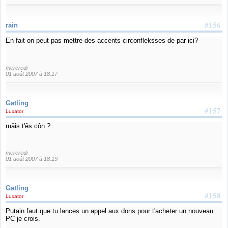
#156
rain
En fait on peut pas mettre des accents circonfleksses de par ici?
mercredi
01 août 2007 à 18:17
Gatling
#157
Luxator
mâis t'ês côn ?
mercredi
01 août 2007 à 18:19
Gatling
#158
Luxator
Putain faut que tu lances un appel aux dons pour t'acheter un nouveau
PC je crois.