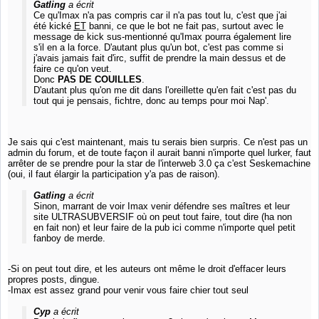
Gatling
a écrit
Ce qu'Imax n'a pas compris car il n'a pas tout lu, c'est que j'ai
été kické
ET
banni, ce que le bot ne fait pas, surtout avec le
message de kick sus-mentionné qu'Imax pourra également lire
s'il en a la force. D'autant plus qu'un bot, c'est pas comme si
j'avais jamais fait d'irc, suffit de prendre la main dessus et de
faire ce qu'on veut.
Donc
PAS DE COUILLES
.
D'autant plus qu'on me dit dans l'oreillette qu'en fait c'est pas du
tout qui je pensais, fichtre, donc au temps pour moi Nap'.
Je sais qui c'est maintenant, mais tu serais bien surpris. Ce n'est pas un
admin du forum, et de toute façon il aurait banni n'importe quel lurker, faut
arrêter de se prendre pour la star de l'interweb 3.0 ça c'est Seskemachine
(oui, il faut élargir la participation y'a pas de raison).
Gatling
a écrit
Sinon, marrant de voir Imax venir défendre ses maîtres et leur
site ULTRASUBVERSIF où on peut tout faire, tout dire (ha non
en fait non) et leur faire de la pub ici comme n'importe quel petit
fanboy de merde.
-Si on peut tout dire, et les auteurs ont même le droit d'effacer leurs
propres posts, dingue.
-Imax est assez grand pour venir vous faire chier tout seul
Cyp
a écrit