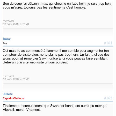
Bon du coup j'ai débanni Imax qui chouine en face hein, je suis trop bon,
vous m'aurez toujours pas les sentiments c'est horrible.
mercredi
01 août 2007 à 18:41
Imax
#161
Toy
Oui mais tu as commencé à flammer il me semble pour augmenter ton
compteur de visite alors ne te plains pas trop hein. En fait la clique des
aigris pourrait remercier Sawn, grâce à lui vous pouvez faire semblant
d'être un vrai site web juste un jour ou deux
mercredi
01 août 2007 à 18:45
JiHeM
#162
Captain Obvious
Finalement, heureusement que Swan est banni, ont aurait pu rater ça.
Akshell, merci. Vraiment.