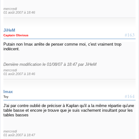
mercredi
01 août 2007 à 18:46
JiHeM
#163
Captain Obvious
Putain non Imax arrête de penser comme moi, c'est vraiment trop
indécent.
Dernière modification le 01/08/07 à 18:47 par JiHeM
mercredi
01 août 2007 à 18:46
Imax
#164
Toy
J'ai par contre oublié de préciser à Kaplan qu'il a la même répartie qu'une
table basse et encore je trouve que je suis vachement insultant pour les
tables basses
mercredi
01 août 2007 à 18:47