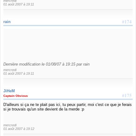
mercredi
01 août 2007 à 19:11
#174
rain
Dernière modification le 01/08/07 à 19:15 par rain
mercredi
01 août 2007 à 19:11
JiHeM
#175
Captain Obvious
D'ailleurs si ça ne te plait pas ici, tu peux partir, moi c'est ce que je ferais
si je trouvais qu'un site devient de la merde :p
mercredi
01 août 2007 à 19:12