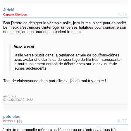
JiHeM
#176
Captain Obvious
Bon j'arrête de dénigrer le véritable asile, je suis mal placé pour en parler.
Le mieux c'est encore d'interroger un de ses habitués pour connaître son
sentiment, ce sont eux qui en parlent le mieux :
Imax
a écrit
l'asile verse plutôt dans la tendance armée de bouffons-clônes
avec avalanche d'articles de racontage de life très intéressants,
le tout subtilement enrobé de débats-caca sur la sexualité de
jeunes adolescents
Tant de clairvoyance de la part d'Imax, j'ai du mal à y croire !
mercredi
01 août 2007 à 19:32
pololefou
#177
BITOCUL §§§
'Tain, je me rappelle même plus l'époque ou on s'entendait tous très