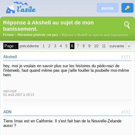
menu
Réponse à Akshell au sujet de mon
banissement.
Forums
>
Discussion générale (ou pas)
> Réponse à Akshell au sujet de mon banissement.
Page :
précédente
1
2
3
4
5
6
7
8
9
10
11
suivante
»
#151
Akshell
hey, moi je voulais en savoir plus sur les histoires du pédo-nazi de
l'interweb, faut quand même pas que j'aille fouiller la poubelle moi-même
hein.
mercredi
01 août 2007 à 18:13
#152
ADN
Tiens Imax est en Californie. Il s'est fait ban de la Nouvelle-Zelande
aussi ?