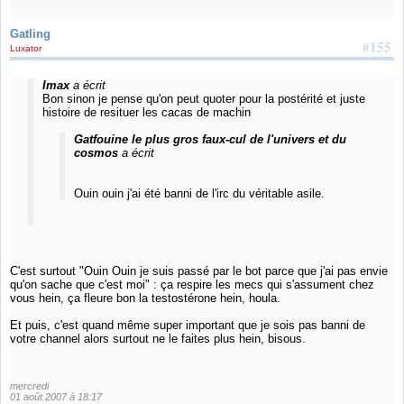
Gatling
#155
Luxator
Imax
a écrit
Bon sinon je pense qu'on peut quoter pour la postérité et juste
histoire de resituer les cacas de machin
Gatfouine le plus gros faux-cul de l'univers et du
cosmos
a écrit
Ouin ouin j'ai été banni de l'irc du véritable asile.
C'est surtout "Ouin Ouin je suis passé par le bot parce que j'ai pas envie
qu'on sache que c'est moi" : ça respire les mecs qui s'assument chez
vous hein, ça fleure bon la testostérone hein, houla.
Et puis, c'est quand même super important que je sois pas banni de
votre channel alors surtout ne le faites plus hein, bisous.
mercredi
01 août 2007 à 18:17