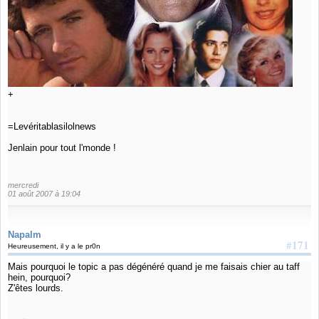
+
=Levéritablasilolnews
Jenlain pour tout l'monde !
mercredi
01 août 2007 à 19:04
Napalm
#171
Heureusement, il y a le pr0n
Mais pourquoi le topic a pas dégénéré quand je me faisais chier au taff
hein, pourquoi?
Z'êtes lourds.