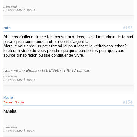
mercredi
01 août 2007 à 18:13
#153
rain
Ah tiens d'ailleurs tu me fais penser aux dons, c'est bien urbain de ta part
parce qu'on commence à etre à court d'argent là.
Alors je vais créer un petit thread ici pour lancer le véritableasilethon2-
leretour histoire de vous prendre quelques euroboules pour que vous
source d'inspiration puisse continuer de vivre.
Dernière modification le 01/08/07 à 18:17 par rain
mercredi
01 août 2007 à 18:13
Kane
#154
Satan m'habite
hahaha
mercredi
01 août 2007 à 18:14