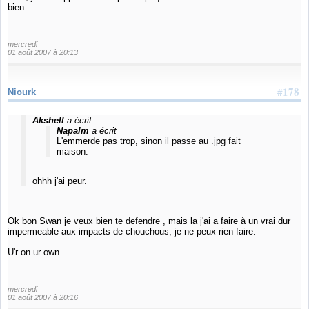
bien...
mercredi
01 août 2007 à 20:13
#178
Niourk
Akshell
a écrit
Napalm
a écrit
L'emmerde pas trop, sinon il passe au .jpg fait
maison.
ohhh j'ai peur.
Ok bon Swan je veux bien te defendre , mais la j'ai a faire à un vrai dur
impermeable aux impacts de chouchous, je ne peux rien faire.
U'r on ur own
mercredi
01 août 2007 à 20:16