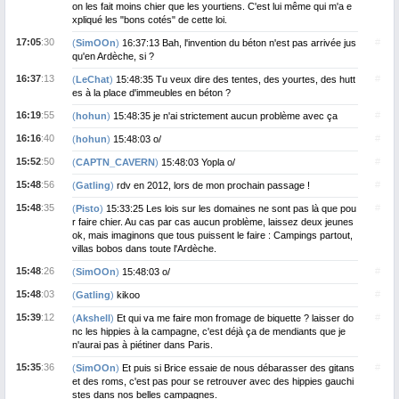
on les fait moins chier que les yourtiens. C'est lui même qui m'a e
xpliqué les "bons cotés" de cette loi.
17:05
:30
#
(
SimOOn
)
16:37:13 Bah, l'invention du béton n'est pas arrivée jus
qu'en Ardèche, si ?
16:37
:13
#
(
LeChat
)
15:48:35 Tu veux dire des tentes, des yourtes, des hutt
es à la place d'immeubles en béton ?
16:19
:55
#
(
hohun
)
15:48:35 je n'ai strictement aucun problème avec ça
16:16
:40
#
(
hohun
)
15:48:03 o/
15:52
:50
#
(
CAPTN_CAVERN
)
15:48:03 Yopla o/
15:48
:56
#
(
Gatling
)
rdv en 2012, lors de mon prochain passage !
15:48
:35
#
(
Pisto
)
15:33:25 Les lois sur les domaines ne sont pas là que pou
r faire chier. Au cas par cas aucun problème, laissez deux jeunes
ok, mais imaginons que tous puissent le faire : Campings partout,
villas bobos dans toute l'Ardèche.
15:48
:26
#
(
SimOOn
)
15:48:03 o/
15:48
:03
#
(
Gatling
)
kikoo
15:39
:12
#
(
Akshell
)
Et qui va me faire mon fromage de biquette ? laisser do
nc les hippies à la campagne, c'est déjà ça de mendiants que je
n'aurai pas à piétiner dans Paris.
15:35
:36
#
(
SimOOn
)
Et puis si Brice essaie de nous débarasser des gitans
et des roms, c'est pas pour se retrouver avec des hippies gauchi
stes dans nos belles campagnes.