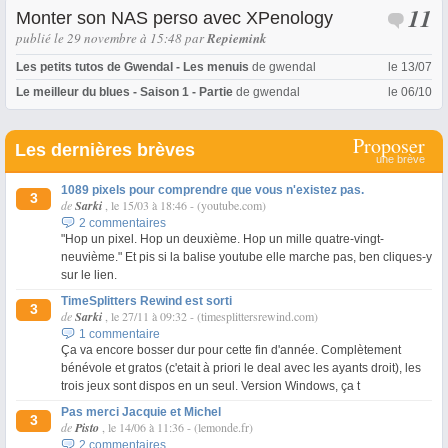
11
Monter son NAS perso avec XPenology
publié le 29 novembre à 15:48
par
Repiemink
Les petits tutos de Gwendal - Les menuis
de
gwendal
le 13/07
Le meilleur du blues - Saison 1 - Partie
de
gwendal
le 06/10
Proposer
Les dernières brèves
une brève
1089 pixels pour comprendre que vous n'existez pas.
3
de
Sarki
, le 15/03 à 18:46
-
(youtube.com)
2 commentaires
"Hop un pixel. Hop un deuxième. Hop un mille quatre-vingt-
neuvième." Et pis si la balise youtube elle marche pas, ben cliques-y
sur le lien.
TimeSplitters Rewind est sorti
3
de
Sarki
, le 27/11 à 09:32
-
(timesplittersrewind.com)
1 commentaire
Ça va encore bosser dur pour cette fin d'année. Complètement
bénévole et gratos (c'etait à priori le deal avec les ayants droit), les
trois jeux sont dispos en un seul. Version Windows, ça t
Pas merci Jacquie et Michel
3
de
Pisto
, le 14/06 à 11:36
-
(lemonde.fr)
2 commentaires