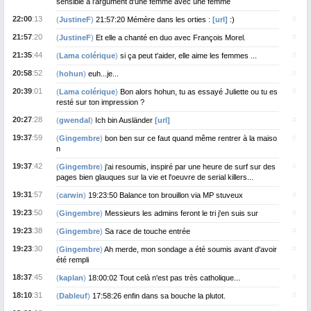
sensible à l'argument d'une femme avec une femme
22:00
:13
#
(
JustineF
)
21:57:20 Mémère dans les orties :
[url]
:)
21:57
:20
#
(
JustineF
)
Et elle a chanté en duo avec François Morel.
21:35
:44
#
(
Lama colérique
)
si ça peut t'aider, elle aime les femmes ...
20:58
:52
#
(
hohun
)
euh...je...
20:39
:01
#
(
Lama colérique
)
Bon alors hohun, tu as essayé Juliette ou tu es
resté sur ton impression ?
20:27
:28
#
(
gwendal
)
Ich bin Ausländer
[url]
19:37
:59
#
(
Gingembre
)
bon ben sur ce faut quand même rentrer à la maiso
n
19:37
:42
#
(
Gingembre
)
j'ai resoumis, inspiré par une heure de surf sur des
pages bien glauques sur la vie et l'oeuvre de serial killers...
19:31
:57
#
(
carwin
)
19:23:50 Balance ton brouillon via MP stuveux
19:23
:50
#
(
Gingembre
)
Messieurs les admins feront le tri j'en suis sur
19:23
:38
#
(
Gingembre
)
Sa race de touche entrée
19:23
:30
#
(
Gingembre
)
Ah merde, mon sondage a été soumis avant d'avoir
été rempli
18:37
:45
#
(
kaplan
)
18:00:02 Tout celà n'est pas très catholique...
18:10
:31
#
(
Dableuf
)
17:58:26 enfin dans sa bouche la plutot.