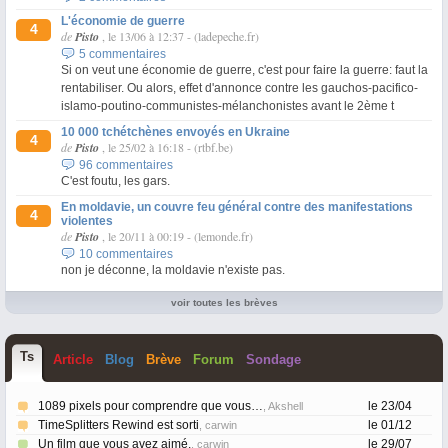
L'économie de guerre
4
de
Pisto
, le 13/06 à 12:37
-
(ladepeche.fr)
5 commentaires
Si on veut une économie de guerre, c'est pour faire la guerre: faut la
rentabiliser. Ou alors, effet d'annonce contre les gauchos-pacifico-
islamo-poutino-communistes-mélanchonistes avant le 2ème t
10 000 tchétchènes envoyés en Ukraine
4
de
Pisto
, le 25/02 à 16:18
-
(rtbf.be)
96 commentaires
C'est foutu, les gars.
En moldavie, un couvre feu général contre des manifestations
4
violentes
de
Pisto
, le 20/11 à 00:19
-
(lemonde.fr)
10 commentaires
non je déconne, la moldavie n'existe pas.
voir toutes les brèves
T
s
Article
Blog
Brève
Forum
Sondage
1089 pixels pour comprendre que vous…
le 23/04
, Akshell
TimeSplitters Rewind est sorti
le 01/12
, carwin
Un film que vous avez aimé.
le 29/07
, carwin