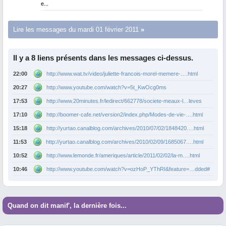
e...
Lire les messages du mardi 01 février 2011
Il y a 8 liens présents dans les messages ci-dessus.
22:00
http://www.wat.tv/video/juliette-francois-morel-memere-….html
20:27
http://www.youtube.com/watch?v=5t_KwOcg0ms
17:53
http://www.20minutes.fr/ledirect/662778/societe-meaux-l…leves
17:10
http://boomer-cafe.net/version2/index.php/Modes-de-vie-….html
15:18
http://yurtao.canalblog.com/archives/2010/07/02/1848420….html
11:53
http://yurtao.canalblog.com/archives/2010/02/09/1685067….html
10:52
http://www.lemonde.fr/ameriques/article/2011/02/02/la-m….html
10:46
http://www.youtube.com/watch?v=ozHoP_YThRI&feature=…dded#
Quand on dit manif', la dernière fois...