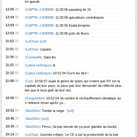
tre gueule.
12:05
:20
#
(
CAPTN_CAVERN
)
11:30:06 parpaing de 15
12:04
:05
#
(
CAPTN_CAVERN
)
11:30:06 apiculteurs ventriloques
12:03
:49
#
(
CAPTN_CAVERN
)
11:30:06 Koala borgnes
12:03
:29
#
(
CAPTN_CAVERN
)
11:30:06 pots de fleurs
11:53
:22
#
(
LeChat
)
[url]
11:51
:08
#
(
LeChat
)
copains
11:30
:06
#
(
Conikafik
)
Salut les
11:22
:16
#
(
Lama colérique
)
le
11:12
:03
#
(
Lama colérique
)
10:52:04 Ouch les titre !
11:08
:08
#
(
Cyp
)
10:56:57 ouais le genre de types qui croient que NY est la
capitale de leur pays, tu peux pas leur demander de réfléchir plus
loin que le bout gelé de leur nez.
10:56
:57
#
(
Gingembre
)
10:52:04 Va vendre le réchauffement climatique au
x redneck texan après ça...
10:52
:04
#
(
SimOOn
)
Tombe la neige :
[url]
10:46
:37
#
(
SimOOn
)
[url]
10:39
:26
#
(
SimOOn
)
Perso, j'ai pas besoin de ça pour glander au boulot
10:14
:32
#
(
LeChat
)
Journée crêpes. Le CE a tué la productivité de la boit