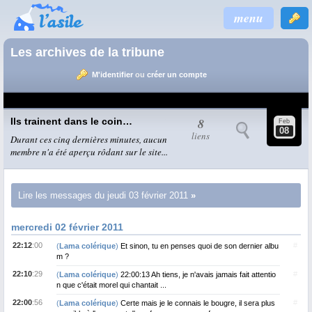
menu
Les archives de la tribune
M'identifier
ou
créer un compte
8
Ils trainent dans le coin…
Feb
08
liens
Durant ces cinq dernières minutes, aucun
membre n'a été aperçu rôdant sur le site...
Lire les messages du jeudi 03 février 2011
mercredi 02 février 2011
22:12
:00
#
(
Lama colérique
)
Et sinon, tu en penses quoi de son dernier albu
m ?
22:10
:29
#
(
Lama colérique
)
22:00:13 Ah tiens, je n'avais jamais fait attentio
n que c'était morel qui chantait ...
22:00
:56
#
(
Lama colérique
)
Certe mais je le connais le bougre, il sera plus