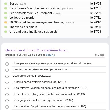
Séries
le 19/04
, Sarki
Des chaines YouTube que vous aimez
le 12/01
, plantmann
Les bons plans jeux du moment
le 25/09
, carwin
Le débat de merde
le 07/11
,
10 000 tchétchènes envoyés en Ukraine
le 20/10
, gwendal
The World of demain
le 29/08
,
Un tread aussi inutile que ses sujets
le 17/08
,
Quand on dit manif', la dernière fois...
proposé le 25 April 22 à 14:38 par
Selune
34 votes
... Une par an, c'est important pour la santé, prescription du docteur
... Sur les dix dernières années, j'en ai fait 4 ou 5
... Les gilets jaunes ! (2018/2019)
... Charlie hebdo c'était la dernière fois. (2015)
... Les retraites, Woerth, on ne touche pas aux retraites ! (2010)
... Les retraites, Fillon, on ne touche pas aux retraites ! (2003)
... Gnégnégné il faut faire barrage, version 1. (2002)
... Les retraites, Juppé, on ne touche pas aux retraites ! (1995)