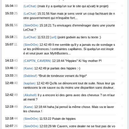
15:34
:00
#
(
LeChat
)
(mais il y a quelqu'un sur le site qui a(vait) le projet)
15:33
:25
#
(
LeChat
)
15:31:56 Nan mais je sens venir un coup fachisant de n
otre gouvernement qui m'inquiète fort...
15:31
:56
#
(
SimOOn
)
15:18:21 Tu envisages d'emménager dans une yourte
LeChat ?
15:18
:21
#
(
LeChat
)
11:53:22
[url]
(point godwin au tiers tu texte :)
15:07
:11
#
(
SimOOn
)
12:42:49 Il me semble qu'il y a jamais eu de sondage s
ur les préférences / contraintes capillaires. Si quelqu'un est inspir
é et veut jouer aux MythBusters...
14:13
:43
#
(
CAPTN_CAVERN
)
12:18:44 "Hippies" Ki Yay mother f*!
13:46
:02
#
(
Kane
)
12:42:49 je parlais des hippies :-)
13:33
:26
#
(
Dableuf
)
*Bruit de tondeuse venant du frigo*
12:49
:40
#
(
kaplan
)
12:42:49 Qu'ils se dénoncent tout de suite. Nous leur ga
rantissons la vie sauve ou du moins une disparition sans douleur.
12:42
:49
#
(
Akshell
)
Il y a encore ici des gens avec des cheveux ? on m'aur
ait menti ?
12:19
:49
#
(
Kane
)
12:18:44 haha j'ai pensé la même chose. Mais va te laver
les cheveux !
12:18
:44
#
(
SimOOn
)
11:53:22 Putain de hippies
12:07
:26
#
(
SimOOn
)
12:03:29 Mr Cavern, votre dealer ne se fout pas de vo