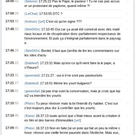
18:00
:02
#
(
Selune
)
17:25:22 Pas le Pape, le pasteur ! Tu ne vas pas accus
er un protestant de papisme, quand même ?!
17:58
:26
#
(
LeChat
)
17:53:55 DTC ?
17:53
:55
#
(
hohun
)
[url]
C'est où qu'on signe ???
17:48
:33
#
(
SimOOn
)
17:10:45 Oui car ça avait été construit avec des maté
riaux locaux et de récupération donc parfaitement respectueux de
l'environnement. Et puis ça s'intégrait parfaitement dans le paysag
e.
17:46
:29
#
(
SimOOn
)
Bordel, il faut que j'arrête de lire les commentaires sur
les sites d'actu
17:25
:22
#
(
Dableuf
)
17:23:31 Mais qu'est-ce qu'il vient faire la le pape, a
c't'heure?
17:23
:31
#
(
gwendal
)
17:21:27 : oui si il ne sont pas pasteurisés
17:21
:27
#
(
Dableuf
)
17:16:01 Meme les yourt bulgares?
17:16
:01
#
(
gwendal
)
j'ai pas trop suivi la conversation, mais je crois que lop
si2 va interdire les yourts
17:10
:55
#
(
Pisto
)
Tu peux rénover mais la loi t'interdit d'y habiter. C'est sur
c'est toujours plus dur à contrôler que les yourts.
17:10
:45
#
(
Kane
)
16:37:13 ouais qu'est que c'était mieux avant la création d
es hlm et des barres d'immeubles
[url]
17:09
:45
#
(
Pisto
)
16:37:13 Non en faite j'ai un pote qui fait un peu la même c
hose: rénove une vieille ferme paumée dans l'Ardèche. Mais eux,