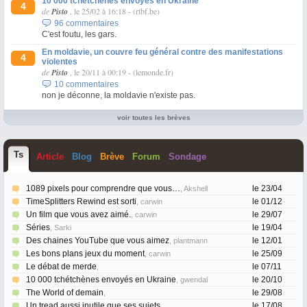
10 000 tchétchènes envoyés en Ukraine
4
de
Pisto
, le 25/02 à 16:18
-
(rtbf.be)
96 commentaires
C'est foutu, les gars.
En moldavie, un couvre feu général contre des manifestations
4
violentes
de
Pisto
, le 20/11 à 00:19
-
(lemonde.fr)
10 commentaires
non je déconne, la moldavie n'existe pas.
voir toutes les brèves
T
s
Article
Blog
Brève
Forum
Sondage
1089 pixels pour comprendre que vous…
le 23/04
, Akshell
TimeSplitters Rewind est sorti
le 01/12
, carwin
Un film que vous avez aimé.
le 29/07
, carwin
Séries
le 19/04
, Sarki
Des chaines YouTube que vous aimez
le 12/01
, plantmann
Les bons plans jeux du moment
le 25/09
, carwin
Le débat de merde
le 07/11
,
10 000 tchétchènes envoyés en Ukraine
le 20/10
, gwendal
The World of demain
le 29/08
,
Un tread aussi inutile que ses sujets
le 17/08
,