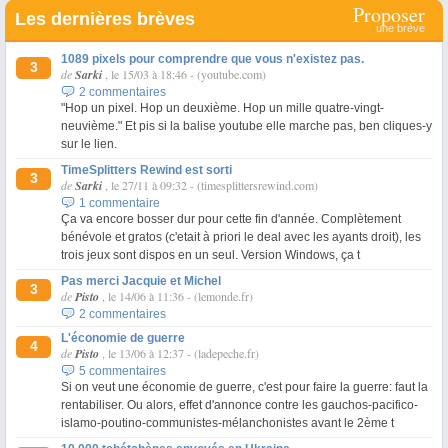
Proposer
Les dernières brèves
une brève
1089 pixels pour comprendre que vous n'existez pas.
3
de
Sarki
, le 15/03 à 18:46
-
(youtube.com)
2 commentaires
"Hop un pixel. Hop un deuxième. Hop un mille quatre-vingt-
neuvième." Et pis si la balise youtube elle marche pas, ben cliques-y
sur le lien.
TimeSplitters Rewind est sorti
3
de
Sarki
, le 27/11 à 09:32
-
(timesplittersrewind.com)
1 commentaire
Ça va encore bosser dur pour cette fin d'année. Complètement
bénévole et gratos (c'etait à priori le deal avec les ayants droit), les
trois jeux sont dispos en un seul. Version Windows, ça t
Pas merci Jacquie et Michel
3
de
Pisto
, le 14/06 à 11:36
-
(lemonde.fr)
2 commentaires
L'économie de guerre
4
de
Pisto
, le 13/06 à 12:37
-
(ladepeche.fr)
5 commentaires
Si on veut une économie de guerre, c'est pour faire la guerre: faut la
rentabiliser. Ou alors, effet d'annonce contre les gauchos-pacifico-
islamo-poutino-communistes-mélanchonistes avant le 2ème t