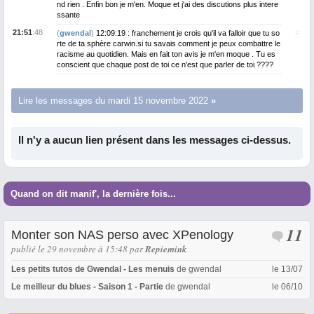
nd rien . Enfin bon je m'en. Moque et j'ai des discutions plus intere
ssante
21:51
:48
#
(
gwendal
)
12:09:19 : franchement je crois qu'il va falloir que tu so
rte de ta sphère carwin.si tu savais comment je peux combattre le
racisme au quotidien. Mais en fait ton avis je m'en moque . Tu es
conscient que chaque post de toi ce n'est que parler de toi ????
Lire les messages du mardi 15 novembre 2022
Il n'y a aucun lien présent dans les messages ci-dessus.
Quand on dit manif', la dernière fois...
11
Monter son NAS perso avec XPenology
publié le 29 novembre à 15:48
par
Repiemink
Les petits tutos de Gwendal - Les menuis
de
gwendal
le 13/07
Le meilleur du blues - Saison 1 - Partie
de
gwendal
le 06/10