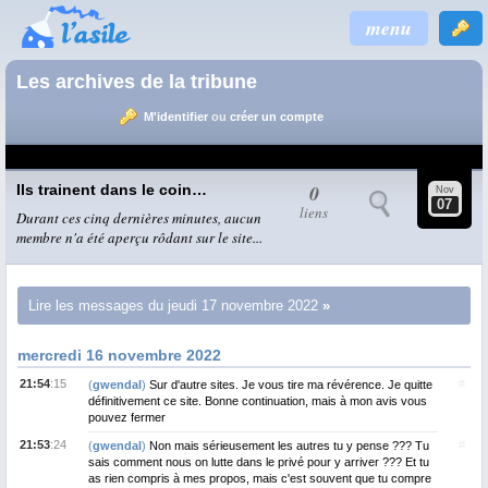
menu
Les archives de la tribune
M'identifier
ou
créer un compte
0
Ils trainent dans le coin…
Nov
07
liens
Durant ces cinq dernières minutes, aucun
membre n'a été aperçu rôdant sur le site...
Lire les messages du jeudi 17 novembre 2022
mercredi 16 novembre 2022
21:54
:15
#
(
gwendal
)
Sur d'autre sites. Je vous tire ma révérence. Je quitte
définitivement ce site. Bonne continuation, mais à mon avis vous
pouvez fermer
21:53
:24
#
(
gwendal
)
Non mais sérieusement les autres tu y pense ??? Tu
sais comment nous on lutte dans le privé pour y arriver ??? Et tu
as rien compris à mes propos, mais c'est souvent que tu compre