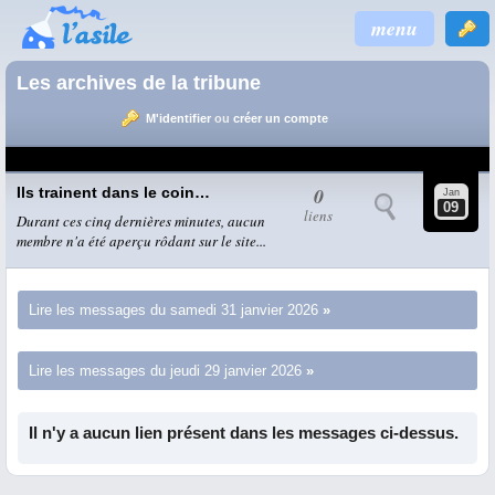
menu
Les archives de la tribune
M'identifier
ou
créer un compte
0
Ils trainent dans le coin…
Jan
09
liens
Durant ces cinq dernières minutes, aucun
membre n'a été aperçu rôdant sur le site...
Lire les messages du samedi 31 janvier 2026
Lire les messages du jeudi 29 janvier 2026
Il n'y a aucun lien présent dans les messages ci-dessus.