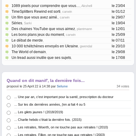
1089 pixels pour comprendre que vous…
le 23/04
, Akshell
TimeSplitters Rewind est sorti
le 01/12
, carwin
Un film que vous avez aimé.
le 29/07
, carwin
Séries
le 19/04
, Sarki
Des chaines YouTube que vous aimez
le 12/01
, plantmann
Les bons plans jeux du moment
le 25/09
, carwin
Le débat de merde
le 07/11
,
10 000 tchétchènes envoyés en Ukraine
le 20/10
, gwendal
The World of demain
le 29/08
,
Un tread aussi inutile que ses sujets
le 17/08
,
Quand on dit manif', la dernière fois...
proposé le 25 April 22 à 14:38 par
Selune
34 votes
... Une par an, c'est important pour la santé, prescription du docteur
... Sur les dix dernières années, j'en ai fait 4 ou 5
... Les gilets jaunes ! (2018/2019)
... Charlie hebdo c'était la dernière fois. (2015)
... Les retraites, Woerth, on ne touche pas aux retraites ! (2010)
... Les retraites, Fillon, on ne touche pas aux retraites ! (2003)