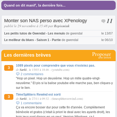
Quand on dit manif', la dernière fois...
11
Monter son NAS perso avec XPenology
publié le 29 novembre à 15:48
par
Repiemink
Les petits tutos de Gwendal - Les menuis
de
gwendal
le 13/07
Le meilleur du blues - Saison 1 - Partie
de
gwendal
le 06/10
Proposer
Les dernières brèves
une brève
1089 pixels pour comprendre que vous n'existez pas.
3
de
Sarki
, le 15/03 à 18:46
-
(youtube.com)
2 commentaires
"Hop un pixel. Hop un deuxième. Hop un mille quatre-vingt-
neuvième." Et pis si la balise youtube elle marche pas, ben cliques-y
sur le lien.
TimeSplitters Rewind est sorti
3
de
Sarki
, le 27/11 à 09:32
-
(timesplittersrewind.com)
1 commentaire
Ça va encore bosser dur pour cette fin d'année. Complètement
bénévole et gratos (c'etait à priori le deal avec les ayants droit), les
trois jeux sont dispos en un seul. Version Windows, ça t