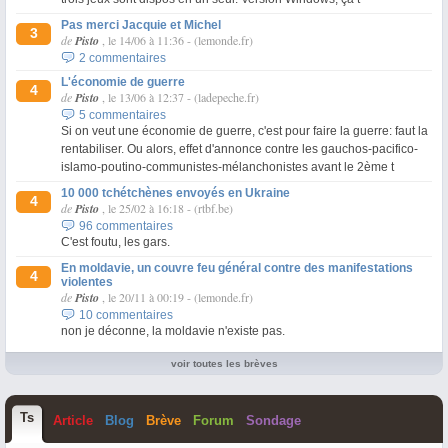
Pas merci Jacquie et Michel
3
de
Pisto
, le 14/06 à 11:36
-
(lemonde.fr)
2 commentaires
L'économie de guerre
4
de
Pisto
, le 13/06 à 12:37
-
(ladepeche.fr)
5 commentaires
Si on veut une économie de guerre, c'est pour faire la guerre: faut la
rentabiliser. Ou alors, effet d'annonce contre les gauchos-pacifico-
islamo-poutino-communistes-mélanchonistes avant le 2ème t
10 000 tchétchènes envoyés en Ukraine
4
de
Pisto
, le 25/02 à 16:18
-
(rtbf.be)
96 commentaires
C'est foutu, les gars.
En moldavie, un couvre feu général contre des manifestations
4
violentes
de
Pisto
, le 20/11 à 00:19
-
(lemonde.fr)
10 commentaires
non je déconne, la moldavie n'existe pas.
voir toutes les brèves
T
s
Article
Blog
Brève
Forum
Sondage