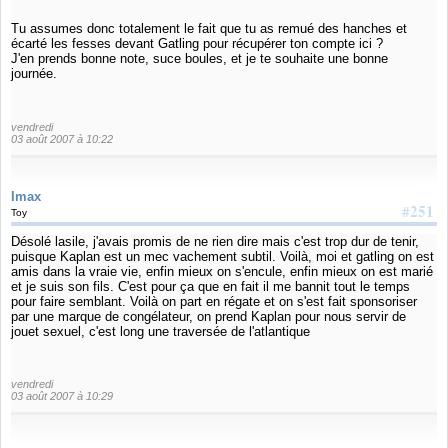
Tu assumes donc totalement le fait que tu as remué des hanches et
écarté les fesses devant Gatling pour récupérer ton compte ici ?
J'en prends bonne note, suce boules, et je te souhaite une bonne
journée.
vendredi
03 août 2007 à 10:22
Imax
#251
Toy
Désolé lasile, j'avais promis de ne rien dire mais c'est trop dur de tenir,
puisque Kaplan est un mec vachement subtil. Voilà, moi et gatling on est
amis dans la vraie vie, enfin mieux on s'encule, enfin mieux on est marié
et je suis son fils. C'est pour ça que en fait il me bannit tout le temps
pour faire semblant. Voilà on part en régate et on s'est fait sponsoriser
par une marque de congélateur, on prend Kaplan pour nous servir de
jouet sexuel, c'est long une traversée de l'atlantique
vendredi
03 août 2007 à 10:29