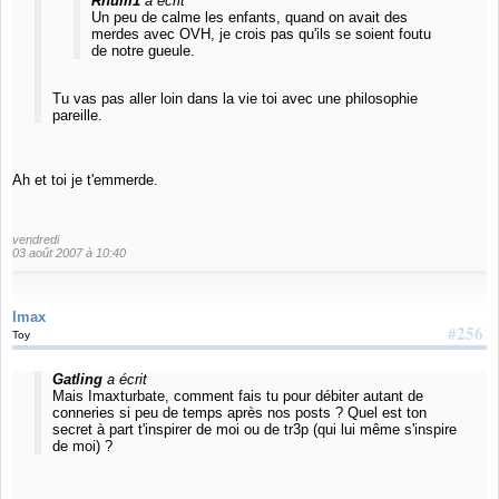
Rhum1
a écrit
Un peu de calme les enfants, quand on avait des
merdes avec OVH, je crois pas qu'ils se soient foutu
de notre gueule.
Tu vas pas aller loin dans la vie toi avec une philosophie
pareille.
Ah et toi je t'emmerde.
vendredi
03 août 2007 à 10:40
Imax
#256
Toy
Gatling
a écrit
Mais Imaxturbate, comment fais tu pour débiter autant de
conneries si peu de temps après nos posts ? Quel est ton
secret à part t'inspirer de moi ou de tr3p (qui lui même s'inspire
de moi) ?