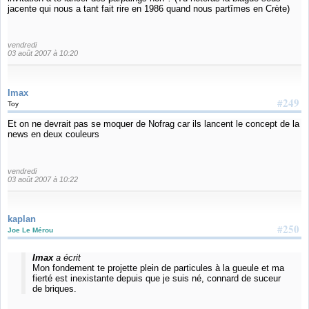
jacente qui nous a tant fait rire en 1986 quand nous partîmes en Crète)
vendredi
03 août 2007 à 10:20
Imax
#249
Toy
Et on ne devrait pas se moquer de Nofrag car ils lancent le concept de la
news en deux couleurs
vendredi
03 août 2007 à 10:22
kaplan
#250
Joe Le Mérou
Imax
a écrit
Mon fondement te projette plein de particules à la gueule et ma
fierté est inexistante depuis que je suis né, connard de suceur
de briques.