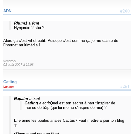
#260
ADN
Rhum1
a écrit
Nynjardin ? stoi ?
Alors ça c'est vil et petit. Puisque c'est comme ça je me casse de
l'internet multimédia !
vendredi
03 août 2007 à 11:06
Gatling
#261
Luxator
Napalm
a écrit
Gatling
a écrit
Quel est ton secret à part t'inspirer de
moi ou de tr3p (qui lui même s'inspire de moi) ?
Elle aime les boules anales Cactus? Faut mettre à jour ton blog
:p
(Sinon merci pour ce titre).