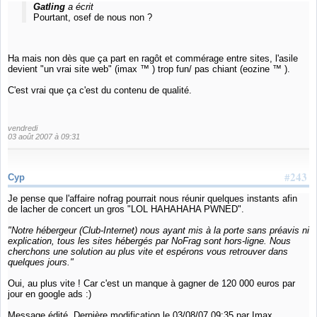
Gatling
a écrit
Pourtant, osef de nous non ?
Ha mais non dès que ça part en ragôt et commérage entre sites, l'asile
devient "un vrai site web" (imax ™ ) trop fun/ pas chiant (eozine ™ ).
C'est vrai que ça c'est du contenu de qualité.
vendredi
03 août 2007 à 09:31
#243
Cyp
Je pense que l'affaire nofrag pourrait nous réunir quelques instants afin
de lacher de concert un gros "LOL HAHAHAHA PWNED".
"Notre hébergeur (Club-Internet) nous ayant mis à la porte sans préavis ni
explication, tous les sites hébergés par NoFrag sont hors-ligne. Nous
cherchons une solution au plus vite et espérons vous retrouver dans
quelques jours."
Oui, au plus vite ! Car c'est un manque à gagner de 120 000 euros par
jour en google ads :)
Message édité. Dernière modification le 03/08/07 09:35 par Imax