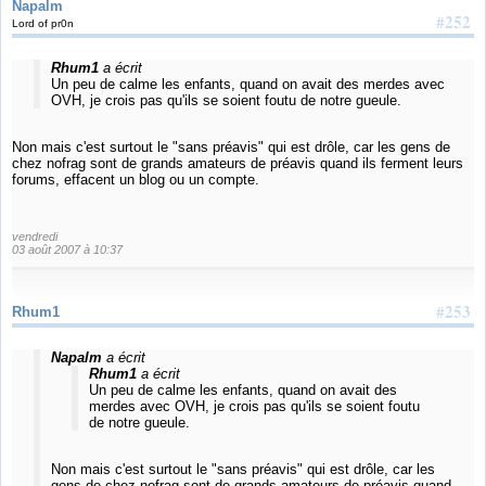
Napalm
#252
Lord of pr0n
Rhum1
a écrit
Un peu de calme les enfants, quand on avait des merdes avec
OVH, je crois pas qu'ils se soient foutu de notre gueule.
Non mais c'est surtout le "sans préavis" qui est drôle, car les gens de
chez nofrag sont de grands amateurs de préavis quand ils ferment leurs
forums, effacent un blog ou un compte.
vendredi
03 août 2007 à 10:37
#253
Rhum1
Napalm
a écrit
Rhum1
a écrit
Un peu de calme les enfants, quand on avait des
merdes avec OVH, je crois pas qu'ils se soient foutu
de notre gueule.
Non mais c'est surtout le "sans préavis" qui est drôle, car les
gens de chez nofrag sont de grands amateurs de préavis quand