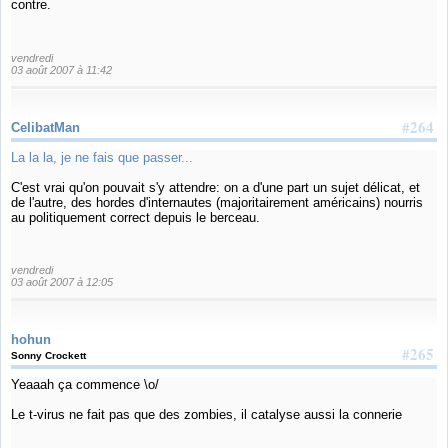
contre.
vendredi
03 août 2007 à 11:42
#264
CelibatMan
La la la, je ne fais que passer...
C'est vrai qu'on pouvait s'y attendre: on a d'une part un sujet délicat, et
de l'autre, des hordes d'internautes (majoritairement américains) nourris
au politiquement correct depuis le berceau.
vendredi
03 août 2007 à 12:05
hohun
#265
Sonny Crockett
Yeaaah ça commence \o/
Le t-virus ne fait pas que des zombies, il catalyse aussi la connerie