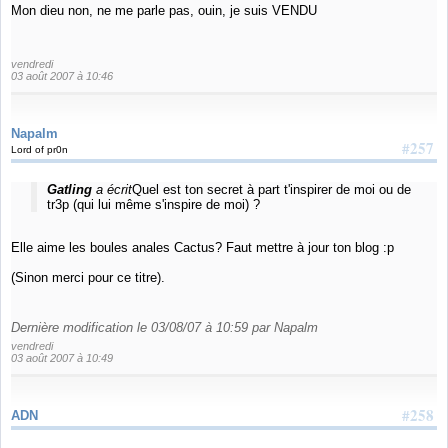
Mon dieu non, ne me parle pas, ouin, je suis VENDU
vendredi
03 août 2007 à 10:46
Napalm
#257
Lord of pr0n
Gatling
a écrit
Quel est ton secret à part t'inspirer de moi ou de
tr3p (qui lui même s'inspire de moi) ?
Elle aime les boules anales Cactus? Faut mettre à jour ton blog :p
(Sinon merci pour ce titre).
Dernière modification le 03/08/07 à 10:59 par Napalm
vendredi
03 août 2007 à 10:49
#258
ADN