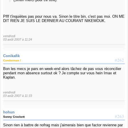
Pfff t'inquiètes pas pour nous va. Sinon le titre bin, c'est pas moi. ON ME
DIT RIEN JE SUIS LE DERNIER AU COURANT NIKEMOUK.
vendredi
03 août 2007 à 11:24
Conikafik
#262
Condorman !
Bon les mecs je pars en week-end alors tâchez de pas vous réconcilier
pendant mon absence surtout ok ? Je compte sur vous hein Imax et
Kaplan.
vendredi
03 août 2007 à 11:33
hohun
#263
Sonny Crockett
Sinon rien à battre de nofrag mais j'aimerais bien que factor revienne par