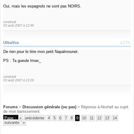
Oui, mais les espagnols ne sont pas NOIRS.
vendredi
03 août 2007 à 12:48
#270
UltraVox
De rien pour le titre mon petit Napalmounet.
PS : Ta gueule Imax_
vendredi
03 août 2007 à 13:26
Forums
>
Discussion générale (ou pas)
> Réponse à Akshell au sujet
de mon banissement.
Page :
«
précédente
4
5
6
7
8
9
10
11
12
13
14
suivante
»