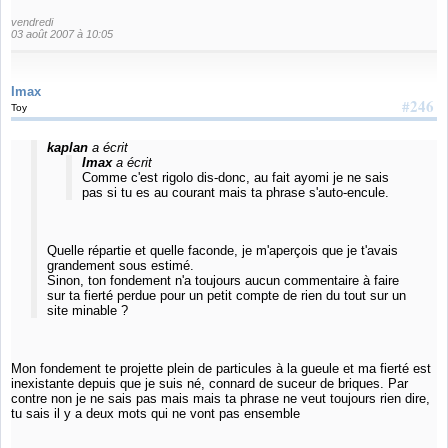
vendredi
03 août 2007 à 10:05
Imax
#246
Toy
kaplan
a écrit
Imax
a écrit
Comme c'est rigolo dis-donc, au fait ayomi je ne sais
pas si tu es au courant mais ta phrase s'auto-encule.
Quelle répartie et quelle faconde, je m'aperçois que je t'avais
grandement sous estimé.
Sinon, ton fondement n'a toujours aucun commentaire à faire
sur ta fierté perdue pour un petit compte de rien du tout sur un
site minable ?
Mon fondement te projette plein de particules à la gueule et ma fierté est
inexistante depuis que je suis né, connard de suceur de briques. Par
contre non je ne sais pas mais mais ta phrase ne veut toujours rien dire,
tu sais il y a deux mots qui ne vont pas ensemble