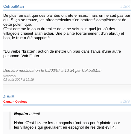
#268
CelibatMan
De plus, on sait que des plaintes ont été émises, mais on ne sait pas par
qui. Si ça se trouve, les afroaméricains s'en brattent* complètement de
cette polémique.
C'est comme le coup du trailer de je ne sais plus quel jeu où des
villageois criaient allah akbar. Une plainte (certainement d'un abruti) et
hop, le truc a été supprimé...
*Du verbe "bratter": action de mettre un bras dans l'anus d'une autre
personne. Voir Fister.
Dernière modification le 03/08/07 à 13:34 par CelibatMan
vendredi
03 août 2007 à 12:19
JiHeM
#269
Captain Obvious
Napalm
a écrit
Haha. C'est bizarre les espagnols n'ont pas porté plainte pour
les villageois qui gueulaient en espagnol de resident evil 4.