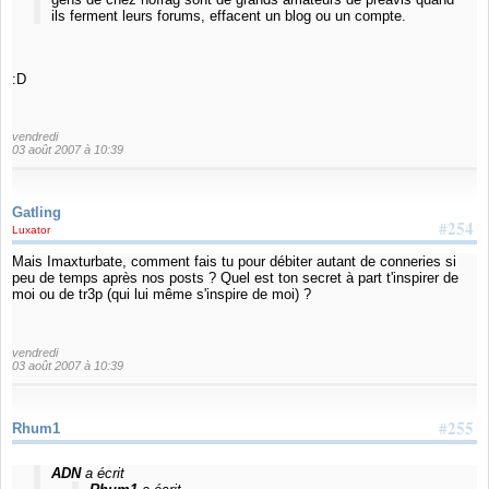
ils ferment leurs forums, effacent un blog ou un compte.
:D
vendredi
03 août 2007 à 10:39
Gatling
#254
Luxator
Mais Imaxturbate, comment fais tu pour débiter autant de conneries si
peu de temps après nos posts ? Quel est ton secret à part t'inspirer de
moi ou de tr3p (qui lui même s'inspire de moi) ?
vendredi
03 août 2007 à 10:39
#255
Rhum1
ADN
a écrit