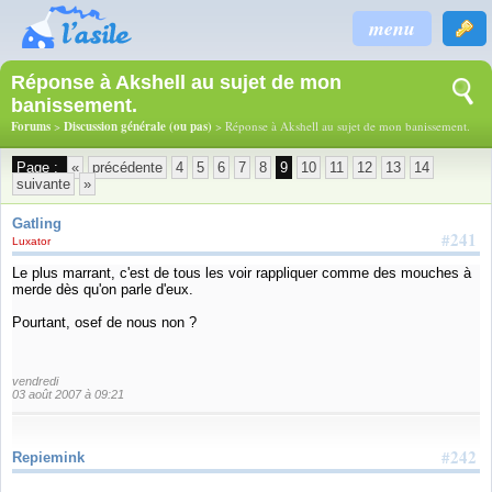
menu
Réponse à Akshell au sujet de mon
banissement.
Forums
>
Discussion générale (ou pas)
> Réponse à Akshell au sujet de mon banissement.
Page :
«
précédente
4
5
6
7
8
9
10
11
12
13
14
suivante
»
Gatling
#241
Luxator
Le plus marrant, c'est de tous les voir rappliquer comme des mouches à
merde dès qu'on parle d'eux.
Pourtant, osef de nous non ?
vendredi
03 août 2007 à 09:21
#242
Repiemink