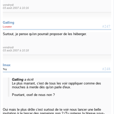
vendredi
03 août 2007 à 10:16
Gatling
#247
Luxator
Surtout, je pense qu'on pourrait proposer de les héberger.
vendredi
03 août 2007 à 10:18
Imax
#248
Toy
Gatling
a écrit
Le plus marrant, c'est de tous les voir rappliquer comme des
mouches à merde dès qu'on parle d'eux.
Pourtant, osef de nous non ?
Oui mais le plus drôle c'est surtout de te voir nous lancer une belle
invitation à te lancer des parpaings non ? (Tu noteras la blague sous-