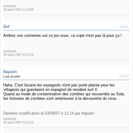
vendredi
03 août 2007 à 12:06
#266
Def
Arrêtez vos conneries sur ce jeu vous, ce sujet n'est pas là pour ça !
vendredi
03 août 2007 à 12:10
Napalm
#267
Lord of pr0n
Haha. C'est bizarre les espagnols n'ont pas porté plainte pour les
villageois qui gueulaient en espagnol de resident evil 4.
Quand au mode de contamination des zombies qui ressemble au Sida,
les histoires de zombies sont antérieures à la découverte du virus...
Dernière modification le 03/08/07 à 12:14 par Napalm
vendredi
03 août 2007 à 12:13