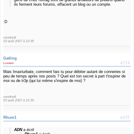
ils ferment leurs forums, effacent un blog ou un compte.
:D
vendredi
03 août 2007 à 10:39
Gatling
#254
Luxator
Mais Imaxturbate, comment fais tu pour débiter autant de conneries si
peu de temps après nos posts ? Quel est ton secret à part t'inspirer de
moi ou de tr3p (qui lui même s'inspire de moi) ?
vendredi
03 août 2007 à 10:39
#255
Rhum1
ADN
a écrit