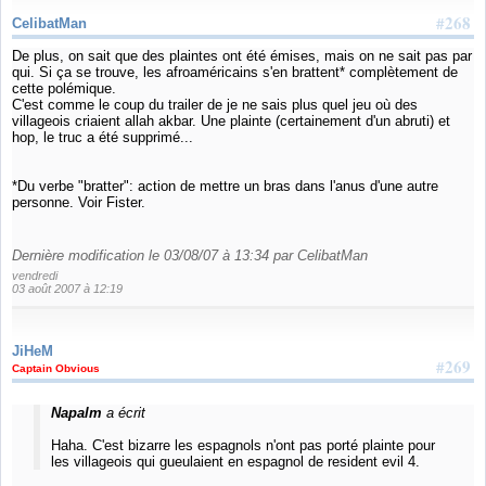
#268
CelibatMan
De plus, on sait que des plaintes ont été émises, mais on ne sait pas par
qui. Si ça se trouve, les afroaméricains s'en brattent* complètement de
cette polémique.
C'est comme le coup du trailer de je ne sais plus quel jeu où des
villageois criaient allah akbar. Une plainte (certainement d'un abruti) et
hop, le truc a été supprimé...
*Du verbe "bratter": action de mettre un bras dans l'anus d'une autre
personne. Voir Fister.
Dernière modification le 03/08/07 à 13:34 par CelibatMan
vendredi
03 août 2007 à 12:19
JiHeM
#269
Captain Obvious
Napalm
a écrit
Haha. C'est bizarre les espagnols n'ont pas porté plainte pour
les villageois qui gueulaient en espagnol de resident evil 4.