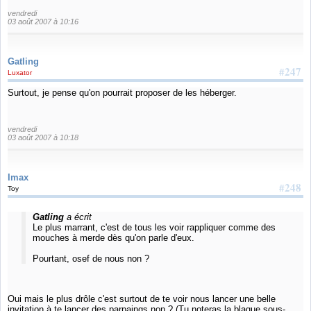
vendredi
03 août 2007 à 10:16
Gatling
#247
Luxator
Surtout, je pense qu'on pourrait proposer de les héberger.
vendredi
03 août 2007 à 10:18
Imax
#248
Toy
Gatling
a écrit
Le plus marrant, c'est de tous les voir rappliquer comme des
mouches à merde dès qu'on parle d'eux.
Pourtant, osef de nous non ?
Oui mais le plus drôle c'est surtout de te voir nous lancer une belle
invitation à te lancer des parpaings non ? (Tu noteras la blague sous-