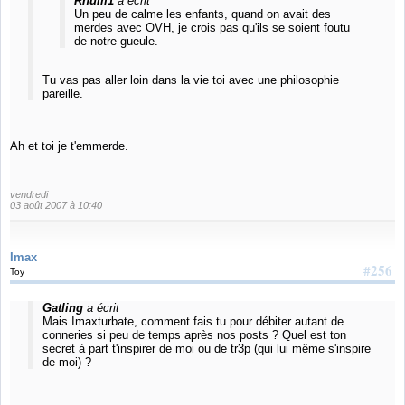
Rhum1
a écrit
Un peu de calme les enfants, quand on avait des
merdes avec OVH, je crois pas qu'ils se soient foutu
de notre gueule.
Tu vas pas aller loin dans la vie toi avec une philosophie
pareille.
Ah et toi je t'emmerde.
vendredi
03 août 2007 à 10:40
Imax
#256
Toy
Gatling
a écrit
Mais Imaxturbate, comment fais tu pour débiter autant de
conneries si peu de temps après nos posts ? Quel est ton
secret à part t'inspirer de moi ou de tr3p (qui lui même s'inspire
de moi) ?