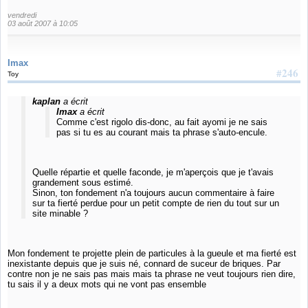
vendredi
03 août 2007 à 10:05
Imax
#246
Toy
kaplan
a écrit
Imax
a écrit
Comme c'est rigolo dis-donc, au fait ayomi je ne sais
pas si tu es au courant mais ta phrase s'auto-encule.
Quelle répartie et quelle faconde, je m'aperçois que je t'avais
grandement sous estimé.
Sinon, ton fondement n'a toujours aucun commentaire à faire
sur ta fierté perdue pour un petit compte de rien du tout sur un
site minable ?
Mon fondement te projette plein de particules à la gueule et ma fierté est
inexistante depuis que je suis né, connard de suceur de briques. Par
contre non je ne sais pas mais mais ta phrase ne veut toujours rien dire,
tu sais il y a deux mots qui ne vont pas ensemble