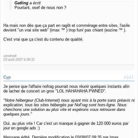
Gatling
a écrit
Pourtant, osef de nous non ?
Ha mais non dès que ça part en ragôt et commérage entre sites, l'asile
devient "un vrai site web" (imax ™ ) trop fun/ pas chiant (eozine ™ ).
C'est vrai que ça c'est du contenu de qualité.
vendredi
03 août 2007 à 09:31
#243
Cyp
Je pense que l'affaire nofrag pourrait nous réunir quelques instants afin
de lacher de concert un gros "LOL HAHAHAHA PWNED".
"Notre hébergeur (Club-Internet) nous ayant mis à la porte sans préavis ni
explication, tous les sites hébergés par NoFrag sont hors-ligne. Nous
cherchons une solution au plus vite et espérons vous retrouver dans
quelques jours."
Oui, au plus vite ! Car c'est un manque à gagner de 120 000 euros par
jour en google ads :)
Message édité. Dernière modification le 03/08/07 09:35 par Imax