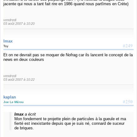
jacente qui nous a tant fait rire en 1986 quand nous partîmes en Crète)
vendredi
03 août 2007 à 10:20
Imax
#249
Toy
Et on ne devrait pas se moquer de Nofrag car ils lancent le concept de la
news en deux couleurs
vendredi
03 août 2007 à 10:22
kaplan
#250
Joe Le Mérou
Imax
a écrit
Mon fondement te projette plein de particules à la gueule et ma
fierté est inexistante depuis que je suis né, connard de suceur
de briques.