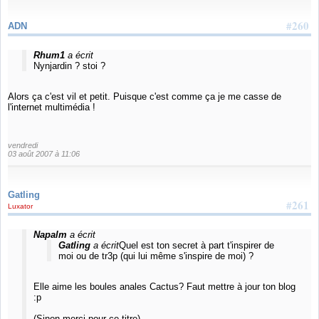
#260
ADN
Rhum1
a écrit
Nynjardin ? stoi ?
Alors ça c'est vil et petit. Puisque c'est comme ça je me casse de
l'internet multimédia !
vendredi
03 août 2007 à 11:06
Gatling
#261
Luxator
Napalm
a écrit
Gatling
a écrit
Quel est ton secret à part t'inspirer de
moi ou de tr3p (qui lui même s'inspire de moi) ?
Elle aime les boules anales Cactus? Faut mettre à jour ton blog
:p
(Sinon merci pour ce titre).