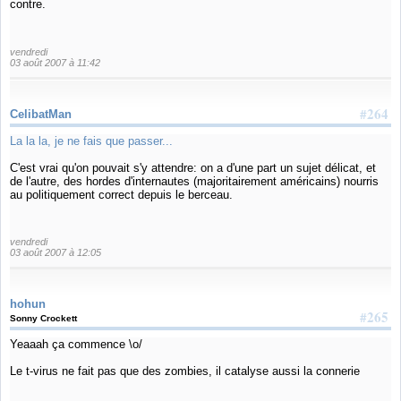
contre.
vendredi
03 août 2007 à 11:42
#264
CelibatMan
La la la, je ne fais que passer...
C'est vrai qu'on pouvait s'y attendre: on a d'une part un sujet délicat, et
de l'autre, des hordes d'internautes (majoritairement américains) nourris
au politiquement correct depuis le berceau.
vendredi
03 août 2007 à 12:05
hohun
#265
Sonny Crockett
Yeaaah ça commence \o/
Le t-virus ne fait pas que des zombies, il catalyse aussi la connerie