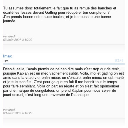
Tu assumes donc totalement le fait que tu as remué des hanches et
écarté les fesses devant Gatling pour récupérer ton compte ici ?
J'en prends bonne note, suce boules, et je te souhaite une bonne
journée.
vendredi
03 août 2007 à 10:22
Imax
#251
Toy
Désolé lasile, j'avais promis de ne rien dire mais c'est trop dur de tenir,
puisque Kaplan est un mec vachement subtil. Voilà, moi et gatling on est
amis dans la vraie vie, enfin mieux on s'encule, enfin mieux on est marié
et je suis son fils. C'est pour ça que en fait il me bannit tout le temps
pour faire semblant. Voilà on part en régate et on s'est fait sponsoriser
par une marque de congélateur, on prend Kaplan pour nous servir de
jouet sexuel, c'est long une traversée de l'atlantique
vendredi
03 août 2007 à 10:29