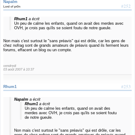
Napalm
#252
Lord of pr0n
Rhum1
a écrit
Un peu de calme les enfants, quand on avait des merdes avec
OVH, je crois pas qu'ils se soient foutu de notre gueule.
Non mais c'est surtout le "sans préavis" qui est drôle, car les gens de
chez nofrag sont de grands amateurs de préavis quand ils ferment leurs
forums, effacent un blog ou un compte.
vendredi
03 août 2007 à 10:37
#253
Rhum1
Napalm
a écrit
Rhum1
a écrit
Un peu de calme les enfants, quand on avait des
merdes avec OVH, je crois pas qu'ils se soient foutu
de notre gueule.
Non mais c'est surtout le "sans préavis" qui est drôle, car les
gens de chez nofrag sont de grands amateurs de préavis quand