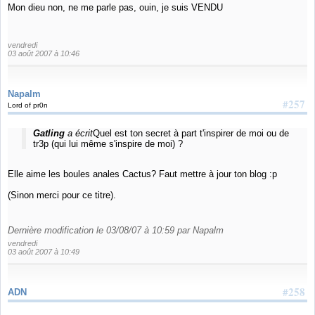
Mon dieu non, ne me parle pas, ouin, je suis VENDU
vendredi
03 août 2007 à 10:46
Napalm
#257
Lord of pr0n
Gatling
a écrit
Quel est ton secret à part t'inspirer de moi ou de
tr3p (qui lui même s'inspire de moi) ?
Elle aime les boules anales Cactus? Faut mettre à jour ton blog :p
(Sinon merci pour ce titre).
Dernière modification le 03/08/07 à 10:59 par Napalm
vendredi
03 août 2007 à 10:49
#258
ADN