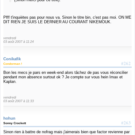
Pfff t'inquiètes pas pour nous va. Sinon le titre bin, c'est pas moi. ON ME
DIT RIEN JE SUIS LE DERNIER AU COURANT NIKEMOUK.
vendredi
03 août 2007 à 11:24
Conikafik
#262
Condorman !
Bon les mecs je pars en week-end alors tâchez de pas vous réconcilier
pendant mon absence surtout ok ? Je compte sur vous hein Imax et
Kaplan.
vendredi
03 août 2007 à 11:33
hohun
#263
Sonny Crockett
Sinon rien à battre de nofrag mais j'aimerais bien que factor revienne par