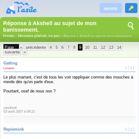
menu
Réponse à Akshell au sujet de mon
banissement.
Forums
>
Discussion générale (ou pas)
> Réponse à Akshell au sujet de mon banissement.
Page :
«
précédente
4
5
6
7
8
9
10
11
12
13
14
suivante
»
Gatling
#241
Luxator
Le plus marrant, c'est de tous les voir rappliquer comme des mouches à
merde dès qu'on parle d'eux.
Pourtant, osef de nous non ?
vendredi
03 août 2007 à 09:21
#242
Repiemink