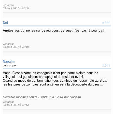
vendredi
03 août 2007 à 12:06
#266
Def
Arrêtez vos conneries sur ce jeu vous, ce sujet n'est pas là pour ça !
vendredi
03 août 2007 à 12:10
Napalm
#267
Lord of pr0n
Haha. C'est bizarre les espagnols n'ont pas porté plainte pour les
villageois qui gueulaient en espagnol de resident evil 4.
Quand au mode de contamination des zombies qui ressemble au Sida,
les histoires de zombies sont antérieures à la découverte du virus...
Dernière modification le 03/08/07 à 12:14 par Napalm
vendredi
03 août 2007 à 12:13