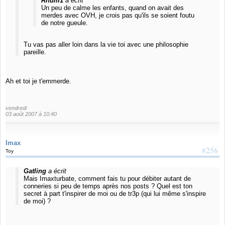
Rhum1
a écrit
Un peu de calme les enfants, quand on avait des
merdes avec OVH, je crois pas qu'ils se soient foutu
de notre gueule.
Tu vas pas aller loin dans la vie toi avec une philosophie
pareille.
Ah et toi je t'emmerde.
vendredi
03 août 2007 à 10:40
Imax
#256
Toy
Gatling
a écrit
Mais Imaxturbate, comment fais tu pour débiter autant de
conneries si peu de temps après nos posts ? Quel est ton
secret à part t'inspirer de moi ou de tr3p (qui lui même s'inspire
de moi) ?