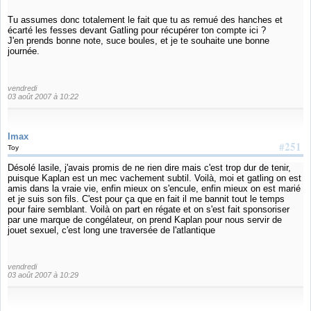
Tu assumes donc totalement le fait que tu as remué des hanches et
écarté les fesses devant Gatling pour récupérer ton compte ici ?
J'en prends bonne note, suce boules, et je te souhaite une bonne
journée.
vendredi
03 août 2007 à 10:22
Imax
#251
Toy
Désolé lasile, j'avais promis de ne rien dire mais c'est trop dur de tenir,
puisque Kaplan est un mec vachement subtil. Voilà, moi et gatling on est
amis dans la vraie vie, enfin mieux on s'encule, enfin mieux on est marié
et je suis son fils. C'est pour ça que en fait il me bannit tout le temps
pour faire semblant. Voilà on part en régate et on s'est fait sponsoriser
par une marque de congélateur, on prend Kaplan pour nous servir de
jouet sexuel, c'est long une traversée de l'atlantique
vendredi
03 août 2007 à 10:29