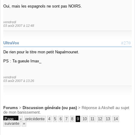
Oui, mais les espagnols ne sont pas NOIRS.
vendredi
03 août 2007 à 12:48
#270
UltraVox
De rien pour le titre mon petit Napalmounet.
PS : Ta gueule Imax_
vendredi
03 août 2007 à 13:26
Forums
>
Discussion générale (ou pas)
> Réponse à Akshell au sujet
de mon banissement.
Page :
«
précédente
4
5
6
7
8
9
10
11
12
13
14
suivante
»