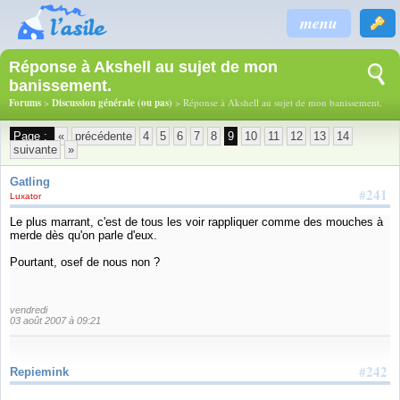
menu
Réponse à Akshell au sujet de mon
banissement.
Forums
>
Discussion générale (ou pas)
> Réponse à Akshell au sujet de mon banissement.
Page :
«
précédente
4
5
6
7
8
9
10
11
12
13
14
suivante
»
Gatling
#241
Luxator
Le plus marrant, c'est de tous les voir rappliquer comme des mouches à
merde dès qu'on parle d'eux.
Pourtant, osef de nous non ?
vendredi
03 août 2007 à 09:21
#242
Repiemink