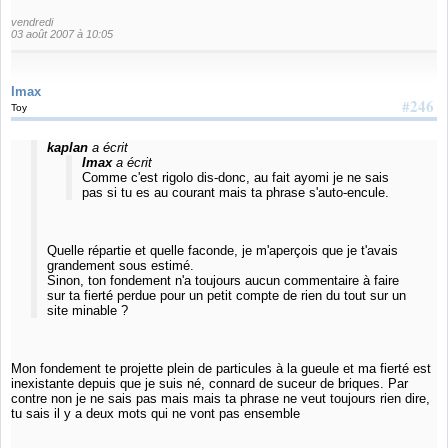
vendredi
03 août 2007 à 10:05
Imax
#246
Toy
kaplan
a écrit
Imax
a écrit
Comme c'est rigolo dis-donc, au fait ayomi je ne sais
pas si tu es au courant mais ta phrase s'auto-encule.
Quelle répartie et quelle faconde, je m'aperçois que je t'avais
grandement sous estimé.
Sinon, ton fondement n'a toujours aucun commentaire à faire
sur ta fierté perdue pour un petit compte de rien du tout sur un
site minable ?
Mon fondement te projette plein de particules à la gueule et ma fierté est
inexistante depuis que je suis né, connard de suceur de briques. Par
contre non je ne sais pas mais mais ta phrase ne veut toujours rien dire,
tu sais il y a deux mots qui ne vont pas ensemble