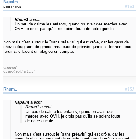
Napalm
#252
Lord of pr0n
Rhum1
a écrit
Un peu de calme les enfants, quand on avait des merdes avec
OVH, je crois pas qu'ils se soient foutu de notre gueule.
Non mais c'est surtout le "sans préavis" qui est drôle, car les gens de
chez nofrag sont de grands amateurs de préavis quand ils ferment leurs
forums, effacent un blog ou un compte.
vendredi
03 août 2007 à 10:37
#253
Rhum1
Napalm
a écrit
Rhum1
a écrit
Un peu de calme les enfants, quand on avait des
merdes avec OVH, je crois pas qu'ils se soient foutu
de notre gueule.
Non mais c'est surtout le "sans préavis" qui est drôle, car les
gens de chez nofrag sont de grands amateurs de préavis quand