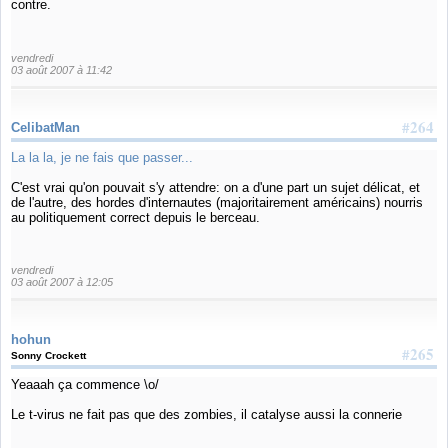
contre.
vendredi
03 août 2007 à 11:42
#264
CelibatMan
La la la, je ne fais que passer...
C'est vrai qu'on pouvait s'y attendre: on a d'une part un sujet délicat, et
de l'autre, des hordes d'internautes (majoritairement américains) nourris
au politiquement correct depuis le berceau.
vendredi
03 août 2007 à 12:05
hohun
#265
Sonny Crockett
Yeaaah ça commence \o/
Le t-virus ne fait pas que des zombies, il catalyse aussi la connerie