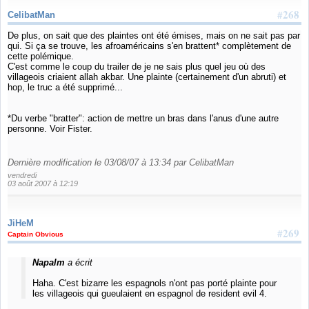
#268
CelibatMan
De plus, on sait que des plaintes ont été émises, mais on ne sait pas par
qui. Si ça se trouve, les afroaméricains s'en brattent* complètement de
cette polémique.
C'est comme le coup du trailer de je ne sais plus quel jeu où des
villageois criaient allah akbar. Une plainte (certainement d'un abruti) et
hop, le truc a été supprimé...
*Du verbe "bratter": action de mettre un bras dans l'anus d'une autre
personne. Voir Fister.
Dernière modification le 03/08/07 à 13:34 par CelibatMan
vendredi
03 août 2007 à 12:19
JiHeM
#269
Captain Obvious
Napalm
a écrit
Haha. C'est bizarre les espagnols n'ont pas porté plainte pour
les villageois qui gueulaient en espagnol de resident evil 4.