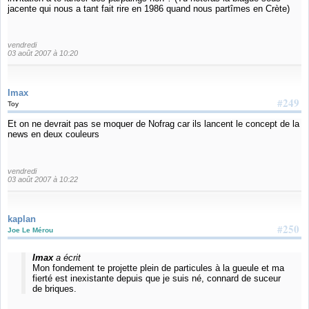
jacente qui nous a tant fait rire en 1986 quand nous partîmes en Crète)
vendredi
03 août 2007 à 10:20
Imax
#249
Toy
Et on ne devrait pas se moquer de Nofrag car ils lancent le concept de la
news en deux couleurs
vendredi
03 août 2007 à 10:22
kaplan
#250
Joe Le Mérou
Imax
a écrit
Mon fondement te projette plein de particules à la gueule et ma
fierté est inexistante depuis que je suis né, connard de suceur
de briques.