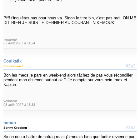
Pfff t'inquiètes pas pour nous va. Sinon le titre bin, c'est pas moi. ON ME
DIT RIEN JE SUIS LE DERNIER AU COURANT NIKEMOUK.
vendredi
03 août 2007 à 11:24
Conikafik
#262
Condorman !
Bon les mecs je pars en week-end alors tâchez de pas vous réconcilier
pendant mon absence surtout ok ? Je compte sur vous hein Imax et
Kaplan.
vendredi
03 août 2007 à 11:33
hohun
#263
Sonny Crockett
Sinon rien à battre de nofrag mais j'aimerais bien que factor revienne par