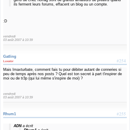
ils ferment leurs forums, effacent un blog ou un compte.
:D
vendredi
03 août 2007 à 10:39
Gatling
#254
Luxator
Mais Imaxturbate, comment fais tu pour débiter autant de conneries si
peu de temps après nos posts ? Quel est ton secret à part t'inspirer de
moi ou de tr3p (qui lui même s'inspire de moi) ?
vendredi
03 août 2007 à 10:39
#255
Rhum1
ADN
a écrit