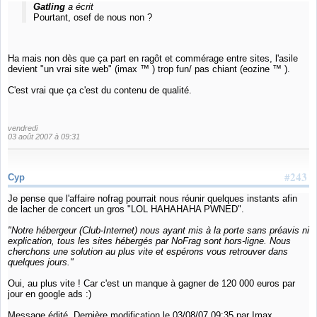
Gatling
a écrit
Pourtant, osef de nous non ?
Ha mais non dès que ça part en ragôt et commérage entre sites, l'asile
devient "un vrai site web" (imax ™ ) trop fun/ pas chiant (eozine ™ ).
C'est vrai que ça c'est du contenu de qualité.
vendredi
03 août 2007 à 09:31
#243
Cyp
Je pense que l'affaire nofrag pourrait nous réunir quelques instants afin
de lacher de concert un gros "LOL HAHAHAHA PWNED".
"Notre hébergeur (Club-Internet) nous ayant mis à la porte sans préavis ni
explication, tous les sites hébergés par NoFrag sont hors-ligne. Nous
cherchons une solution au plus vite et espérons vous retrouver dans
quelques jours."
Oui, au plus vite ! Car c'est un manque à gagner de 120 000 euros par
jour en google ads :)
Message édité. Dernière modification le 03/08/07 09:35 par Imax