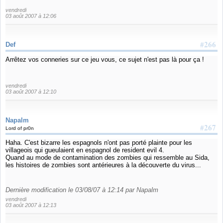
vendredi
03 août 2007 à 12:06
#266
Def
Arrêtez vos conneries sur ce jeu vous, ce sujet n'est pas là pour ça !
vendredi
03 août 2007 à 12:10
Napalm
#267
Lord of pr0n
Haha. C'est bizarre les espagnols n'ont pas porté plainte pour les
villageois qui gueulaient en espagnol de resident evil 4.
Quand au mode de contamination des zombies qui ressemble au Sida,
les histoires de zombies sont antérieures à la découverte du virus...
Dernière modification le 03/08/07 à 12:14 par Napalm
vendredi
03 août 2007 à 12:13