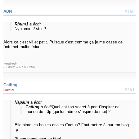
#260
ADN
Rhum1
a écrit
Nynjardin ? stoi ?
Alors ça c'est vil et petit. Puisque c'est comme ça je me casse de
l'internet multimédia !
vendredi
03 août 2007 à 11:06
Gatling
#261
Luxator
Napalm
a écrit
Gatling
a écrit
Quel est ton secret à part t'inspirer de
moi ou de tr3p (qui lui même s'inspire de moi) ?
Elle aime les boules anales Cactus? Faut mettre à jour ton blog
:p
(Sinon merci pour ce titre).