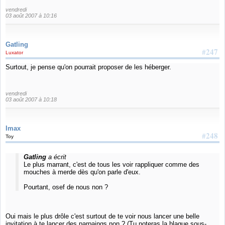
vendredi
03 août 2007 à 10:16
Gatling
#247
Luxator
Surtout, je pense qu'on pourrait proposer de les héberger.
vendredi
03 août 2007 à 10:18
Imax
#248
Toy
Gatling
a écrit
Le plus marrant, c'est de tous les voir rappliquer comme des
mouches à merde dès qu'on parle d'eux.
Pourtant, osef de nous non ?
Oui mais le plus drôle c'est surtout de te voir nous lancer une belle
invitation à te lancer des parpaings non ? (Tu noteras la blague sous-