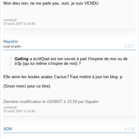
Mon dieu non, ne me parle pas, ouin, je suis VENDU
vendredi
03 août 2007 à 10:46
Napalm
#257
Lord of pr0n
Gatling
a écrit
Quel est ton secret à part t'inspirer de moi ou de
tr3p (qui lui même s'inspire de moi) ?
Elle aime les boules anales Cactus? Faut mettre à jour ton blog :p
(Sinon merci pour ce titre).
Dernière modification le 03/08/07 à 10:59 par Napalm
vendredi
03 août 2007 à 10:49
#258
ADN