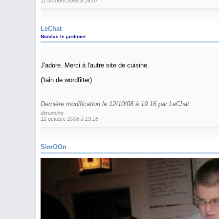
11 octobre 2008 à 14:07
LeChat
Nicolas le jardinier
J'adore. Merci à l'autre site de cuisine.
('tain de wordfilter)
Dernière modification le 12/10/08 à 19:16 par LeChat
dimanche
12 octobre 2008 à 19:16
SimOOn