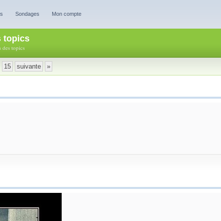
es
Sondages
Mon compte
s topics
s des topics
15
suivante
»