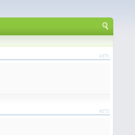
#271
#272