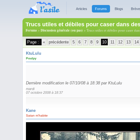
Articles
Forums
Blogs
Brèv
Trucs utiles et débiles pour caser dans de
Forums
>
Discussion générale (ou pas)
> Trucs utiles et débiles pour caser dan
Page :
«
précédente
5
6
7
8
9
10
11
12
13
14
KtuLulu
Poulpy
Dernière modification le 07/10/08 à 18:38 par KtuLulu
mardi
07 octobre 2008 à 18:37
Kane
Satan m'habite