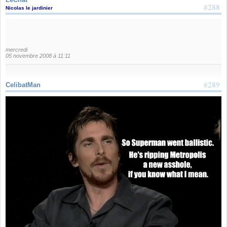
#288
Nicolas le jardinier
mercredi
05 novembre 2008 à 11:11
#289
CelibatMan