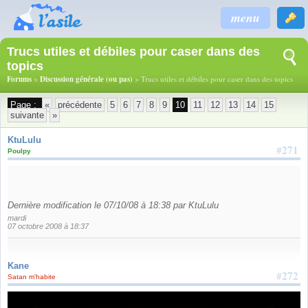
menu
Trucs utiles et débiles pour caser dans des
topics
Forums
>
Discussion générale (ou pas)
> Trucs utiles et débiles pour caser dans des topics
Page :
«
précédente
5
6
7
8
9
10
11
12
13
14
15
suivante
»
KtuLulu
#271
Poulpy
Dernière modification le 07/10/08 à 18:38 par KtuLulu
mardi
07 octobre 2008 à 18:37
Kane
#272
Satan m'habite