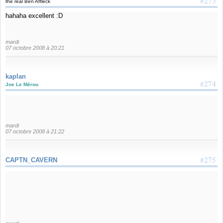
#273
the real Ben Affleck
hahaha excellent :D
mardi
07 octobre 2008 à 20:21
kaplan
#274
Joe Le Mérou
mardi
07 octobre 2008 à 21:22
#275
CAPTN_CAVERN