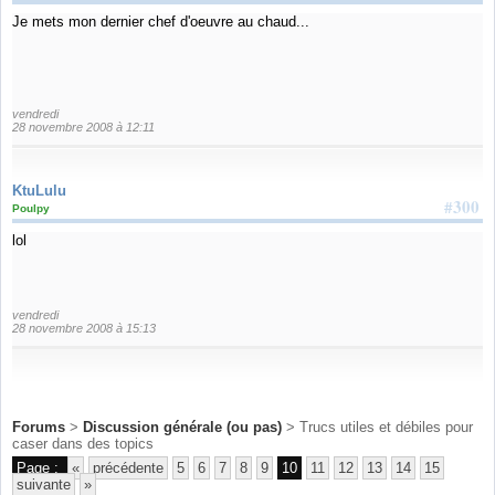
Je mets mon dernier chef d'oeuvre au chaud...
vendredi
28 novembre 2008 à 12:11
KtuLulu
#300
Poulpy
lol
vendredi
28 novembre 2008 à 15:13
Forums
>
Discussion générale (ou pas)
> Trucs utiles et débiles pour
caser dans des topics
Page :
«
précédente
5
6
7
8
9
10
11
12
13
14
15
suivante
»