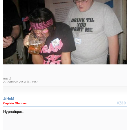
mardi
21 octobre 2008 à 21:02
JiHeM
#280
Captain Obvious
Hypnotique...