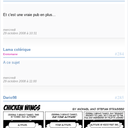
Et c'est une vraie pub en plus...
mercredi
29 octobre 2008 à 10:31
Lama colérique
#284
Erotomane
A ce sujet
mercredi
29 octobre 2008 à 11:00
#285
Dario98