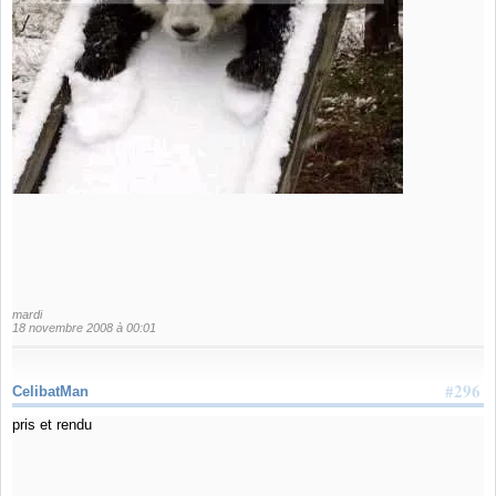
mardi
18 novembre 2008 à 00:01
#296
CelibatMan
pris et rendu