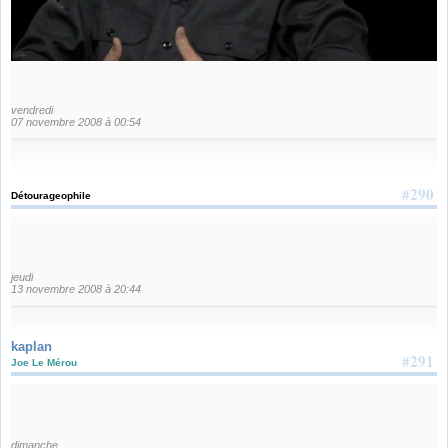
vendredi
07 novembre 2008 à 00:54
#290
Détourageophile
jeudi
13 novembre 2008 à 20:44
kaplan
#291
Joe Le Mérou
dimanche