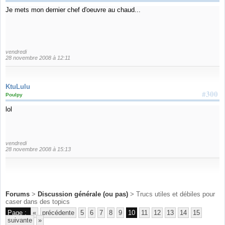
Je mets mon dernier chef d'oeuvre au chaud...
vendredi
28 novembre 2008 à 12:11
KtuLulu
#300
Poulpy
lol
vendredi
28 novembre 2008 à 15:13
Forums
>
Discussion générale (ou pas)
> Trucs utiles et débiles pour
caser dans des topics
Page :
«
précédente
5
6
7
8
9
10
11
12
13
14
15
suivante
»