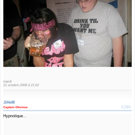
mardi
21 octobre 2008 à 21:02
JiHeM
#280
Captain Obvious
Hypnotique...