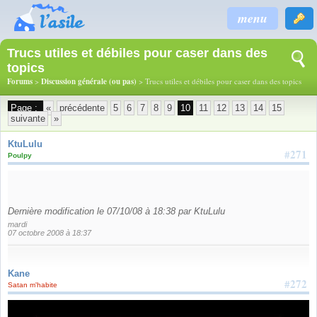
menu
Trucs utiles et débiles pour caser dans des
topics
Forums
>
Discussion générale (ou pas)
> Trucs utiles et débiles pour caser dans des topics
Page :
«
précédente
5
6
7
8
9
10
11
12
13
14
15
suivante
»
KtuLulu
#271
Poulpy
Dernière modification le 07/10/08 à 18:38 par KtuLulu
mardi
07 octobre 2008 à 18:37
Kane
#272
Satan m'habite