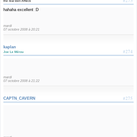
#273
the real Ben Affleck
hahaha excellent :D
mardi
07 octobre 2008 à 20:21
kaplan
#274
Joe Le Mérou
mardi
07 octobre 2008 à 21:22
#275
CAPTN_CAVERN