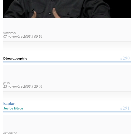
vendredi
07 novembre 2008 à 00:54
#290
Détourageophile
jeudi
13 novembre 2008 à 20:44
kaplan
#291
Joe Le Mérou
dimanche