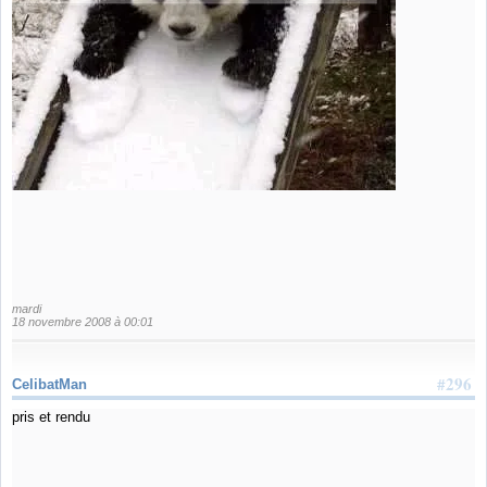
mardi
18 novembre 2008 à 00:01
#296
CelibatMan
pris et rendu