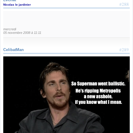
#288
Nicolas le jardinier
mercredi
05 novembre 2008 à 11:11
#289
CelibatMan