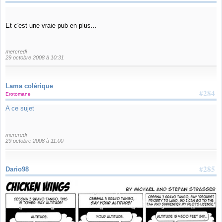
Et c'est une vraie pub en plus...
mercredi
29 octobre 2008 à 10:31
Lama colérique
#284
Erotomane
A ce sujet
mercredi
29 octobre 2008 à 11:00
#285
Dario98