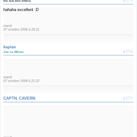
#273
the real Ben Affleck
hahaha excellent :D
mardi
07 octobre 2008 à 20:21
kaplan
#274
Joe Le Mérou
mardi
07 octobre 2008 à 21:22
#275
CAPTN_CAVERN