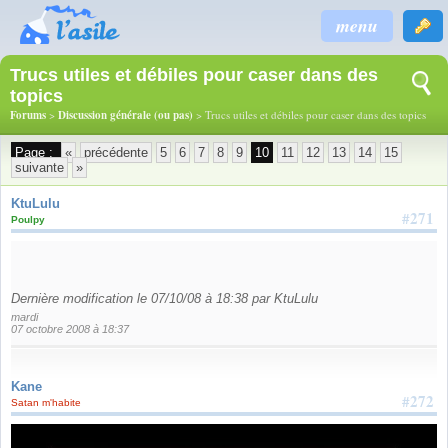
menu
Trucs utiles et débiles pour caser dans des
topics
Forums
>
Discussion générale (ou pas)
> Trucs utiles et débiles pour caser dans des topics
Page :
«
précédente
5
6
7
8
9
10
11
12
13
14
15
suivante
»
KtuLulu
#271
Poulpy
Dernière modification le 07/10/08 à 18:38 par KtuLulu
mardi
07 octobre 2008 à 18:37
Kane
#272
Satan m'habite