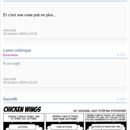
Et c'est une vraie pub en plus...
mercredi
29 octobre 2008 à 10:31
Lama colérique
#284
Erotomane
A ce sujet
mercredi
29 octobre 2008 à 11:00
#285
Dario98