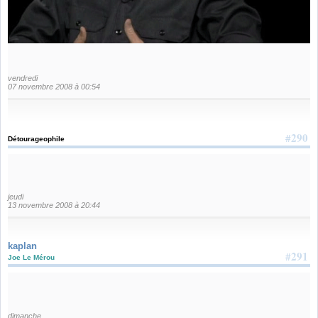
vendredi
07 novembre 2008 à 00:54
#290
Détourageophile
jeudi
13 novembre 2008 à 20:44
kaplan
#291
Joe Le Mérou
dimanche