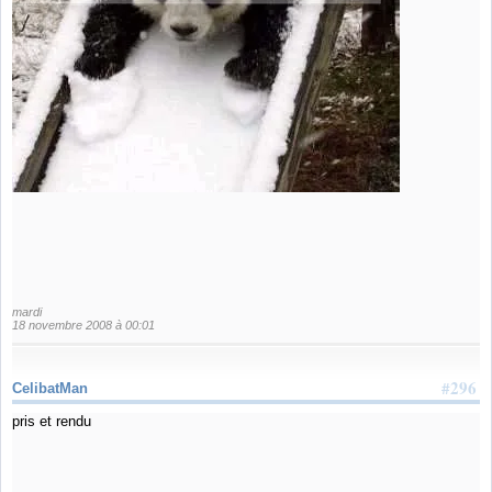
mardi
18 novembre 2008 à 00:01
#296
CelibatMan
pris et rendu