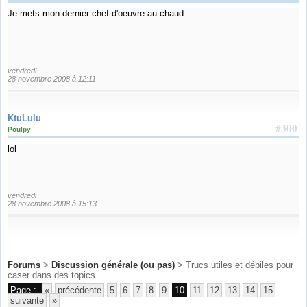
Je mets mon dernier chef d'oeuvre au chaud...
vendredi
28 novembre 2008 à 12:11
KtuLulu
#300
Poulpy
lol
vendredi
28 novembre 2008 à 15:13
Forums
>
Discussion générale (ou pas)
> Trucs utiles et débiles pour
caser dans des topics
Page :
«
précédente
5
6
7
8
9
10
11
12
13
14
15
suivante
»