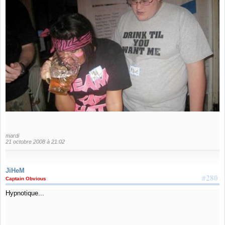
mardi
21 octobre 2008 à 21:02
JiHeM
#280
Captain Obvious
Hypnotique...