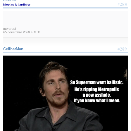
#288
Nicolas le jardinier
mercredi
05 novembre 2008 à 11:11
#289
CelibatMan