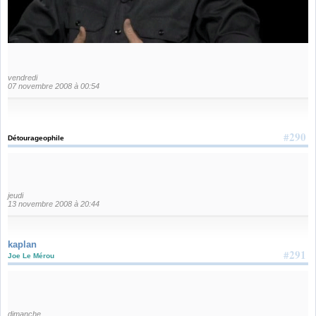
vendredi
07 novembre 2008 à 00:54
#290
Détourageophile
jeudi
13 novembre 2008 à 20:44
kaplan
#291
Joe Le Mérou
dimanche