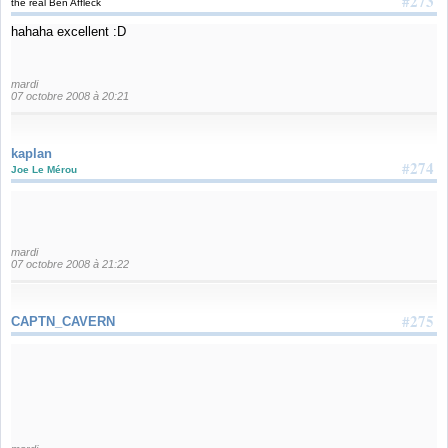
#273
the real Ben Affleck
hahaha excellent :D
mardi
07 octobre 2008 à 20:21
kaplan
#274
Joe Le Mérou
mardi
07 octobre 2008 à 21:22
#275
CAPTN_CAVERN