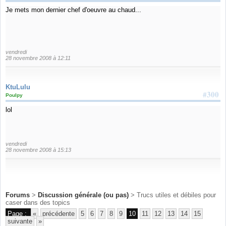
Je mets mon dernier chef d'oeuvre au chaud...
vendredi
28 novembre 2008 à 12:11
KtuLulu
#300
Poulpy
lol
vendredi
28 novembre 2008 à 15:13
Forums
>
Discussion générale (ou pas)
> Trucs utiles et débiles pour
caser dans des topics
Page :
«
précédente
5
6
7
8
9
10
11
12
13
14
15
suivante
»