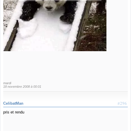
mardi
18 novembre 2008 à 00:01
#296
CelibatMan
pris et rendu