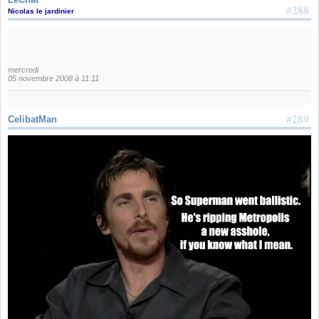
#288
Nicolas le jardinier
mercredi
05 novembre 2008 à 11:11
#289
CelibatMan