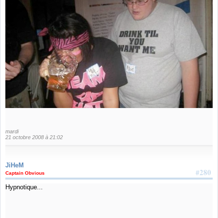
mardi
21 octobre 2008 à 21:02
JiHeM
#280
Captain Obvious
Hypnotique...