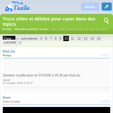
menu
Trucs utiles et débiles pour caser dans des
topics
Forums
>
Discussion générale (ou pas)
> Trucs utiles et débiles pour caser dans des topics
Page :
«
précédente
5
6
7
8
9
10
11
12
13
14
15
suivante
»
KtuLulu
#271
Poulpy
Dernière modification le 07/10/08 à 18:38 par KtuLulu
mardi
07 octobre 2008 à 18:37
Kane
#272
Satan m'habite