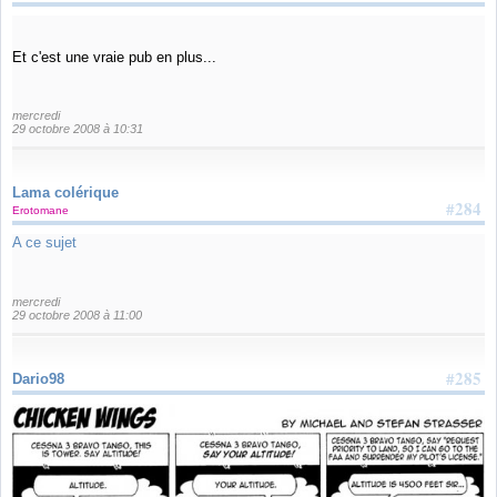
Et c'est une vraie pub en plus...
mercredi
29 octobre 2008 à 10:31
Lama colérique
#284
Erotomane
A ce sujet
mercredi
29 octobre 2008 à 11:00
#285
Dario98